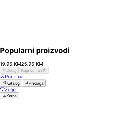
Popularni proizvodi
19
.
95
KM
25.95
KM
Dodaj
Kupi odmah
Početna
Katalog
Pretraga
Želje
Korpa