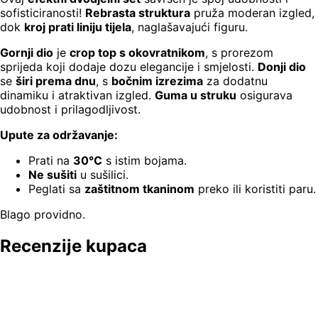
sofisticiranosti!
Rebrasta struktura
pruža moderan izgled,
dok
kroj prati liniju tijela
, naglašavajući figuru.
Gornji dio
je
crop top s okovratnikom
, s prorezom
sprijeda koji dodaje dozu elegancije i smjelosti.
Donji dio
se
širi prema dnu
, s
bočnim izrezima
za dodatnu
dinamiku i atraktivan izgled.
Guma u struku
osigurava
udobnost i prilagodljivost.
Upute za održavanje:
Prati na
30°C
s istim bojama.
Ne sušiti
u sušilici.
Peglati sa
zaštitnom tkaninom
preko ili koristiti paru.
Blago providno.
Recenzije kupaca