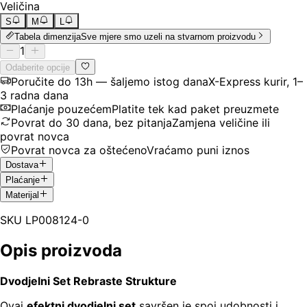
Veličina
S
M
L
Tabela dimenzija
Sve mjere smo uzeli na stvarnom proizvodu
1
Odaberite opcije
Poručite do 13h — šaljemo istog dana
X-Express kurir, 1–
3 radna dana
Plaćanje pouzećem
Platite tek kad paket preuzmete
Povrat do 30 dana, bez pitanja
Zamjena veličine ili
povrat novca
Povrat novca za oštećeno
Vraćamo puni iznos
Dostava
Plaćanje
Materijal
SKU
LP008124-0
Opis proizvoda
Dvodjelni Set Rebraste Strukture
Ovaj
efektni dvodjelni set
savršen je spoj udobnosti i