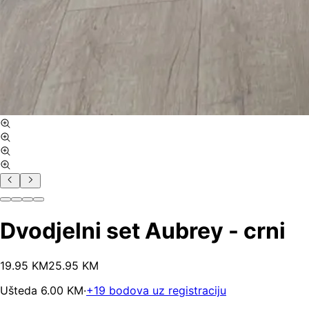
Dvodjelni set Aubrey - crni
19
.
95
KM
25.95
KM
Ušteda
6.00
KM
·
+
19
bodova uz registraciju