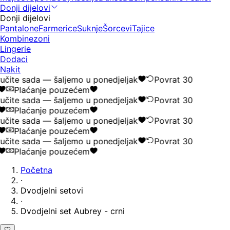
Donji dijelovi
Donji dijelovi
Pantalone
Farmerice
Suknje
Šorcevi
Tajice
Kombinezoni
Lingerie
Dodaci
Nakit
čite sada — šaljemo u ponedjeljak
Povrat 30
Plaćanje pouzećem
čite sada — šaljemo u ponedjeljak
Povrat 30
Plaćanje pouzećem
čite sada — šaljemo u ponedjeljak
Povrat 30
Plaćanje pouzećem
čite sada — šaljemo u ponedjeljak
Povrat 30
Plaćanje pouzećem
Početna
·
Dvodjelni setovi
·
Dvodjelni set Aubrey - crni