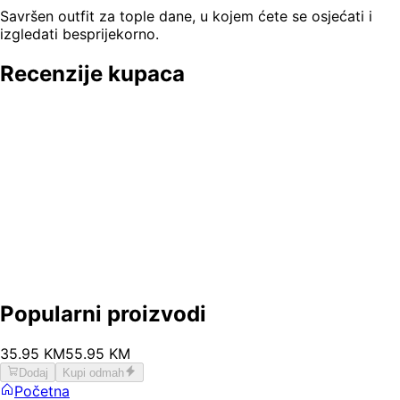
Savršen outfit za tople dane, u kojem ćete se osjećati i
izgledati besprijekorno.
Recenzije kupaca
Popularni proizvodi
35
.
95
KM
55.95
KM
Dodaj
Kupi odmah
Početna