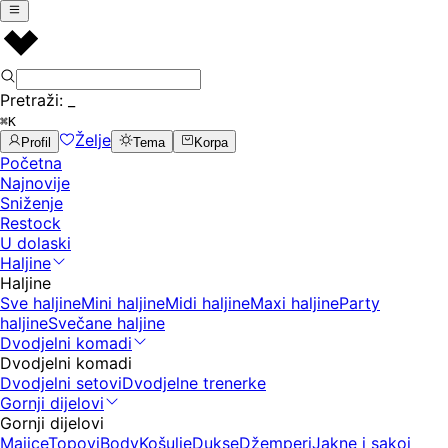
Pretraži:
_
⌘K
Želje
Profil
Tema
Korpa
Početna
Najnovije
Sniženje
Restock
U dolaski
Haljine
Haljine
Sve haljine
Mini haljine
Midi haljine
Maxi haljine
Party
haljine
Svečane haljine
Dvodjelni komadi
Dvodjelni komadi
Dvodjelni setovi
Dvodjelne trenerke
Gornji dijelovi
Gornji dijelovi
Majice
Topovi
Body
Košulje
Dukse
Džemperi
Jakne i sakoi