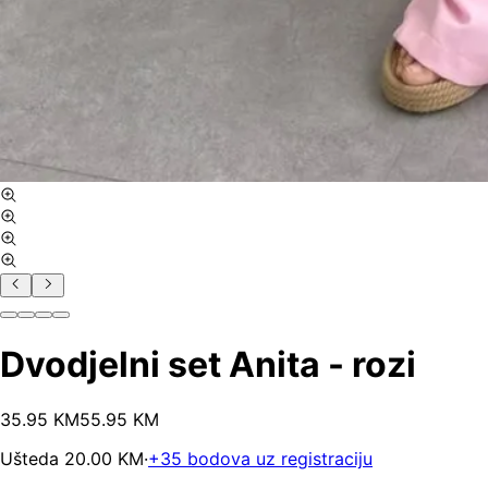
Dvodjelni set Anita - rozi
35
.
95
KM
55.95
KM
Ušteda
20.00
KM
·
+
35
bodova uz registraciju