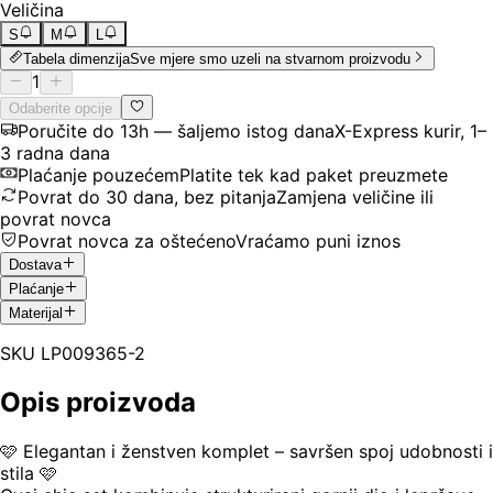
Veličina
S
M
L
Tabela dimenzija
Sve mjere smo uzeli na stvarnom proizvodu
1
Odaberite opcije
Poručite do 13h — šaljemo istog dana
X-Express kurir, 1–
3 radna dana
Plaćanje pouzećem
Platite tek kad paket preuzmete
Povrat do 30 dana, bez pitanja
Zamjena veličine ili
povrat novca
Povrat novca za oštećeno
Vraćamo puni iznos
Dostava
Plaćanje
Materijal
SKU
LP009365-2
Opis proizvoda
🩷 Elegantan i ženstven komplet – savršen spoj udobnosti i
stila 🩷