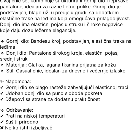
Ovaj chic set kombinuje strukturirani gornji dio i lepršave
pantalone, idealan za razne ljetne prilike. Gornji dio je
podstavljen, blago uži u predjelu grudi, sa dodatkom
elastične trake na leđima koja omogućava prilagodljivost.
Donji dio ima elastični pojas u struku i široke nogavice
koje daju dozu ležerne elegancije.
🔹 Gornji dio: Bandeau kroj, podstavljen, elastična traka na
leđima
🔹 Donji dio: Pantalone širokog kroja, elastični pojas,
srednji struk
🔹 Materijal: Glatka, lagana tkanina prijatna za kožu
🔹 Stil: Casual chic, idealan za dnevne i večernje izlaske
✨ Napomena:
✔ Gornji dio se blago rasteže zahvaljujući elastičnoj traci
✔ Udoban donji dio sa puno slobode pokreta
✔ Džepovi sa strane za dodatnu praktičnost
🧼 Održavanje:
✔ Prati na niskoj temperaturi
✔ Sušiti prirodno
❌ Ne koristiti izbeljivač