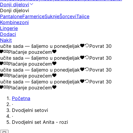
Donji dijelovi
Donji dijelovi
Pantalone
Farmerice
Suknje
Šorcevi
Tajice
Kombinezoni
Lingerie
Dodaci
Nakit
čite sada — šaljemo u ponedjeljak
Povrat 30
Plaćanje pouzećem
čite sada — šaljemo u ponedjeljak
Povrat 30
Plaćanje pouzećem
čite sada — šaljemo u ponedjeljak
Povrat 30
Plaćanje pouzećem
čite sada — šaljemo u ponedjeljak
Povrat 30
Plaćanje pouzećem
Početna
·
Dvodjelni setovi
·
Dvodjelni set Anita - rozi