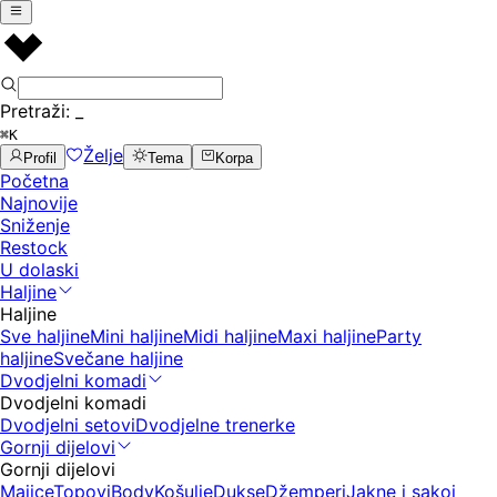
Pretraži:
_
⌘K
Želje
Profil
Tema
Korpa
Početna
Najnovije
Sniženje
Restock
U dolaski
Haljine
Haljine
Sve haljine
Mini haljine
Midi haljine
Maxi haljine
Party
haljine
Svečane haljine
Dvodjelni komadi
Dvodjelni komadi
Dvodjelni setovi
Dvodjelne trenerke
Gornji dijelovi
Gornji dijelovi
Majice
Topovi
Body
Košulje
Dukse
Džemperi
Jakne i sakoi