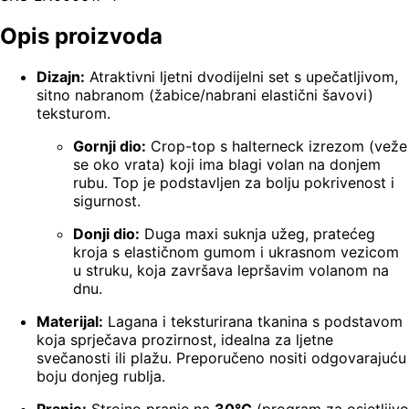
Opis proizvoda
Dizajn:
Atraktivni ljetni dvodijelni set s upečatljivom,
sitno nabranom (žabice/nabrani elastični šavovi)
teksturom.
Gornji dio:
Crop-top s halterneck izrezom (veže
se oko vrata) koji ima blagi volan na donjem
rubu. Top je podstavljen za bolju pokrivenost i
sigurnost.
Donji dio:
Duga maxi suknja užeg, pratećeg
kroja s elastičnom gumom i ukrasnom vezicom
u struku, koja završava lepršavim volanom na
dnu.
Materijal:
Lagana i teksturirana tkanina s podstavom
koja sprječava prozirnost, idealna za ljetne
svečanosti ili plažu. Preporučeno nositi odgovarajuću
boju donjeg rublja.