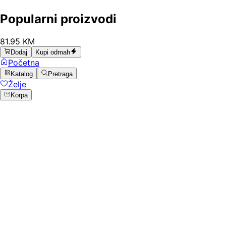
Popularni proizvodi
81
.
95
KM
Dodaj
Kupi odmah
Početna
Katalog
Pretraga
Želje
Korpa