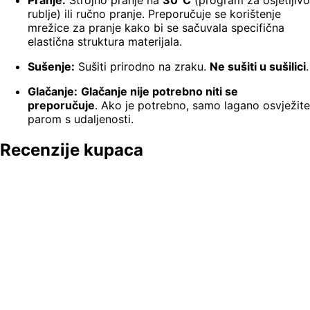
Pranje:
Strojno pranje na
30°C
(program za osjetljivo
rublje) ili ručno pranje. Preporučuje se korištenje
mrežice za pranje kako bi se sačuvala specifična
elastična struktura materijala.
Sušenje:
Sušiti prirodno na zraku.
Ne sušiti u sušilici
.
Glačanje:
Glačanje nije potrebno niti se
preporučuje
. Ako je potrebno, samo lagano osvježite
parom s udaljenosti.
Recenzije kupaca