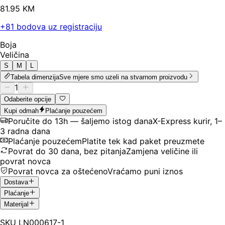
81
.
95
KM
+
81
bodova uz registraciju
Boja
Veličina
S
M
L
Tabela dimenzija
Sve mjere smo uzeli na stvarnom proizvodu
1
Odaberite opcije
Kupi odmah
Plaćanje pouzećem
Poručite do 13h — šaljemo istog dana
X-Express kurir, 1–
3 radna dana
Plaćanje pouzećem
Platite tek kad paket preuzmete
Povrat do 30 dana, bez pitanja
Zamjena veličine ili
povrat novca
Povrat novca za oštećeno
Vraćamo puni iznos
Dostava
Plaćanje
Materijal
SKU
LN000617-1