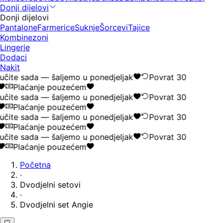
Donji dijelovi
Donji dijelovi
Pantalone
Farmerice
Suknje
Šorcevi
Tajice
Kombinezoni
Lingerie
Dodaci
Nakit
čite sada — šaljemo u ponedjeljak
Povrat 30
Plaćanje pouzećem
čite sada — šaljemo u ponedjeljak
Povrat 30
Plaćanje pouzećem
čite sada — šaljemo u ponedjeljak
Povrat 30
Plaćanje pouzećem
čite sada — šaljemo u ponedjeljak
Povrat 30
Plaćanje pouzećem
Početna
·
Dvodjelni setovi
·
Dvodjelni set Angie