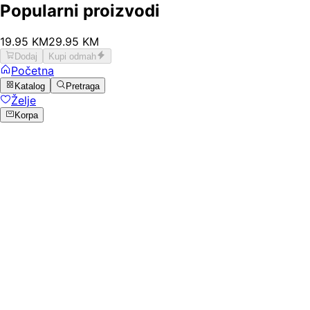
Popularni proizvodi
19
.
95
KM
29.95
KM
Dodaj
Kupi odmah
Početna
Katalog
Pretraga
Želje
Korpa