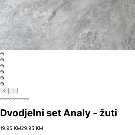
Dvodjelni set Analy - žuti
19
.
95
KM
29.95
KM