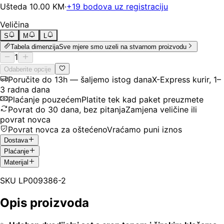
Ušteda
10.00
KM
·
+
19
bodova uz registraciju
Veličina
S
M
L
Tabela dimenzija
Sve mjere smo uzeli na stvarnom proizvodu
1
Odaberite opcije
Poručite do 13h — šaljemo istog dana
X-Express kurir, 1–
3 radna dana
Plaćanje pouzećem
Platite tek kad paket preuzmete
Povrat do 30 dana, bez pitanja
Zamjena veličine ili
povrat novca
Povrat novca za oštećeno
Vraćamo puni iznos
Dostava
Plaćanje
Materijal
SKU
LP009386-2
Opis proizvoda