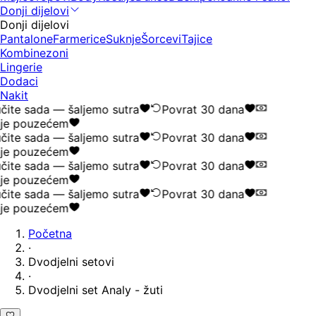
Donji dijelovi
Donji dijelovi
Pantalone
Farmerice
Suknje
Šorcevi
Tajice
Kombinezoni
Lingerie
Dodaci
Nakit
ite sada — šaljemo sutra
Povrat 30 dana
je pouzećem
ite sada — šaljemo sutra
Povrat 30 dana
je pouzećem
ite sada — šaljemo sutra
Povrat 30 dana
je pouzećem
ite sada — šaljemo sutra
Povrat 30 dana
je pouzećem
Početna
·
Dvodjelni setovi
·
Dvodjelni set Analy - žuti