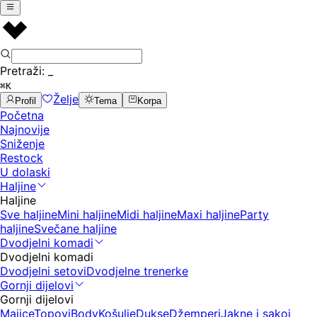
Pretraži:
_
⌘K
Želje
Profil
Tema
Korpa
Početna
Najnovije
Sniženje
Restock
U dolaski
Haljine
Haljine
Sve haljine
Mini haljine
Midi haljine
Maxi haljine
Party
haljine
Svečane haljine
Dvodjelni komadi
Dvodjelni komadi
Dvodjelni setovi
Dvodjelne trenerke
Gornji dijelovi
Gornji dijelovi
Majice
Topovi
Body
Košulje
Dukse
Džemperi
Jakne i sakoi