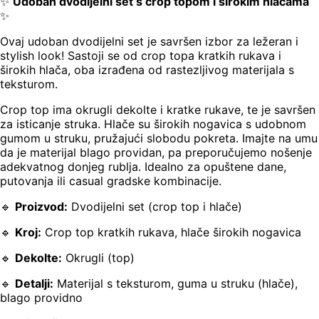
✨
Udoban dvodijelni set s crop topom i širokim hlačama
✨
Ovaj udoban dvodijelni set je savršen izbor za ležeran i
stylish look! Sastoji se od crop topa kratkih rukava i
širokih hlača, oba izrađena od rastezljivog materijala s
teksturom.
Crop top ima okrugli dekolte i kratke rukave, te je savršen
za isticanje struka. Hlače su širokih nogavica s udobnom
gumom u struku, pružajući slobodu pokreta. Imajte na umu
da je materijal blago providan, pa preporučujemo nošenje
adekvatnog donjeg rublja. Idealno za opuštene dane,
putovanja ili casual gradske kombinacije.
🔹
Proizvod:
Dvodijelni set (crop top i hlače)
🔹
Kroj:
Crop top kratkih rukava, hlače širokih nogavica
🔹
Dekolte:
Okrugli (top)
🔹
Detalji:
Materijal s teksturom, guma u struku (hlače),
blago providno