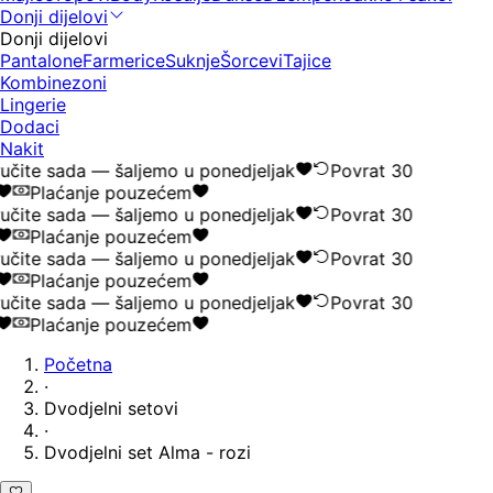
Donji dijelovi
Donji dijelovi
Pantalone
Farmerice
Suknje
Šorcevi
Tajice
Kombinezoni
Lingerie
Dodaci
Nakit
čite sada — šaljemo u ponedjeljak
Povrat 30
Plaćanje pouzećem
čite sada — šaljemo u ponedjeljak
Povrat 30
Plaćanje pouzećem
čite sada — šaljemo u ponedjeljak
Povrat 30
Plaćanje pouzećem
čite sada — šaljemo u ponedjeljak
Povrat 30
Plaćanje pouzećem
Početna
·
Dvodjelni setovi
·
Dvodjelni set Alma - rozi