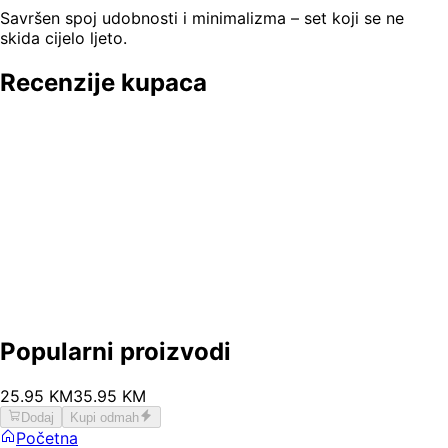
Savršen spoj udobnosti i minimalizma – set koji se ne
skida cijelo ljeto.
Recenzije kupaca
Popularni proizvodi
25
.
95
KM
35.95
KM
Dodaj
Kupi odmah
Početna