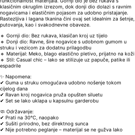
funkcionalnost materijala. Gornji dio je bez rukava s
klasičnim okruglim izrezom, dok donji dio dolazi s ravnim
nogavicama i elastičnim pojasom za udobno pristajanje.
Rastezljiva i lagana tkanina čini ovaj set idealnim za šetnje,
putovanja, kao i svakodnevne obaveze.
🔹 Gornji dio: Bez rukava, klasičan kroj uz tijelo
🔹 Donji dio: Ravne, šire nogavice s udobnom gumom u
struku i vezicom za dodatnu prilagodbu
🔹 Materijal: Meko, blago elastično pletivo, prijatno na koži
🔹 Stil: Casual chic – lako se stilizuje uz papuče, patike ili
espadrile
✨ Napomena:
✔ Guma u struku omogućava udobno nošenje tokom
cijelog dana
✔ Ravan kroj nogavica pruža opušten siluetu
✔ Set se lako uklapa u kapsulnu garderobu
🧼 Održavanje:
✔ Prati na 30°C, naopako
✔ Sušiti prirodno, bez direktnog sunca
✔ Nije potrebno peglanje – materijal se ne gužva lako