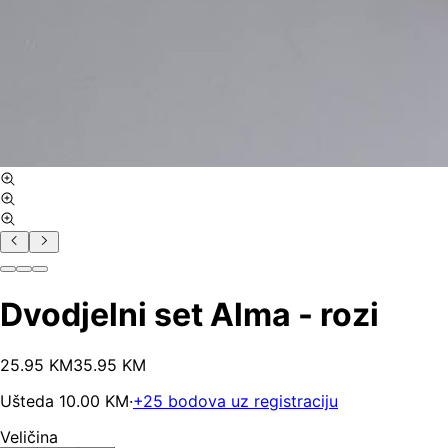
Dvodjelni set Alma - rozi
25
.
95
KM
35.95
KM
Ušteda
10.00
KM
·
+
25
bodova uz registraciju
Veličina