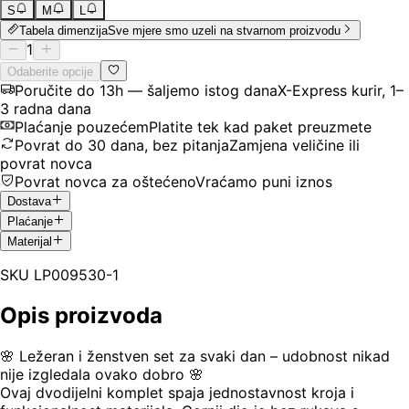
S
M
L
Tabela dimenzija
Sve mjere smo uzeli na stvarnom proizvodu
1
Odaberite opcije
Poručite do 13h — šaljemo istog dana
X-Express kurir, 1–
3 radna dana
Plaćanje pouzećem
Platite tek kad paket preuzmete
Povrat do 30 dana, bez pitanja
Zamjena veličine ili
povrat novca
Povrat novca za oštećeno
Vraćamo puni iznos
Dostava
Plaćanje
Materijal
SKU
LP009530-1
Opis proizvoda
🌸 Ležeran i ženstven set za svaki dan – udobnost nikad
nije izgledala ovako dobro 🌸
Ovaj dvodijelni komplet spaja jednostavnost kroja i