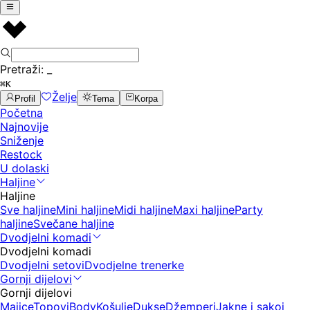
Pretraži:
_
⌘K
Želje
Profil
Tema
Korpa
Početna
Najnovije
Sniženje
Restock
U dolaski
Haljine
Haljine
Sve haljine
Mini haljine
Midi haljine
Maxi haljine
Party
haljine
Svečane haljine
Dvodjelni komadi
Dvodjelni komadi
Dvodjelni setovi
Dvodjelne trenerke
Gornji dijelovi
Gornji dijelovi
Majice
Topovi
Body
Košulje
Dukse
Džemperi
Jakne i sakoi