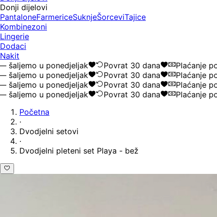
Donji dijelovi
Pantalone
Farmerice
Suknje
Šorcevi
Tajice
Kombinezoni
Lingerie
Dodaci
Nakit
ljemo u ponedjeljak
Povrat 30 dana
Plaćanje pouze
ljemo u ponedjeljak
Povrat 30 dana
Plaćanje pouze
ljemo u ponedjeljak
Povrat 30 dana
Plaćanje pouze
ljemo u ponedjeljak
Povrat 30 dana
Plaćanje pouze
Početna
·
Dvodjelni setovi
·
Dvodjelni pleteni set Playa - bež