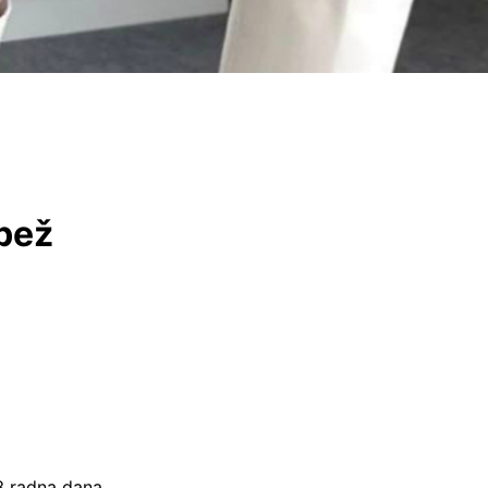
 bež
–3 radna dana