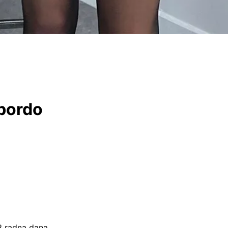
 bordo
–3 radna dana