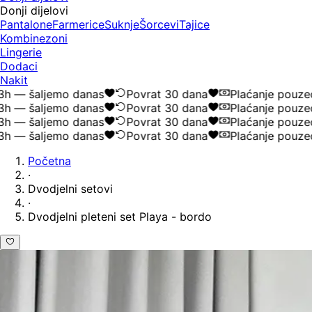
Donji dijelovi
Pantalone
Farmerice
Suknje
Šorcevi
Tajice
Kombinezoni
Lingerie
Dodaci
Nakit
 — šaljemo danas
Povrat 30 dana
Plaćanje pouzeće
 — šaljemo danas
Povrat 30 dana
Plaćanje pouzeće
 — šaljemo danas
Povrat 30 dana
Plaćanje pouzeće
 — šaljemo danas
Povrat 30 dana
Plaćanje pouzeće
Početna
·
Dvodjelni setovi
·
Dvodjelni pleteni set Playa - bordo