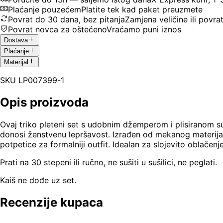
Plaćanje pouzećem
Platite tek kad paket preuzmete
Povrat do 30 dana, bez pitanja
Zamjena veličine ili povra
Povrat novca za oštećeno
Vraćamo puni iznos
Dostava
Plaćanje
Materijal
SKU
LP007399-1
Opis proizvoda
Ovaj triko pleteni set s udobnim džemperom i plisiranom su
donosi ženstvenu lepršavost. Izrađen od mekanog materijala,
potpetice za formalniji outfit. Idealan za slojevito oblač
Prati na 30 stepeni ili ručno, ne sušiti u sušilici, ne peglati.
Kaiš ne dođe uz set.
Recenzije kupaca