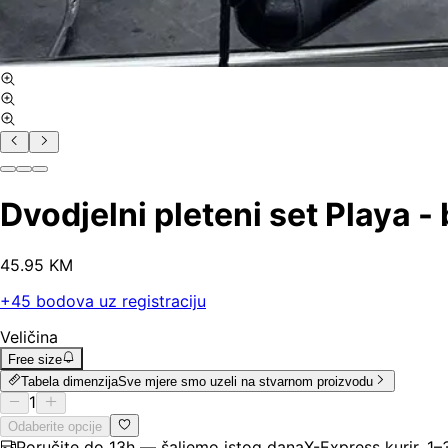
Dvodjelni pleteni set Playa -
45
.
95
KM
+
45
bodova uz registraciju
Veličina
Free size
Tabela dimenzija
Sve mjere smo uzeli na stvarnom proizvodu
1
Odaberite opcije
Poručite do 13h — šaljemo istog dana
X-Express kurir, 1