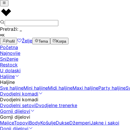
Pretraži:
_
⌘K
Želje
Profil
Tema
Korpa
Početna
Najnovije
Sniženje
Restock
U dolaski
Haljine
Haljine
Sve haljine
Mini haljine
Midi haljine
Maxi haljine
Party haljine
S
Dvodjelni komadi
Dvodjelni komadi
Dvodjelni setovi
Dvodjelne trenerke
Gornji dijelovi
Gornji dijelovi
Majice
Topovi
Body
Košulje
Dukse
Džemperi
Jakne i sakoi
Donji dijelovi