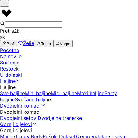
Pretraži:
_
⌘K
Želje
Profil
Tema
Korpa
Početna
Najnovije
Sniženje
Restock
U dolaski
Haljine
Haljine
Sve haljine
Mini haljine
Midi haljine
Maxi haljine
Party
haljine
Svečane haljine
Dvodjelni komadi
Dvodjelni komadi
Dvodjelni setovi
Dvodjelne trenerke
Gornji dijelovi
Gornji dijelovi
Majice
Topovi
Body
Košulje
Dukse
Džemperi
Jakne i sakoi