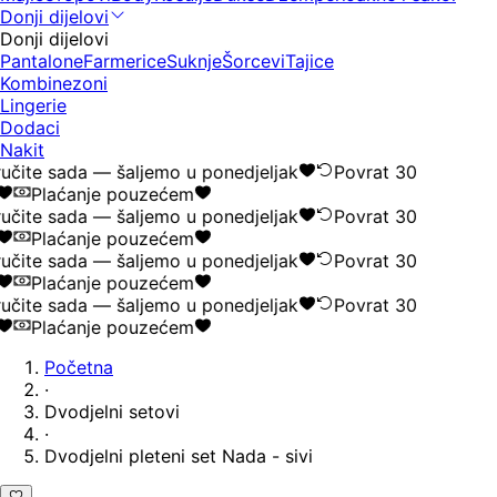
Donji dijelovi
Donji dijelovi
Pantalone
Farmerice
Suknje
Šorcevi
Tajice
Kombinezoni
Lingerie
Dodaci
Nakit
učite sada — šaljemo u ponedjeljak
Povrat 30
Plaćanje pouzećem
učite sada — šaljemo u ponedjeljak
Povrat 30
Plaćanje pouzećem
učite sada — šaljemo u ponedjeljak
Povrat 30
Plaćanje pouzećem
učite sada — šaljemo u ponedjeljak
Povrat 30
Plaćanje pouzećem
Početna
·
Dvodjelni setovi
·
Dvodjelni pleteni set Nada - sivi