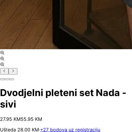
Dvodjelni pleteni set Nada -
sivi
27
.
95
KM
55.95
KM
Ušteda
28.00
KM
·
+
27
bodova uz registraciju