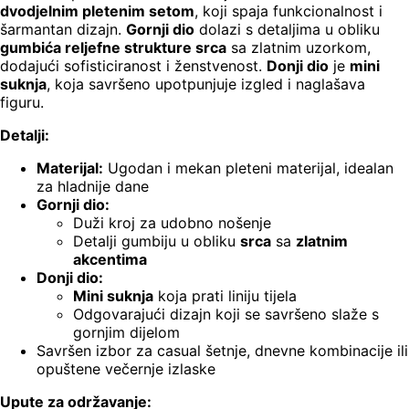
dvodjelnim pletenim setom
, koji spaja funkcionalnost i
šarmantan dizajn.
Gornji dio
dolazi s detaljima u obliku
gumbića reljefne strukture srca
sa zlatnim uzorkom,
dodajući sofisticiranost i ženstvenost.
Donji dio
je
mini
suknja
, koja savršeno upotpunjuje izgled i naglašava
figuru.
Detalji:
Materijal:
Ugodan i mekan pleteni materijal, idealan
za hladnije dane
Gornji dio:
Duži kroj za udobno nošenje
Detalji gumbiju u obliku
srca
sa
zlatnim
akcentima
Donji dio:
Mini suknja
koja prati liniju tijela
Odgovarajući dizajn koji se savršeno slaže s
gornjim dijelom
Savršen izbor za casual šetnje, dnevne kombinacije ili
opuštene večernje izlaske
Upute za održavanje: