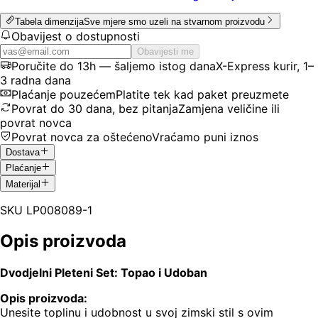
Tabela dimenzija
Sve mjere smo uzeli na stvarnom proizvodu
Obavijest o dostupnosti
Obavijesti me
Poručite do 13h — šaljemo istog dana
X-Express kurir, 1–
3 radna dana
Plaćanje pouzećem
Platite tek kad paket preuzmete
Povrat do 30 dana, bez pitanja
Zamjena veličine ili
povrat novca
Povrat novca za oštećeno
Vraćamo puni iznos
Dostava
Plaćanje
Materijal
SKU
LP008089-1
Opis proizvoda
Dvodjelni Pleteni Set: Topao i Udoban
Opis proizvoda:
Unesite toplinu i udobnost u svoj zimski stil s ovim