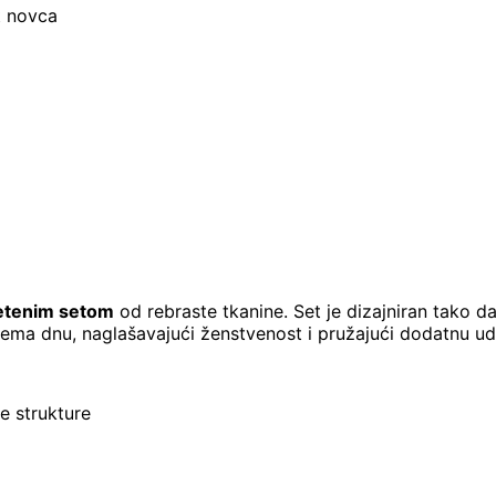
t novca
letenim setom
od rebraste tkanine. Set je dizajniran tako d
rema dnu, naglašavajući ženstvenost i pružajući dodatnu u
e strukture