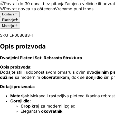
Povrat do 30 dana, bez pitanja
Zamjena veličine ili povra
Povrat novca za oštećeno
Vraćamo puni iznos
Dostava
Plaćanje
Materijal
SKU
LP008083-1
Opis proizvoda
Dvodjelni Pleteni Set: Rebrasta Struktura
Opis proizvoda:
Dodajte stil i udobnost svom ormaru s ovim
dvodjelnim p
dužine
sa modernim
okovratnikom
, dok se
donji dio
širi p
Detalji proizvoda:
Materijal:
Mekana i rastezljiva pletena tkanina rebrast
Gornji dio:
Crop kroj
za moderni izgled
Elegantan
okovratnik