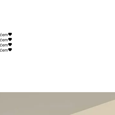
em
em
em
em