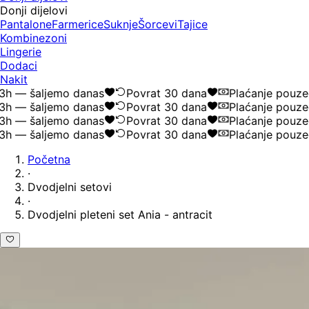
Donji dijelovi
Pantalone
Farmerice
Suknje
Šorcevi
Tajice
Kombinezoni
Lingerie
Dodaci
Nakit
 — šaljemo danas
Povrat 30 dana
Plaćanje pouzeć
 — šaljemo danas
Povrat 30 dana
Plaćanje pouzeć
 — šaljemo danas
Povrat 30 dana
Plaćanje pouzeć
 — šaljemo danas
Povrat 30 dana
Plaćanje pouzeć
Početna
·
Dvodjelni setovi
·
Dvodjelni pleteni set Ania - antracit