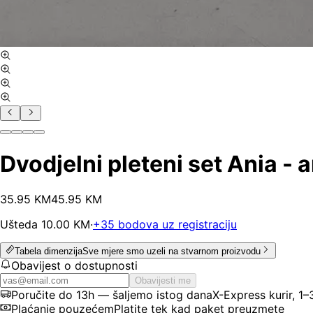
Dvodjelni pleteni set Ania - a
35
.
95
KM
45.95
KM
Ušteda
10.00
KM
·
+
35
bodova uz registraciju
Tabela dimenzija
Sve mjere smo uzeli na stvarnom proizvodu
Obavijest o dostupnosti
Obavijesti me
Poručite do 13h — šaljemo istog dana
X-Express kurir, 1
Plaćanje pouzećem
Platite tek kad paket preuzmete