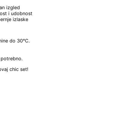
ran izgled
ost i udobnost
ernje izlaske
anine do 30°C.
 potrebno.
vaj chic set!