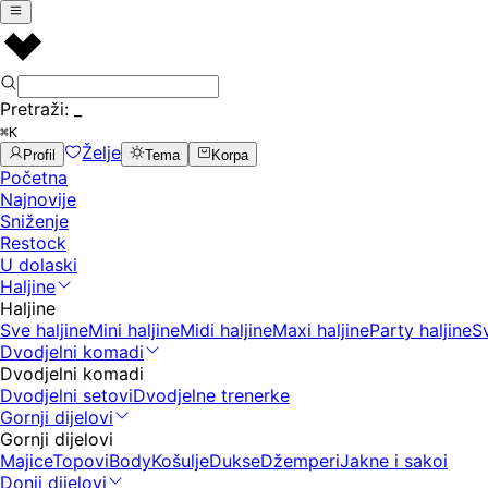
Pretraži:
_
⌘K
Želje
Profil
Tema
Korpa
Početna
Najnovije
Sniženje
Restock
U dolaski
Haljine
Haljine
Sve haljine
Mini haljine
Midi haljine
Maxi haljine
Party haljine
S
Dvodjelni komadi
Dvodjelni komadi
Dvodjelni setovi
Dvodjelne trenerke
Gornji dijelovi
Gornji dijelovi
Majice
Topovi
Body
Košulje
Dukse
Džemperi
Jakne i sakoi
Donji dijelovi