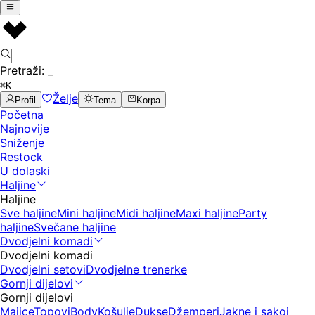
Pretraži:
_
⌘K
Želje
Profil
Tema
Korpa
Početna
Najnovije
Sniženje
Restock
U dolaski
Haljine
Haljine
Sve haljine
Mini haljine
Midi haljine
Maxi haljine
Party
haljine
Svečane haljine
Dvodjelni komadi
Dvodjelni komadi
Dvodjelni setovi
Dvodjelne trenerke
Gornji dijelovi
Gornji dijelovi
Majice
Topovi
Body
Košulje
Dukse
Džemperi
Jakne i sakoi