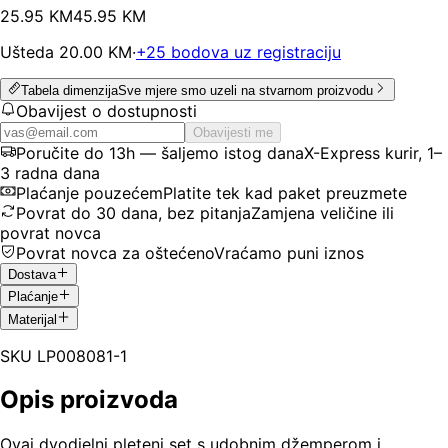
25
.
95
KM
45.95
KM
Ušteda
20.00
KM
·
+
25
bodova uz registraciju
Tabela dimenzija
Sve mjere smo uzeli na stvarnom proizvodu
Obavijest o dostupnosti
Obavijesti me
Poručite do 13h — šaljemo istog dana
X-Express kurir, 1–
3 radna dana
Plaćanje pouzećem
Platite tek kad paket preuzmete
Povrat do 30 dana, bez pitanja
Zamjena veličine ili
povrat novca
Povrat novca za oštećeno
Vraćamo puni iznos
Dostava
Plaćanje
Materijal
SKU
LP008081-1
Opis proizvoda
Ovaj dvodjelni pleteni set s udobnim džemperom i