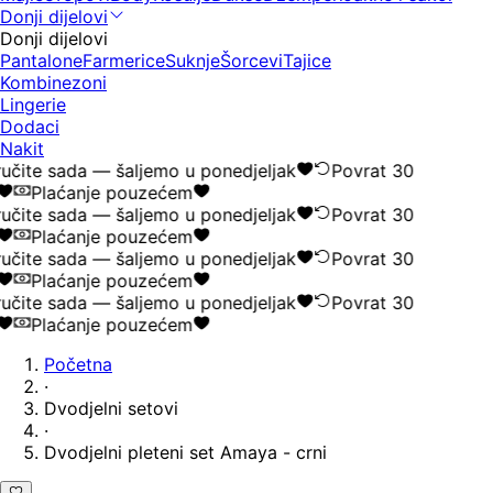
Donji dijelovi
Donji dijelovi
Pantalone
Farmerice
Suknje
Šorcevi
Tajice
Kombinezoni
Lingerie
Dodaci
Nakit
učite sada — šaljemo u ponedjeljak
Povrat 30
Plaćanje pouzećem
učite sada — šaljemo u ponedjeljak
Povrat 30
Plaćanje pouzećem
učite sada — šaljemo u ponedjeljak
Povrat 30
Plaćanje pouzećem
učite sada — šaljemo u ponedjeljak
Povrat 30
Plaćanje pouzećem
Početna
·
Dvodjelni setovi
·
Dvodjelni pleteni set Amaya - crni