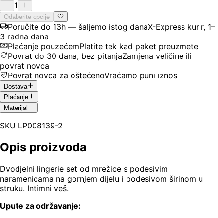
1
Odaberite opcije
Poručite do 13h — šaljemo istog dana
X-Express kurir, 1–
3 radna dana
Plaćanje pouzećem
Platite tek kad paket preuzmete
Povrat do 30 dana, bez pitanja
Zamjena veličine ili
povrat novca
Povrat novca za oštećeno
Vraćamo puni iznos
Dostava
Plaćanje
Materijal
SKU
LP008139-2
Opis proizvoda
Dvodjelni lingerie set od mrežice s podesivim
naramenicama na gornjem dijelu i podesivom širinom u
struku. Intimni veš.
Upute za održavanje: