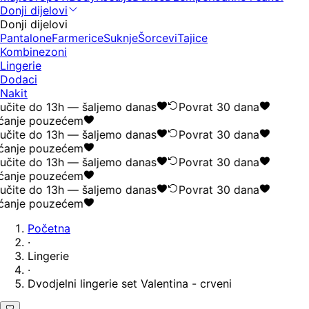
Donji dijelovi
Donji dijelovi
Pantalone
Farmerice
Suknje
Šorcevi
Tajice
Kombinezoni
Lingerie
Dodaci
Nakit
učite do 13h — šaljemo danas
Povrat 30 dana
ćanje pouzećem
učite do 13h — šaljemo danas
Povrat 30 dana
ćanje pouzećem
učite do 13h — šaljemo danas
Povrat 30 dana
ćanje pouzećem
učite do 13h — šaljemo danas
Povrat 30 dana
ćanje pouzećem
Početna
·
Lingerie
·
Dvodjelni lingerie set Valentina - crveni