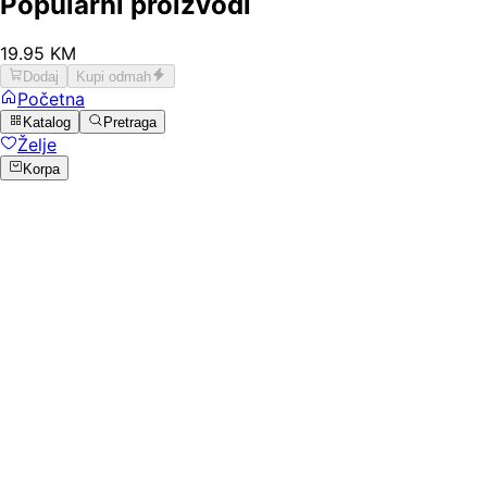
Popularni proizvodi
19
.
95
KM
Dodaj
Kupi odmah
Početna
Katalog
Pretraga
Želje
Korpa