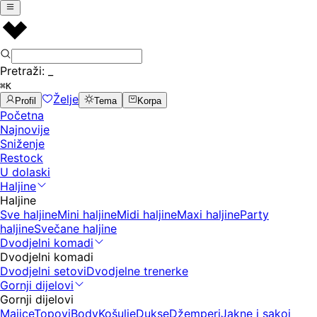
Pretraži:
_
⌘K
Želje
Profil
Tema
Korpa
Početna
Najnovije
Sniženje
Restock
U dolaski
Haljine
Haljine
Sve haljine
Mini haljine
Midi haljine
Maxi haljine
Party
haljine
Svečane haljine
Dvodjelni komadi
Dvodjelni komadi
Dvodjelni setovi
Dvodjelne trenerke
Gornji dijelovi
Gornji dijelovi
Majice
Topovi
Body
Košulje
Dukse
Džemperi
Jakne i sakoi