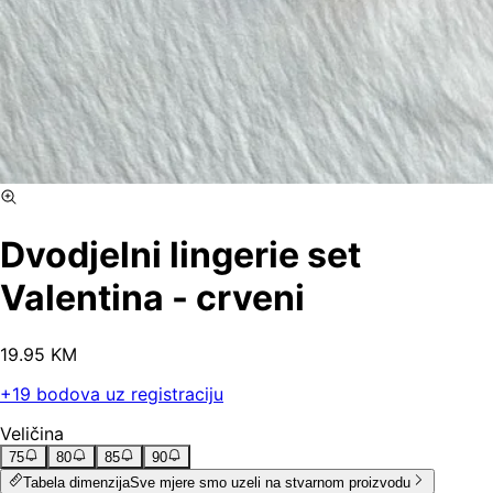
Dvodjelni lingerie set
Valentina - crveni
19
.
95
KM
+
19
bodova uz registraciju
Veličina
75
80
85
90
Tabela dimenzija
Sve mjere smo uzeli na stvarnom proizvodu