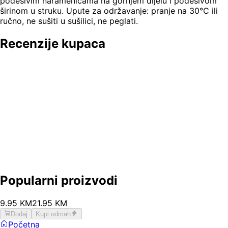
podesivim naramenicama na gornjem dijelu i podesivom
širinom u struku. Upute za održavanje: pranje na 30°C ili
ručno, ne sušiti u sušilici, ne peglati.
Recenzije kupaca
Popularni proizvodi
9
.
95
KM
21.95
KM
Dodaj
Kupi odmah
Početna