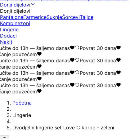
Donji dijelovi
Donji dijelovi
Pantalone
Farmerice
Suknje
Šorcevi
Tajice
Kombinezoni
Lingerie
Dodaci
Nakit
čite do 13h — šaljemo danas
Povrat 30 dana
ćanje pouzećem
čite do 13h — šaljemo danas
Povrat 30 dana
ćanje pouzećem
čite do 13h — šaljemo danas
Povrat 30 dana
ćanje pouzećem
čite do 13h — šaljemo danas
Povrat 30 dana
ćanje pouzećem
Početna
·
Lingerie
·
Dvodjelni lingerie set Love C korpe - zeleni