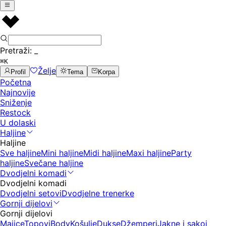
Pretraži:
_
⌘K
Želje
Profil
Tema
Korpa
Početna
Najnovije
Sniženje
Restock
U dolaski
Haljine
Haljine
Sve haljine
Mini haljine
Midi haljine
Maxi haljine
Party
haljine
Svečane haljine
Dvodjelni komadi
Dvodjelni komadi
Dvodjelni setovi
Dvodjelne trenerke
Gornji dijelovi
Gornji dijelovi
Majice
Topovi
Body
Košulje
Dukse
Džemperi
Jakne i sakoi