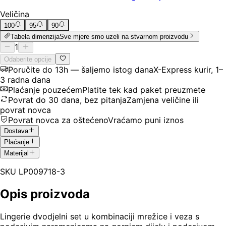
Veličina
100
95
90
Tabela dimenzija
Sve mjere smo uzeli na stvarnom proizvodu
1
Odaberite opcije
Poručite do 13h — šaljemo istog dana
X-Express kurir, 1–
3 radna dana
Plaćanje pouzećem
Platite tek kad paket preuzmete
Povrat do 30 dana, bez pitanja
Zamjena veličine ili
povrat novca
Povrat novca za oštećeno
Vraćamo puni iznos
Dostava
Plaćanje
Materijal
SKU
LP009718-3
Opis proizvoda
Lingerie dvodjelni set u kombinaciji mrežice i veza s