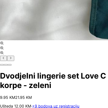
Dvodjelni lingerie set Love C
korpe - zeleni
9
.
95
KM
21.95
KM
Ušteda
12.00
KM
·
+
9
bodova uz registraciju