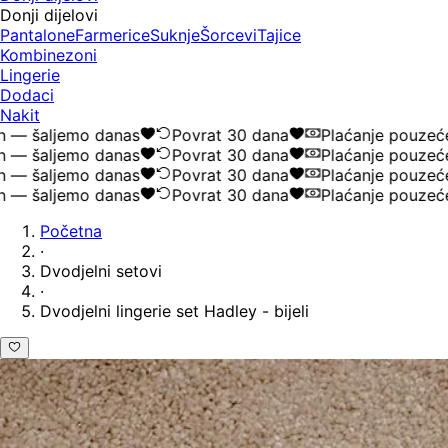
Donji dijelovi
Pantalone
Farmerice
Suknje
Šorcevi
Tajice
Kombinezoni
Lingerie
Dodaci
Nakit
šaljemo danas
Povrat 30 dana
Plaćanje pouzećem
šaljemo danas
Povrat 30 dana
Plaćanje pouzećem
šaljemo danas
Povrat 30 dana
Plaćanje pouzećem
šaljemo danas
Povrat 30 dana
Plaćanje pouzećem
Početna
·
Dvodjelni setovi
·
Dvodjelni lingerie set Hadley - bijeli