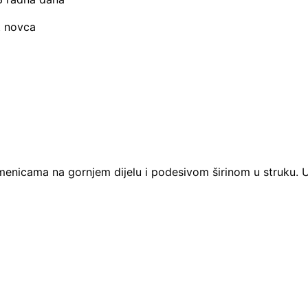
t novca
menicama na gornjem dijelu i podesivom širinom u struku. Up