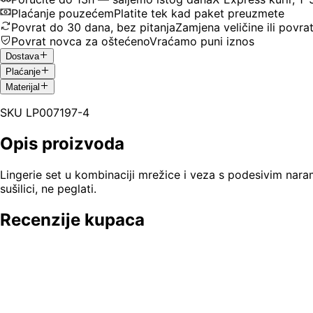
Plaćanje pouzećem
Platite tek kad paket preuzmete
Povrat do 30 dana, bez pitanja
Zamjena veličine ili povra
Povrat novca za oštećeno
Vraćamo puni iznos
Dostava
Plaćanje
Materijal
SKU
LP007197-4
Opis proizvoda
Lingerie set u kombinaciji mrežice i veza s podesivim nara
sušilici, ne peglati.
Recenzije kupaca