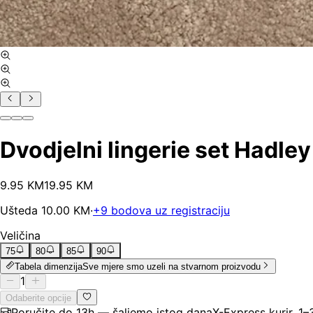
Dvodjelni lingerie set Hadley -
9
.
95
KM
19.95
KM
Ušteda
10.00
KM
·
+
9
bodova uz registraciju
Veličina
75
80
85
90
Tabela dimenzija
Sve mjere smo uzeli na stvarnom proizvodu
1
Odaberite opcije
Poručite do 13h — šaljemo istog dana
X-Express kurir, 1