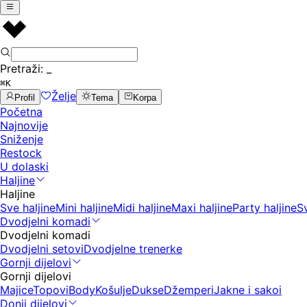
Pretraži:
_
⌘K
Želje
Profil
Tema
Korpa
Početna
Najnovije
Sniženje
Restock
U dolaski
Haljine
Haljine
Sve haljine
Mini haljine
Midi haljine
Maxi haljine
Party haljine
S
Dvodjelni komadi
Dvodjelni komadi
Dvodjelni setovi
Dvodjelne trenerke
Gornji dijelovi
Gornji dijelovi
Majice
Topovi
Body
Košulje
Dukse
Džemperi
Jakne i sakoi
Donji dijelovi