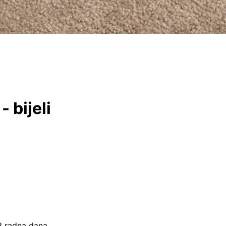
 bijeli
–3 radna dana