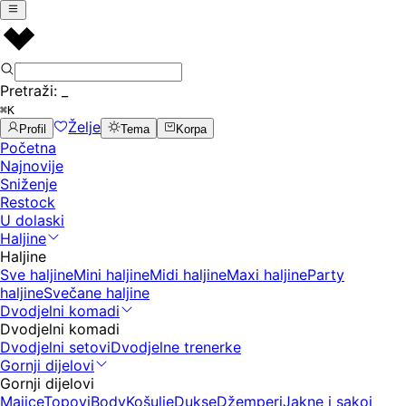
Pretraži:
_
⌘K
Želje
Profil
Tema
Korpa
Početna
Najnovije
Sniženje
Restock
U dolaski
Haljine
Haljine
Sve haljine
Mini haljine
Midi haljine
Maxi haljine
Party
haljine
Svečane haljine
Dvodjelni komadi
Dvodjelni komadi
Dvodjelni setovi
Dvodjelne trenerke
Gornji dijelovi
Gornji dijelovi
Majice
Topovi
Body
Košulje
Dukse
Džemperi
Jakne i sakoi