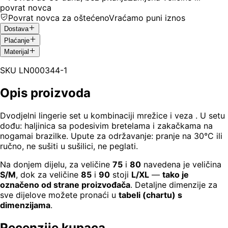
povrat novca
Povrat novca za oštećeno
Vraćamo puni iznos
Dostava
Plaćanje
Materijal
SKU
LN000344-1
Opis proizvoda
Dvodjelni lingerie set u kombinaciji mrežice i veza . U setu
dođu: haljinica sa podesivim bretelama i zakačkama na
nogamai brazilke. Upute za održavanje: pranje na 30°C ili
ručno, ne sušiti u sušilici, ne peglati.
Na donjem dijelu, za veličine
75
i
80
navedena je veličina
S/M
, dok za veličine
85
i
90
stoji
L/XL
—
tako je
označeno od strane proizvođača
. Detaljne dimenzije za
sve dijelove možete pronaći u
tabeli (chartu) s
dimenzijama
.
Recenzije kupaca