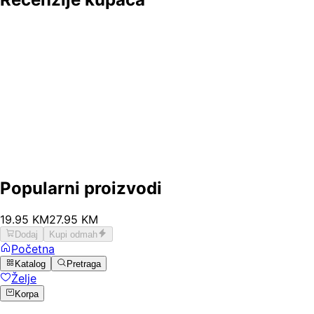
Popularni proizvodi
19
.
95
KM
27.95
KM
Dodaj
Kupi odmah
Početna
Katalog
Pretraga
Želje
Korpa