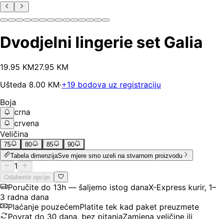
Dvodjelni lingerie set Galia
19
.
95
KM
27.95
KM
Ušteda
8.00
KM
·
+
19
bodova uz registraciju
Boja
crna
crvena
Veličina
75
80
85
90
Tabela dimenzija
Sve mjere smo uzeli na stvarnom proizvodu
1
Odaberite opcije
Poručite do 13h — šaljemo istog dana
X-Express kurir, 1–
3 radna dana
Plaćanje pouzećem
Platite tek kad paket preuzmete
Povrat do 30 dana, bez pitanja
Zamjena veličine ili