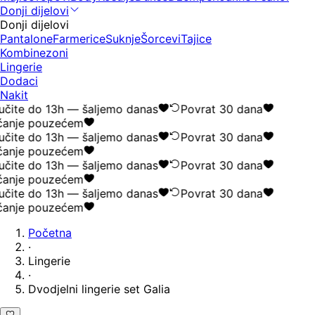
Donji dijelovi
Donji dijelovi
Pantalone
Farmerice
Suknje
Šorcevi
Tajice
Kombinezoni
Lingerie
Dodaci
Nakit
čite do 13h — šaljemo danas
Povrat 30 dana
anje pouzećem
čite do 13h — šaljemo danas
Povrat 30 dana
anje pouzećem
čite do 13h — šaljemo danas
Povrat 30 dana
anje pouzećem
čite do 13h — šaljemo danas
Povrat 30 dana
anje pouzećem
Početna
·
Lingerie
·
Dvodjelni lingerie set Galia