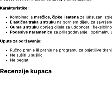
Karakteristike:
Kombinacija
mrežice, čipke i satena
za luksuzan izgl
Elastična traka u struku
na gornjem dijelu za savršeno
Guma u struku
donjeg dijela za udobnost i fleksibilno
Podesive naramenice
za prilagođavanje i optimalnu
Upute za održavanje:
Ručno pranje ili pranje na programu za osjetljive tka
Ne sušiti u sušilici
Ne peglati
Recenzije kupaca