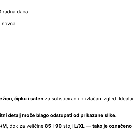
–3 radna dana
t novca
žicu, čipku i saten
za sofisticiran i privlačan izgled. Ide
sitni detalj može blago odstupati od prikazane slike.
S/M
, dok za veličine
85
i
90
stoji
L/XL
—
tako je označeno