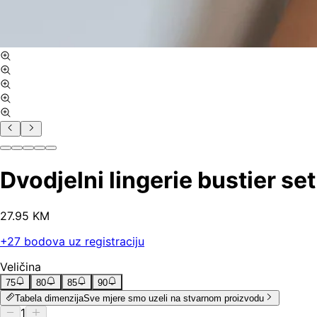
Dvodjelni lingerie bustier set
27
.
95
KM
+
27
bodova uz registraciju
Veličina
75
80
85
90
Tabela dimenzija
Sve mjere smo uzeli na stvarnom proizvodu
1