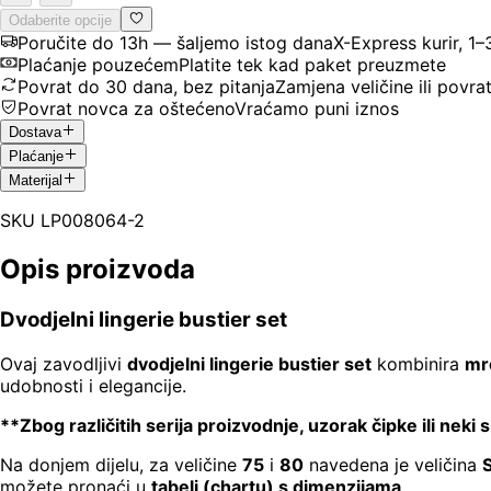
Odaberite opcije
Poručite do 13h — šaljemo istog dana
X-Express kurir, 1
Plaćanje pouzećem
Platite tek kad paket preuzmete
Povrat do 30 dana, bez pitanja
Zamjena veličine ili povra
Povrat novca za oštećeno
Vraćamo puni iznos
Dostava
Plaćanje
Materijal
SKU
LP008064-2
Opis proizvoda
Dvodjelni lingerie bustier set
Ovaj zavodljivi
dvodjelni lingerie bustier set
kombinira
mre
udobnosti i elegancije.
**Zbog različitih serija proizvodnje, uzorak čipke ili neki 
Na donjem dijelu, za veličine
75
i
80
navedena je veličina
možete pronaći u
tabeli (chartu) s dimenzijama
.