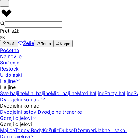
Pretraži:
_
⌘K
Želje
Profil
Tema
Korpa
Početna
Najnovije
Sniženje
Restock
U dolaski
Haljine
Haljine
Sve haljine
Mini haljine
Midi haljine
Maxi haljine
Party haljine
S
Dvodjelni komadi
Dvodjelni komadi
Dvodjelni setovi
Dvodjelne trenerke
Gornji dijelovi
Gornji dijelovi
Majice
Topovi
Body
Košulje
Dukse
Džemperi
Jakne i sakoi
Donji dijelovi