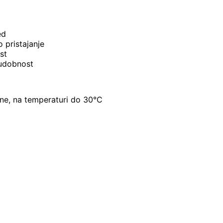
ed
 pristajanje
st
 udobnost
nine, na temperaturi do 30°C