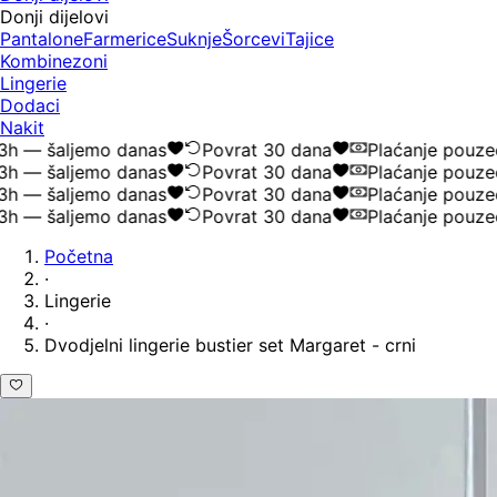
Donji dijelovi
Pantalone
Farmerice
Suknje
Šorcevi
Tajice
Kombinezoni
Lingerie
Dodaci
Nakit
 — šaljemo danas
Povrat 30 dana
Plaćanje pouzeće
 — šaljemo danas
Povrat 30 dana
Plaćanje pouzeće
 — šaljemo danas
Povrat 30 dana
Plaćanje pouzeće
 — šaljemo danas
Povrat 30 dana
Plaćanje pouzeće
Početna
·
Lingerie
·
Dvodjelni lingerie bustier set Margaret - crni