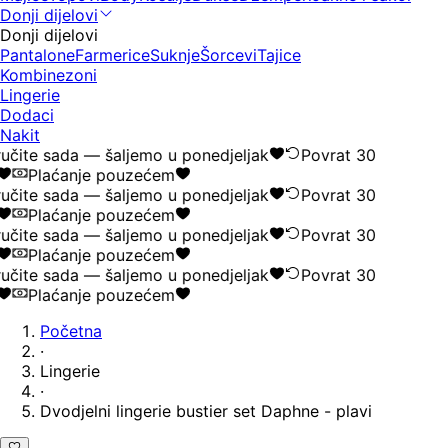
Donji dijelovi
Donji dijelovi
Pantalone
Farmerice
Suknje
Šorcevi
Tajice
Kombinezoni
Lingerie
Dodaci
Nakit
čite sada — šaljemo u ponedjeljak
Povrat 30
Plaćanje pouzećem
čite sada — šaljemo u ponedjeljak
Povrat 30
Plaćanje pouzećem
čite sada — šaljemo u ponedjeljak
Povrat 30
Plaćanje pouzećem
čite sada — šaljemo u ponedjeljak
Povrat 30
Plaćanje pouzećem
Početna
·
Lingerie
·
Dvodjelni lingerie bustier set Daphne - plavi