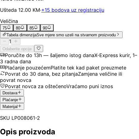
Ušteda
12.00
KM
·
+
15
bodova uz registraciju
Veličina
75
80
85
90
Tabela dimenzija
Sve mjere smo uzeli na stvarnom proizvodu
1
Odaberite opcije
Poručite do 13h — šaljemo istog dana
X-Express kurir, 1–
3 radna dana
Plaćanje pouzećem
Platite tek kad paket preuzmete
Povrat do 30 dana, bez pitanja
Zamjena veličine ili
povrat novca
Povrat novca za oštećeno
Vraćamo puni iznos
Dostava
Plaćanje
Materijal
SKU
LP008061-2
Opis proizvoda