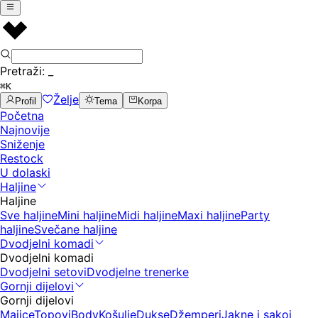
Pretraži:
_
⌘K
Želje
Profil
Tema
Korpa
Početna
Najnovije
Sniženje
Restock
U dolaski
Haljine
Haljine
Sve haljine
Mini haljine
Midi haljine
Maxi haljine
Party
haljine
Svečane haljine
Dvodjelni komadi
Dvodjelni komadi
Dvodjelni setovi
Dvodjelne trenerke
Gornji dijelovi
Gornji dijelovi
Majice
Topovi
Body
Košulje
Dukse
Džemperi
Jakne i sakoi