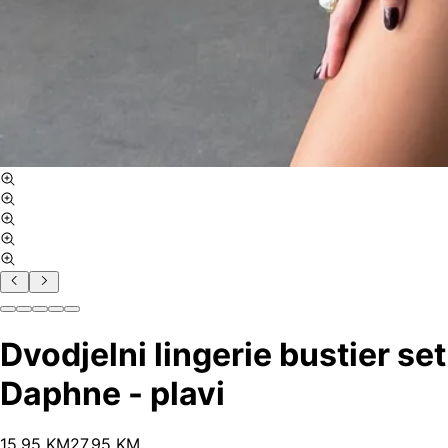
Dvodjelni lingerie bustier set
Daphne - plavi
15
.
95
KM
27.95
KM