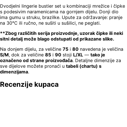
Dvodjelni lingerie bustier set u kombinaciji mrežice i čipke
s podesivim naramenicama na gornjem dijelu. Donji dio
ima gumu u struku, brazilke. Upute za održavanje: pranje
na 30°C ili ručno, ne sušiti u sušilici, ne peglati.
**Zbog različitih serija proizvodnje, uzorak čipke ili neki
sitni detalj može blago odstupati od prikazane slike.
Na donjem dijelu, za veličine
75
i
80
navedena je veličina
S/M
, dok za veličine
85
i
90
stoji
L/XL
—
tako je
označeno od strane proizvođača
. Detaljne dimenzije za
sve dijelove možete pronaći u
tabeli (chartu) s
dimenzijama
.
Recenzije kupaca