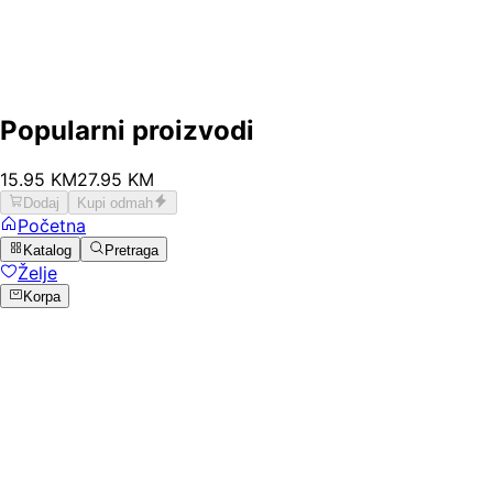
Popularni proizvodi
15
.
95
KM
27.95
KM
Dodaj
Kupi odmah
Početna
Katalog
Pretraga
Želje
Korpa