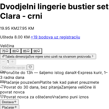
Dvodjelni lingerie bustier set
Clara - crni
19
.
95
KM
27.95
KM
Ušteda
8.00
KM
·
+
19
bodova uz registraciju
Veličina
75
80
85
90
Tabela dimenzija
Sve mjere smo uzeli na stvarnom proizvodu
1
Odaberite opcije
Poručite do 13h — šaljemo istog dana
X-Express kurir, 1–
3 radna dana
Plaćanje pouzećem
Platite tek kad paket preuzmete
Povrat do 30 dana, bez pitanja
Zamjena veličine ili
povrat novca
Povrat novca za oštećeno
Vraćamo puni iznos
Dostava
Plaćanje