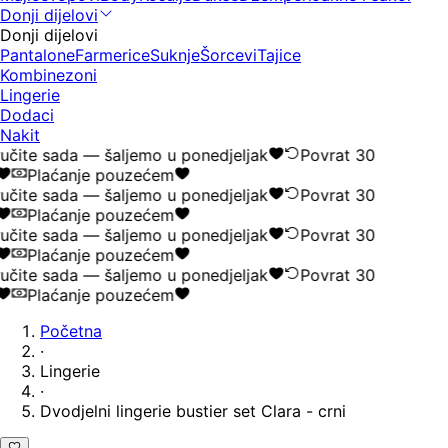
Donji dijelovi
Donji dijelovi
Pantalone
Farmerice
Suknje
Šorcevi
Tajice
Kombinezoni
Lingerie
Dodaci
Nakit
čite sada — šaljemo u ponedjeljak
Povrat 30
Plaćanje pouzećem
čite sada — šaljemo u ponedjeljak
Povrat 30
Plaćanje pouzećem
čite sada — šaljemo u ponedjeljak
Povrat 30
Plaćanje pouzećem
čite sada — šaljemo u ponedjeljak
Povrat 30
Plaćanje pouzećem
Početna
·
Lingerie
·
Dvodjelni lingerie bustier set Clara - crni