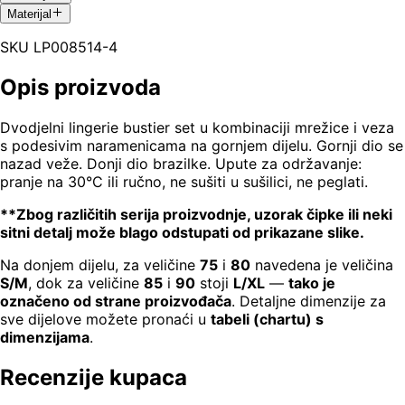
Materijal
SKU
LP008514-4
Opis proizvoda
Dvodjelni lingerie bustier set u kombinaciji mrežice i veza
s podesivim naramenicama na gornjem dijelu. Gornji dio se
nazad veže. Donji dio brazilke. Upute za održavanje:
pranje na 30°C ili ručno, ne sušiti u sušilici, ne peglati.
**Zbog različitih serija proizvodnje, uzorak čipke ili neki
sitni detalj može blago odstupati od prikazane slike.
Na donjem dijelu, za veličine
75
i
80
navedena je veličina
S/M
, dok za veličine
85
i
90
stoji
L/XL
—
tako je
označeno od strane proizvođača
. Detaljne dimenzije za
sve dijelove možete pronaći u
tabeli (chartu) s
dimenzijama
.
Recenzije kupaca