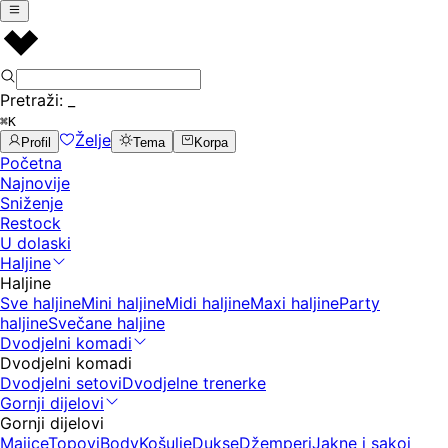
Pretraži:
_
⌘K
Želje
Profil
Tema
Korpa
Početna
Najnovije
Sniženje
Restock
U dolaski
Haljine
Haljine
Sve haljine
Mini haljine
Midi haljine
Maxi haljine
Party
haljine
Svečane haljine
Dvodjelni komadi
Dvodjelni komadi
Dvodjelni setovi
Dvodjelne trenerke
Gornji dijelovi
Gornji dijelovi
Majice
Topovi
Body
Košulje
Dukse
Džemperi
Jakne i sakoi