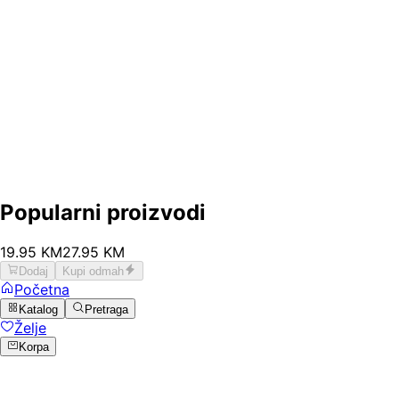
Popularni proizvodi
19
.
95
KM
27.95
KM
Dodaj
Kupi odmah
Početna
Katalog
Pretraga
Želje
Korpa