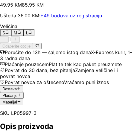
49
.
95
KM
85.95
KM
Ušteda
36.00
KM
·
+
49
bodova uz registraciju
Veličina
S
M
L
1
Odaberite opcije
Poručite do 13h — šaljemo istog dana
X-Express kurir, 1–
3 radna dana
Plaćanje pouzećem
Platite tek kad paket preuzmete
Povrat do 30 dana, bez pitanja
Zamjena veličine ili
povrat novca
Povrat novca za oštećeno
Vraćamo puni iznos
Dostava
Plaćanje
Materijal
SKU
LP05997-3
Opis proizvoda