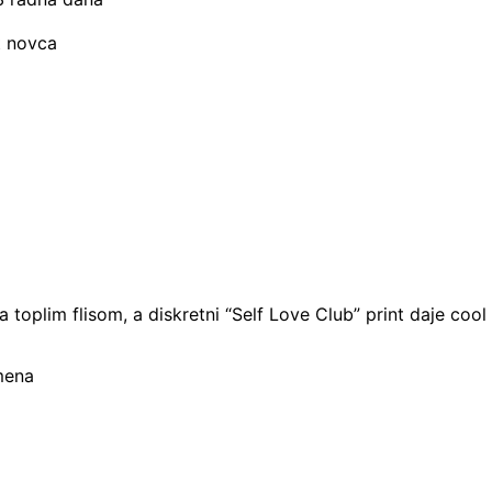
t novca
toplim flisom, a diskretni “Self Love Club” print daje cool
amena