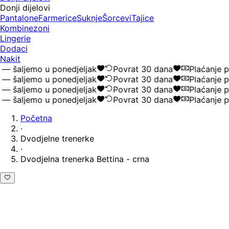
Donji dijelovi
Pantalone
Farmerice
Suknje
Šorcevi
Tajice
Kombinezoni
Lingerie
Dodaci
Nakit
 šaljemo u ponedjeljak
Povrat 30 dana
Plaćanje po
 šaljemo u ponedjeljak
Povrat 30 dana
Plaćanje po
 šaljemo u ponedjeljak
Povrat 30 dana
Plaćanje po
 šaljemo u ponedjeljak
Povrat 30 dana
Plaćanje po
Početna
·
Dvodjelne trenerke
·
Dvodjelna trenerka Bettina - crna