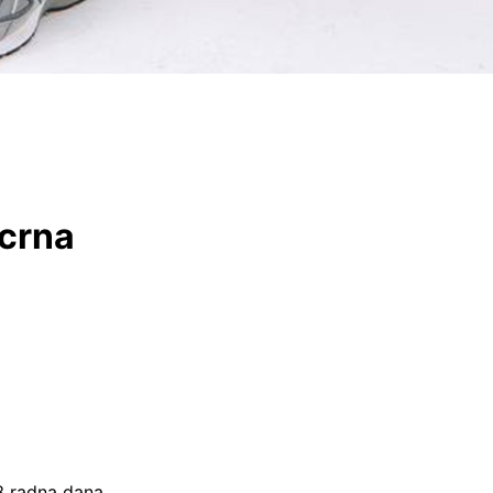
 crna
–3 radna dana