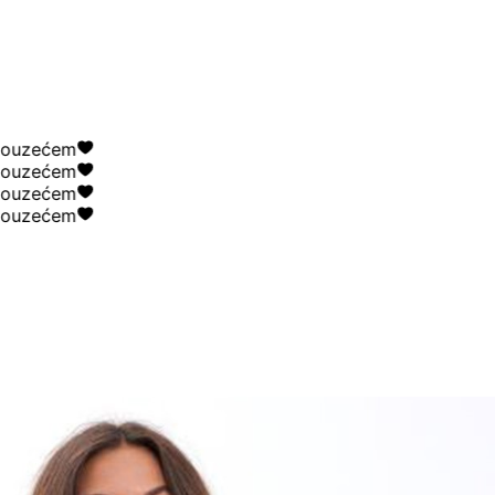
uzećem
uzećem
uzećem
uzećem