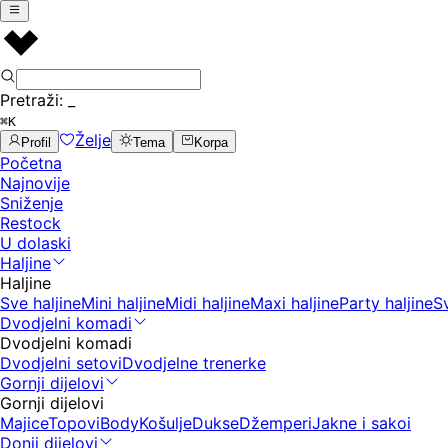
Pretraži:
_
⌘K
Želje
Profil
Tema
Korpa
Početna
Najnovije
Sniženje
Restock
U dolaski
Haljine
Haljine
Sve haljine
Mini haljine
Midi haljine
Maxi haljine
Party haljine
S
Dvodjelni komadi
Dvodjelni komadi
Dvodjelni setovi
Dvodjelne trenerke
Gornji dijelovi
Gornji dijelovi
Majice
Topovi
Body
Košulje
Dukse
Džemperi
Jakne i sakoi
Donji dijelovi