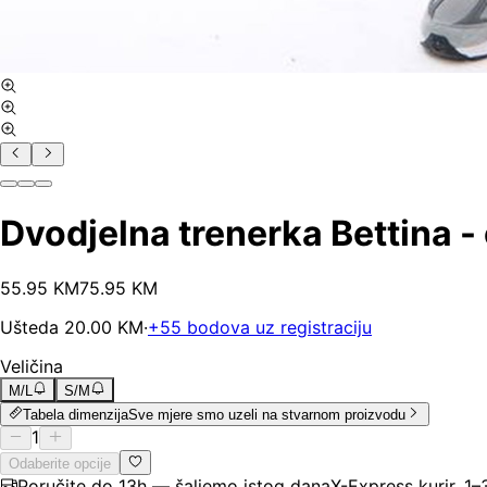
Dvodjelna trenerka Bettina -
55
.
95
KM
75.95
KM
Ušteda
20.00
KM
·
+
55
bodova uz registraciju
Veličina
M/L
S/M
Tabela dimenzija
Sve mjere smo uzeli na stvarnom proizvodu
1
Odaberite opcije
Poručite do 13h — šaljemo istog dana
X-Express kurir, 1