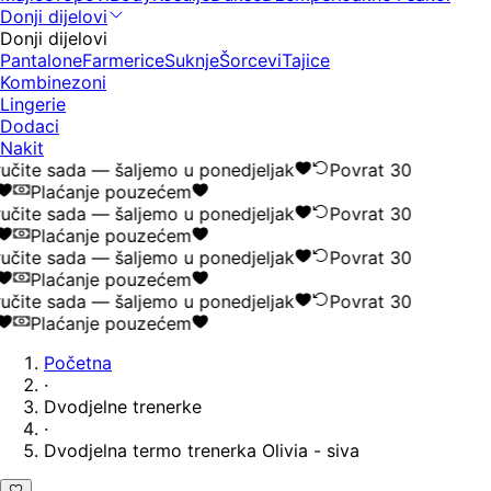
Donji dijelovi
Donji dijelovi
Pantalone
Farmerice
Suknje
Šorcevi
Tajice
Kombinezoni
Lingerie
Dodaci
Nakit
učite sada — šaljemo u ponedjeljak
Povrat 30
Plaćanje pouzećem
učite sada — šaljemo u ponedjeljak
Povrat 30
Plaćanje pouzećem
učite sada — šaljemo u ponedjeljak
Povrat 30
Plaćanje pouzećem
učite sada — šaljemo u ponedjeljak
Povrat 30
Plaćanje pouzećem
Početna
·
Dvodjelne trenerke
·
Dvodjelna termo trenerka Olivia - siva