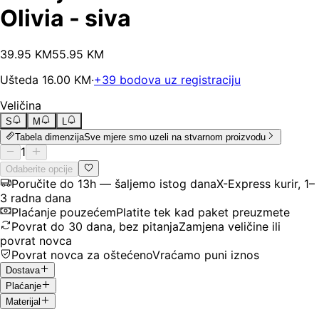
Olivia - siva
39
.
95
KM
55.95
KM
Ušteda
16.00
KM
·
+
39
bodova uz registraciju
Veličina
S
M
L
Tabela dimenzija
Sve mjere smo uzeli na stvarnom proizvodu
1
Odaberite opcije
Poručite do 13h — šaljemo istog dana
X-Express kurir, 1–
3 radna dana
Plaćanje pouzećem
Platite tek kad paket preuzmete
Povrat do 30 dana, bez pitanja
Zamjena veličine ili
povrat novca
Povrat novca za oštećeno
Vraćamo puni iznos
Dostava
Plaćanje
Materijal