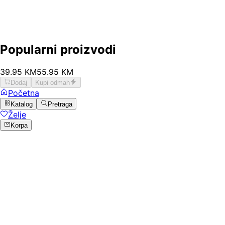
Popularni proizvodi
39
.
95
KM
55.95
KM
Dodaj
Kupi odmah
Početna
Katalog
Pretraga
Želje
Korpa