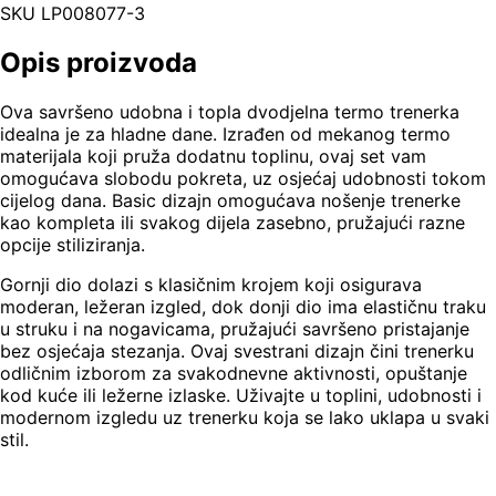
SKU
LP008077-3
Opis proizvoda
Ova savršeno udobna i topla dvodjelna termo trenerka
idealna je za hladne dane. Izrađen od mekanog termo
materijala koji pruža dodatnu toplinu, ovaj set vam
omogućava slobodu pokreta, uz osjećaj udobnosti tokom
cijelog dana. Basic dizajn omogućava nošenje trenerke
kao kompleta ili svakog dijela zasebno, pružajući razne
opcije stiliziranja.
Gornji dio dolazi s klasičnim krojem koji osigurava
moderan, ležeran izgled, dok donji dio ima elastičnu traku
u struku i na nogavicama, pružajući savršeno pristajanje
bez osjećaja stezanja. Ovaj svestrani dizajn čini trenerku
odličnim izborom za svakodnevne aktivnosti, opuštanje
kod kuće ili ležerne izlaske. Uživajte u toplini, udobnosti i
modernom izgledu uz trenerku koja se lako uklapa u svaki
stil.