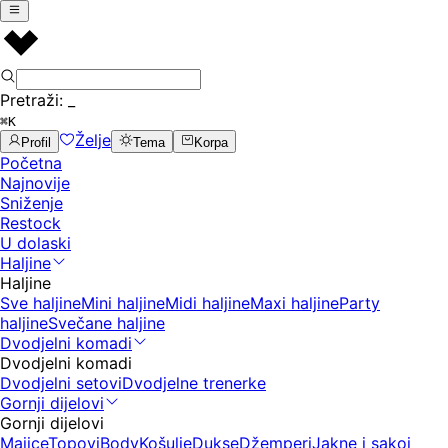
Pretraži:
_
⌘K
Želje
Profil
Tema
Korpa
Početna
Najnovije
Sniženje
Restock
U dolaski
Haljine
Haljine
Sve haljine
Mini haljine
Midi haljine
Maxi haljine
Party
haljine
Svečane haljine
Dvodjelni komadi
Dvodjelni komadi
Dvodjelni setovi
Dvodjelne trenerke
Gornji dijelovi
Gornji dijelovi
Majice
Topovi
Body
Košulje
Dukse
Džemperi
Jakne i sakoi