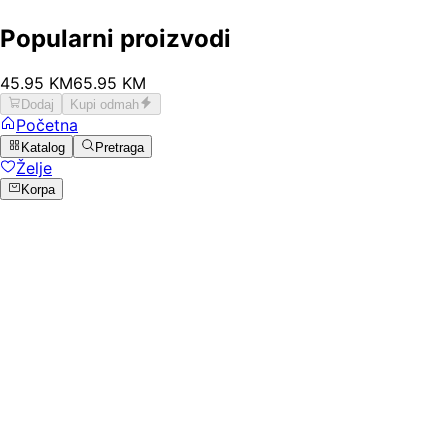
Popularni proizvodi
45
.
95
KM
65.95
KM
Dodaj
Kupi odmah
Početna
Katalog
Pretraga
Želje
Korpa