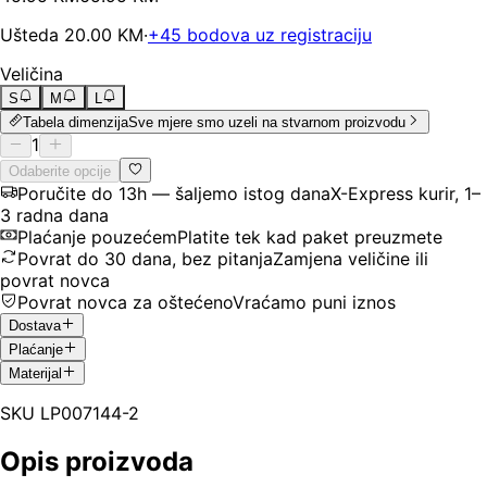
Ušteda
20.00
KM
·
+
45
bodova uz registraciju
Veličina
S
M
L
Tabela dimenzija
Sve mjere smo uzeli na stvarnom proizvodu
1
Odaberite opcije
Poručite do 13h — šaljemo istog dana
X-Express kurir, 1–
3 radna dana
Plaćanje pouzećem
Platite tek kad paket preuzmete
Povrat do 30 dana, bez pitanja
Zamjena veličine ili
povrat novca
Povrat novca za oštećeno
Vraćamo puni iznos
Dostava
Plaćanje
Materijal
SKU
LP007144-2
Opis proizvoda