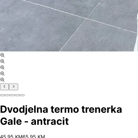
Dvodjelna termo trenerka
Gale - antracit
45
.
95
KM
65.95
KM