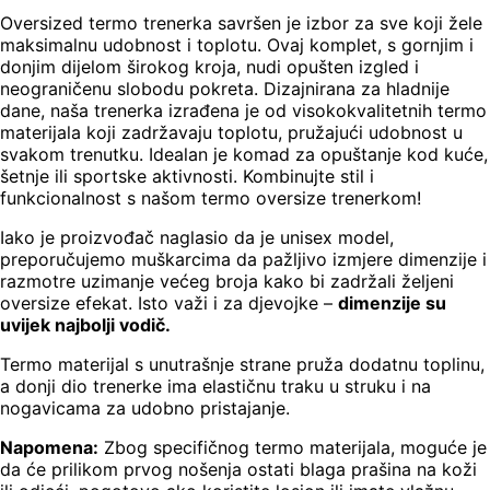
Oversized termo trenerka savršen je izbor za sve koji žele
maksimalnu udobnost i toplotu. Ovaj komplet, s gornjim i
donjim dijelom širokog kroja, nudi opušten izgled i
neograničenu slobodu pokreta. Dizajnirana za hladnije
dane, naša trenerka izrađena je od visokokvalitetnih termo
materijala koji zadržavaju toplotu, pružajući udobnost u
svakom trenutku. Idealan je komad za opuštanje kod kuće,
šetnje ili sportske aktivnosti. Kombinujte stil i
funkcionalnost s našom termo oversize trenerkom!
Iako je proizvođač naglasio da je unisex model,
preporučujemo muškarcima da pažljivo izmjere dimenzije i
razmotre uzimanje većeg broja kako bi zadržali željeni
oversize efekat. Isto važi i za djevojke –
dimenzije su
uvijek najbolji vodič.
Termo materijal s unutrašnje strane pruža dodatnu toplinu,
a donji dio trenerke ima elastičnu traku u struku i na
nogavicama za udobno pristajanje.
Napomena:
Zbog specifičnog termo materijala, moguće je
da će prilikom prvog nošenja ostati blaga prašina na koži