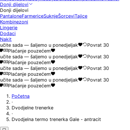
Donji dijelovi
Donji dijelovi
Pantalone
Farmerice
Suknje
Šorcevi
Tajice
Kombinezoni
Lingerie
Dodaci
Nakit
čite sada — šaljemo u ponedjeljak
Povrat 30
Plaćanje pouzećem
čite sada — šaljemo u ponedjeljak
Povrat 30
Plaćanje pouzećem
čite sada — šaljemo u ponedjeljak
Povrat 30
Plaćanje pouzećem
čite sada — šaljemo u ponedjeljak
Povrat 30
Plaćanje pouzećem
Početna
·
Dvodjelne trenerke
·
Dvodjelna termo trenerka Gale - antracit