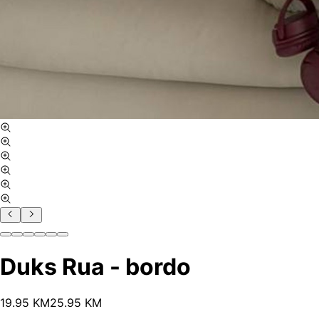
Duks Rua - bordo
19
.
95
KM
25.95
KM