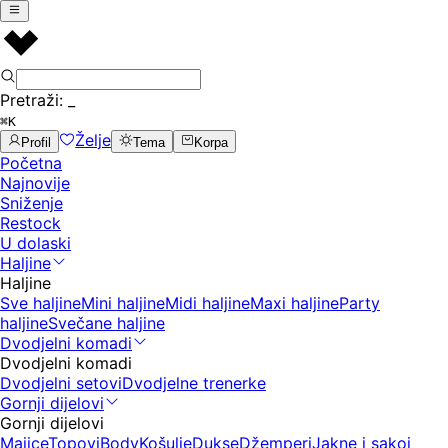
Pretraži:
_
⌘K
Želje
Profil
Tema
Korpa
Početna
Najnovije
Sniženje
Restock
U dolaski
Haljine
Haljine
Sve haljine
Mini haljine
Midi haljine
Maxi haljine
Party
haljine
Svečane haljine
Dvodjelni komadi
Dvodjelni komadi
Dvodjelni setovi
Dvodjelne trenerke
Gornji dijelovi
Gornji dijelovi
Majice
Topovi
Body
Košulje
Dukse
Džemperi
Jakne i sakoi