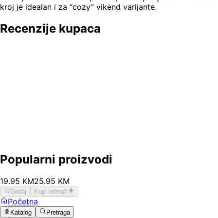
kroj je idealan i za “cozy” vikend varijante.
Recenzije kupaca
Popularni proizvodi
19
.
95
KM
25.95
KM
Dodaj
Kupi odmah
Početna
Katalog
Pretraga