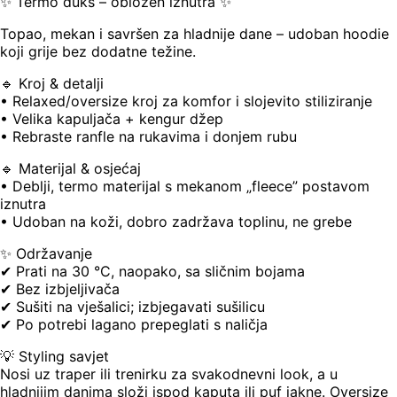
✨ Termo duks – obložen iznutra ✨
Topao, mekan i savršen za hladnije dane – udoban hoodie
koji grije bez dodatne težine.
🔹 Kroj & detalji
• Relaxed/oversize kroj za komfor i slojevito stiliziranje
• Velika kapuljača + kengur džep
• Rebraste ranfle na rukavima i donjem rubu
🔹 Materijal & osjećaj
• Deblji, termo materijal s mekanom „fleece” postavom
iznutra
• Udoban na koži, dobro zadržava toplinu, ne grebe
✨ Održavanje
✔ Prati na 30 °C, naopako, sa sličnim bojama
✔ Bez izbjeljivača
✔ Sušiti na vješalici; izbjegavati sušilicu
✔ Po potrebi lagano prepeglati s naličja
💡 Styling savjet
Nosi uz traper ili trenirku za svakodnevni look, a u
hladnijim danima složi ispod kaputa ili puf jakne. Oversize