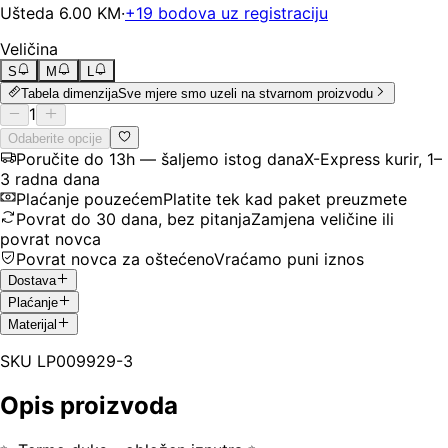
Ušteda
6.00
KM
·
+
19
bodova uz registraciju
Veličina
S
M
L
Tabela dimenzija
Sve mjere smo uzeli na stvarnom proizvodu
1
Odaberite opcije
Poručite do 13h — šaljemo istog dana
X-Express kurir, 1–
3 radna dana
Plaćanje pouzećem
Platite tek kad paket preuzmete
Povrat do 30 dana, bez pitanja
Zamjena veličine ili
povrat novca
Povrat novca za oštećeno
Vraćamo puni iznos
Dostava
Plaćanje
Materijal
SKU
LP009929-3
Opis proizvoda