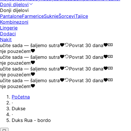
Donji dijelovi
Donji dijelovi
Pantalone
Farmerice
Suknje
Šorcevi
Tajice
Kombinezoni
Lingerie
Dodaci
Nakit
čite sada — šaljemo sutra
Povrat 30 dana
nje pouzećem
čite sada — šaljemo sutra
Povrat 30 dana
nje pouzećem
čite sada — šaljemo sutra
Povrat 30 dana
nje pouzećem
čite sada — šaljemo sutra
Povrat 30 dana
nje pouzećem
Početna
·
Dukse
·
Duks Rua - bordo