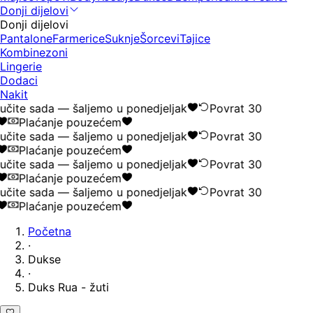
Donji dijelovi
Donji dijelovi
Pantalone
Farmerice
Suknje
Šorcevi
Tajice
Kombinezoni
Lingerie
Dodaci
Nakit
čite sada — šaljemo u ponedjeljak
Povrat 30
Plaćanje pouzećem
čite sada — šaljemo u ponedjeljak
Povrat 30
Plaćanje pouzećem
čite sada — šaljemo u ponedjeljak
Povrat 30
Plaćanje pouzećem
čite sada — šaljemo u ponedjeljak
Povrat 30
Plaćanje pouzećem
Početna
·
Dukse
·
Duks Rua - žuti