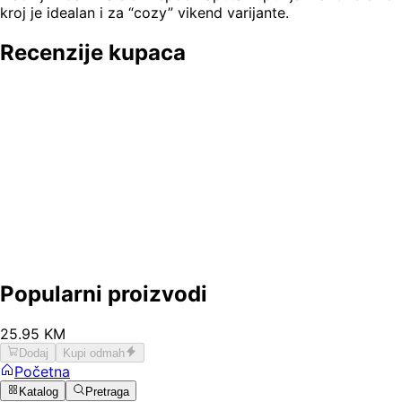
kroj je idealan i za “cozy” vikend varijante.
Recenzije kupaca
Popularni proizvodi
25
.
95
KM
Dodaj
Kupi odmah
Početna
Katalog
Pretraga