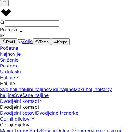
Pretraži:
_
⌘K
Želje
Profil
Tema
Korpa
Početna
Najnovije
Sniženje
Restock
U dolaski
Haljine
Haljine
Sve haljine
Mini haljine
Midi haljine
Maxi haljine
Party
haljine
Svečane haljine
Dvodjelni komadi
Dvodjelni komadi
Dvodjelni setovi
Dvodjelne trenerke
Gornji dijelovi
Gornji dijelovi
Majice
Topovi
Body
Košulje
Dukse
Džemperi
Jakne i sakoi