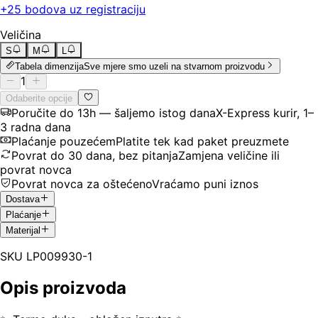
+
25
bodova uz registraciju
Veličina
S
M
L
Tabela dimenzija
Sve mjere smo uzeli na stvarnom proizvodu
1
Odaberite opcije
Poručite do 13h — šaljemo istog dana
X-Express kurir, 1–
3 radna dana
Plaćanje pouzećem
Platite tek kad paket preuzmete
Povrat do 30 dana, bez pitanja
Zamjena veličine ili
povrat novca
Povrat novca za oštećeno
Vraćamo puni iznos
Dostava
Plaćanje
Materijal
SKU
LP009930-1
Opis proizvoda