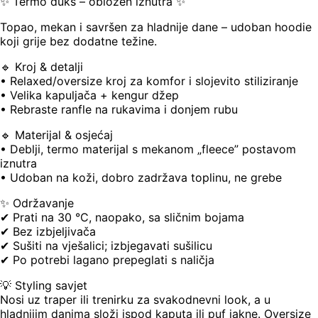
✨ Termo duks – obložen iznutra ✨
Topao, mekan i savršen za hladnije dane – udoban hoodie
koji grije bez dodatne težine.
🔹 Kroj & detalji
• Relaxed/oversize kroj za komfor i slojevito stiliziranje
• Velika kapuljača + kengur džep
• Rebraste ranfle na rukavima i donjem rubu
🔹 Materijal & osjećaj
• Deblji, termo materijal s mekanom „fleece” postavom
iznutra
• Udoban na koži, dobro zadržava toplinu, ne grebe
✨ Održavanje
✔ Prati na 30 °C, naopako, sa sličnim bojama
✔ Bez izbjeljivača
✔ Sušiti na vješalici; izbjegavati sušilicu
✔ Po potrebi lagano prepeglati s naličja
💡 Styling savjet
Nosi uz traper ili trenirku za svakodnevni look, a u
hladnijim danima složi ispod kaputa ili puf jakne. Oversize