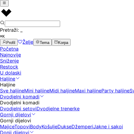
Pretraži:
_
⌘K
Želje
Profil
Tema
Korpa
Početna
Najnovije
Sniženje
Restock
U dolaski
Haljine
Haljine
Sve haljine
Mini haljine
Midi haljine
Maxi haljine
Party haljine
S
Dvodjelni komadi
Dvodjelni komadi
Dvodjelni setovi
Dvodjelne trenerke
Gornji dijelovi
Gornji dijelovi
Majice
Topovi
Body
Košulje
Dukse
Džemperi
Jakne i sakoi
Donji dijelovi