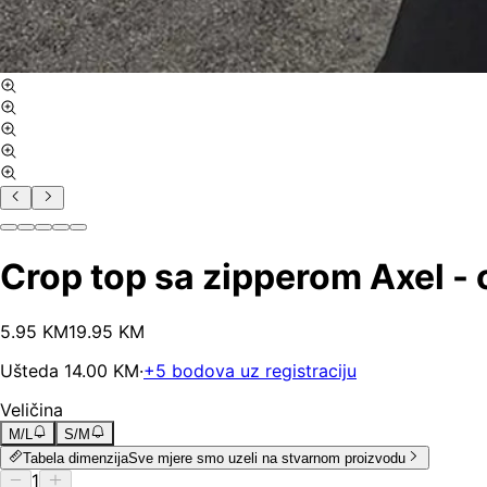
Crop top sa zipperom Axel - 
5
.
95
KM
19.95
KM
Ušteda
14.00
KM
·
+
5
bodova uz registraciju
Veličina
M/L
S/M
Tabela dimenzija
Sve mjere smo uzeli na stvarnom proizvodu
1