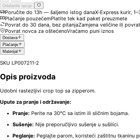
Odaberite opcije
Poručite do 13h — šaljemo istog dana
X-Express kurir, 1
Plaćanje pouzećem
Platite tek kad paket preuzmete
Povrat do 30 dana, bez pitanja
Zamjena veličine ili povra
Povrat novca za oštećeno
Vraćamo puni iznos
Dostava
Plaćanje
Materijal
SKU
LP007211-2
Opis proizvoda
Udobni rastezljivi crop top sa zipperom.
Upute za pranje i održavanje:
Pranje:
Perite na 30°C sa istim ili sličnim bojama.
Sušenje:
Nije preporučljivo sušenje u sušilici.
Peglanje:
Peglajte parom, koristeći zaštitnu tkaninu p