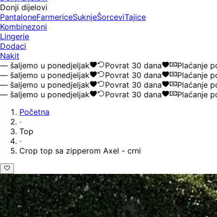
Donji dijelovi
Pantalone
Farmerice
Suknje
Šorcevi
Tajice
Kombinezoni
Lingerie
Dodaci
Nakit
ljemo u ponedjeljak
Povrat 30 dana
Plaćanje pouz
ljemo u ponedjeljak
Povrat 30 dana
Plaćanje pouz
ljemo u ponedjeljak
Povrat 30 dana
Plaćanje pouz
ljemo u ponedjeljak
Povrat 30 dana
Plaćanje pouz
Početna
·
Top
·
Crop top sa zipperom Axel - crni