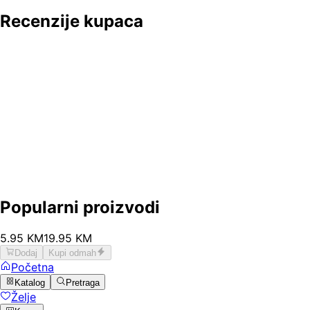
Recenzije kupaca
Popularni proizvodi
5
.
95
KM
19.95
KM
Dodaj
Kupi odmah
Početna
Katalog
Pretraga
Želje