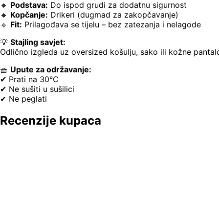
🔹
Podstava:
Do ispod grudi za dodatnu sigurnost
🔹
Kopčanje:
Drikeri (dugmad za zakopčavanje)
🔹
Fit:
Prilagođava se tijelu – bez zatezanja i nelagode
💡
Stajling savjet:
Odlično izgleda uz oversized košulju, sako ili kožne pantal
🧺
Upute za održavanje:
✔ Prati na 30°C
✔ Ne sušiti u sušilici
✔ Ne peglati
Recenzije kupaca