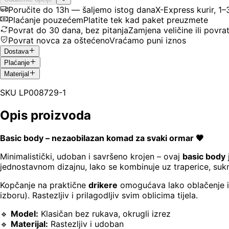
Poručite do 13h — šaljemo istog dana
X-Express kurir, 1
Plaćanje pouzećem
Platite tek kad paket preuzmete
Povrat do 30 dana, bez pitanja
Zamjena veličine ili povra
Povrat novca za oštećeno
Vraćamo puni iznos
Dostava
Plaćanje
Materijal
SKU
LP008729-1
Opis proizvoda
Basic body – nezaobilazan komad za svaki ormar 🖤
Minimalistički, udoban i savršeno krojen – ovaj
basic body
jednostavnom dizajnu, lako se kombinuje uz traperice, suknj
Kopčanje na praktične
drikere
omogućava lako oblačenje i
izboru). Rastezljiv i prilagodljiv svim oblicima tijela.
🔹
Model:
Klasičan bez rukava, okrugli izrez
🔹
Materijal:
Rastezljiv i udoban