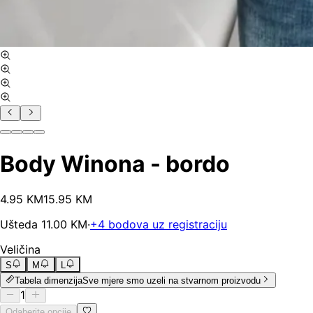
Body Winona - bordo
4
.
95
KM
15.95
KM
Ušteda
11.00
KM
·
+
4
bodova uz registraciju
Veličina
S
M
L
Tabela dimenzija
Sve mjere smo uzeli na stvarnom proizvodu
1
Odaberite opcije