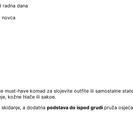
–3 radna dana
t novca
je must-have komad za slojevite outfite ili samostalne stat
e, kožne hlače ili sakoe.
 skidanje, a dodatna
podstava do ispod grudi
pruža osjeća