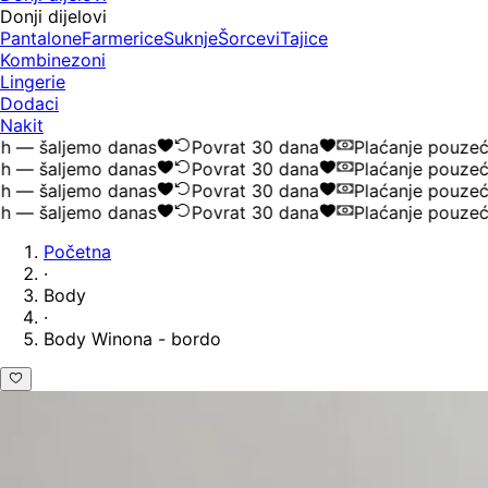
Donji dijelovi
Pantalone
Farmerice
Suknje
Šorcevi
Tajice
Kombinezoni
Lingerie
Dodaci
Nakit
— šaljemo danas
Povrat 30 dana
Plaćanje pouzećem
— šaljemo danas
Povrat 30 dana
Plaćanje pouzećem
— šaljemo danas
Povrat 30 dana
Plaćanje pouzećem
— šaljemo danas
Povrat 30 dana
Plaćanje pouzećem
Početna
·
Body
·
Body Winona - bordo