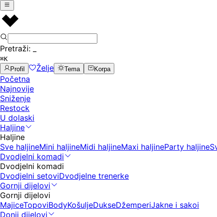
Pretraži:
_
⌘K
Želje
Profil
Tema
Korpa
Početna
Najnovije
Sniženje
Restock
U dolaski
Haljine
Haljine
Sve haljine
Mini haljine
Midi haljine
Maxi haljine
Party haljine
S
Dvodjelni komadi
Dvodjelni komadi
Dvodjelni setovi
Dvodjelne trenerke
Gornji dijelovi
Gornji dijelovi
Majice
Topovi
Body
Košulje
Dukse
Džemperi
Jakne i sakoi
Donji dijelovi