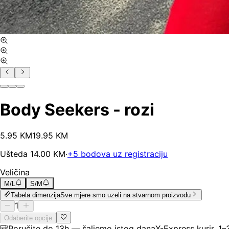
Body Seekers - rozi
5
.
95
KM
19.95
KM
Ušteda
14.00
KM
·
+
5
bodova uz registraciju
Veličina
M/L
S/M
Tabela dimenzija
Sve mjere smo uzeli na stvarnom proizvodu
1
Odaberite opcije
Poručite do 13h — šaljemo istog dana
X-Express kurir, 1