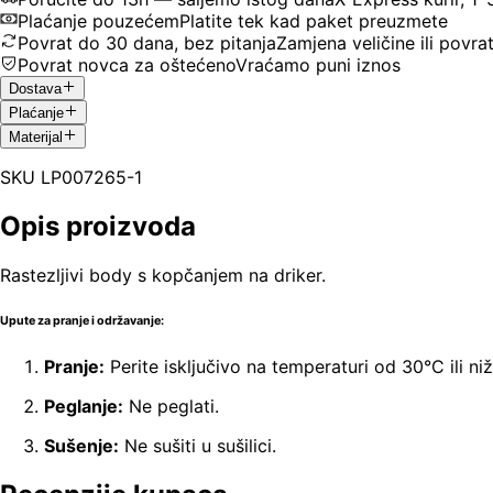
Plaćanje pouzećem
Platite tek kad paket preuzmete
Povrat do 30 dana, bez pitanja
Zamjena veličine ili povra
Povrat novca za oštećeno
Vraćamo puni iznos
Dostava
Plaćanje
Materijal
SKU
LP007265-1
Opis proizvoda
Rastezljivi body s kopčanjem na driker.
Upute za pranje i održavanje:
Pranje:
Perite isključivo na temperaturi od 30°C ili ni
Peglanje:
Ne peglati.
Sušenje:
Ne sušiti u sušilici.