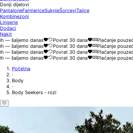
Donji dijelovi
Pantalone
Farmerice
Suknje
Šorcevi
Tajice
Kombinezoni
Lingerie
Dodaci
Nakit
 šaljemo danas
Povrat 30 dana
Plaćanje pouzećem
 šaljemo danas
Povrat 30 dana
Plaćanje pouzećem
 šaljemo danas
Povrat 30 dana
Plaćanje pouzećem
 šaljemo danas
Povrat 30 dana
Plaćanje pouzećem
Početna
·
Body
·
Body Seekers - rozi