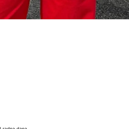
–3 radna dana