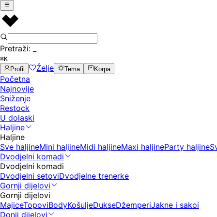
Pretraži:
_
⌘K
Želje
Profil
Tema
Korpa
Početna
Najnovije
Sniženje
Restock
U dolaski
Haljine
Haljine
Sve haljine
Mini haljine
Midi haljine
Maxi haljine
Party haljine
S
Dvodjelni komadi
Dvodjelni komadi
Dvodjelni setovi
Dvodjelne trenerke
Gornji dijelovi
Gornji dijelovi
Majice
Topovi
Body
Košulje
Dukse
Džemperi
Jakne i sakoi
Donji dijelovi