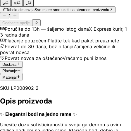
S
M
L
Tabela dimenzija
Sve mjere smo uzeli na stvarnom proizvodu
1
Odaberite opcije
Poručite do 13h — šaljemo istog dana
X-Express kurir, 1–
3 radna dana
Plaćanje pouzećem
Platite tek kad paket preuzmete
Povrat do 30 dana, bez pitanja
Zamjena veličine ili
povrat novca
Povrat novca za oštećeno
Vraćamo puni iznos
Dostava
Plaćanje
Materijal
SKU
LP008902-2
Opis proizvoda
✨
Elegantni bodi na jedno rame
✨
Unesite dozu sofisticiranosti u svoju garderobu s ovim
stylish bodijem na jedno rame! Klasičan bodi dobio je