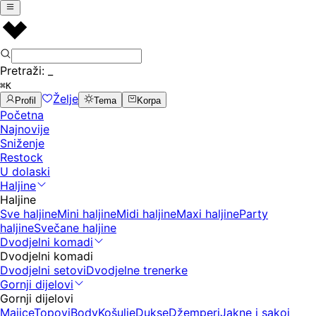
Pretraži:
_
⌘K
Želje
Profil
Tema
Korpa
Početna
Najnovije
Sniženje
Restock
U dolaski
Haljine
Haljine
Sve haljine
Mini haljine
Midi haljine
Maxi haljine
Party
haljine
Svečane haljine
Dvodjelni komadi
Dvodjelni komadi
Dvodjelni setovi
Dvodjelne trenerke
Gornji dijelovi
Gornji dijelovi
Majice
Topovi
Body
Košulje
Dukse
Džemperi
Jakne i sakoi