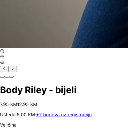
Body Riley - bijeli
7
.
95
KM
12.95
KM
Ušteda
5.00
KM
·
+
7
bodova uz registraciju
Veličina