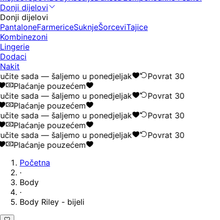
Donji dijelovi
Donji dijelovi
Pantalone
Farmerice
Suknje
Šorcevi
Tajice
Kombinezoni
Lingerie
Dodaci
Nakit
učite sada — šaljemo u ponedjeljak
Povrat 30
Plaćanje pouzećem
učite sada — šaljemo u ponedjeljak
Povrat 30
Plaćanje pouzećem
učite sada — šaljemo u ponedjeljak
Povrat 30
Plaćanje pouzećem
učite sada — šaljemo u ponedjeljak
Povrat 30
Plaćanje pouzećem
Početna
·
Body
·
Body Riley - bijeli