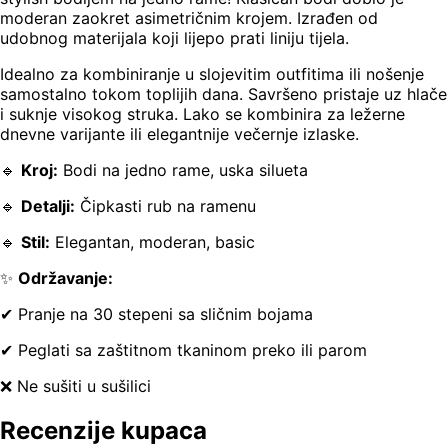
moderan zaokret asimetričnim krojem. Izrađen od
udobnog materijala koji lijepo prati liniju tijela.
Idealno za kombiniranje u slojevitim outfitima ili nošenje
samostalno tokom toplijih dana. Savršeno pristaje uz hlače
i suknje visokog struka. Lako se kombinira za ležerne
dnevne varijante ili elegantnije večernje izlaske.
🔹
Kroj:
Bodi na jedno rame, uska silueta
🔹
Detalji:
Čipkasti rub na ramenu
🔹
Stil:
Elegantan, moderan, basic
✨
Održavanje:
✔ Pranje na 30 stepeni sa sličnim bojama
✔ Peglati sa zaštitnom tkaninom preko ili parom
❌ Ne sušiti u sušilici
Recenzije kupaca