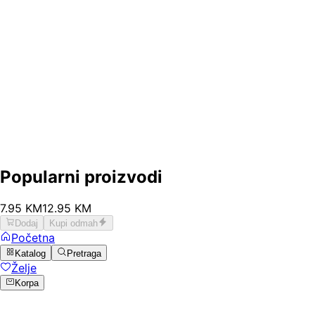
Popularni proizvodi
7
.
95
KM
12.95
KM
Dodaj
Kupi odmah
Početna
Katalog
Pretraga
Želje
Korpa