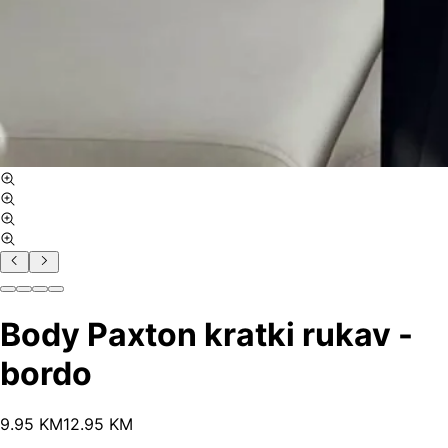
Body Paxton kratki rukav -
bordo
9
.
95
KM
12.95
KM