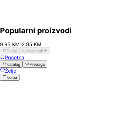
Popularni proizvodi
9
.
95
KM
12.95
KM
Dodaj
Kupi odmah
Početna
Katalog
Pretraga
Želje
Korpa