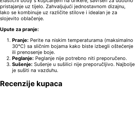
Elastični body s kopčanjem na drikere, savršen za udobno
pristajanje uz tijelo. Zahvaljujući jednostavnom dizajnu,
lako se kombinuje uz različite stilove i idealan je za
slojevito oblačenje.
Upute za pranje:
Pranje:
Perite na niskim temperaturama (maksimalno
30°C) sa sličnim bojama kako biste izbegli oštećenje
ili prenosenje boje.
Peglanje:
Peglanje nije potrebno niti preporučeno.
Sušenje:
Sušenje u sušilici nije preporučljivo. Najbolje
je sušiti na vazduhu.
Recenzije kupaca