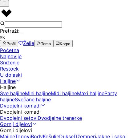
Pretraži:
_
⌘K
Želje
Profil
Tema
Korpa
Početna
Najnovije
Sniženje
Restock
U dolaski
Haljine
Haljine
Sve haljine
Mini haljine
Midi haljine
Maxi haljine
Party
haljine
Svečane haljine
Dvodjelni komadi
Dvodjelni komadi
Dvodjelni setovi
Dvodjelne trenerke
Gornji dijelovi
Gornji dijelovi
Majice
Topovi
Body
Košulje
Dukse
Džemperi
Jakne i sakoi