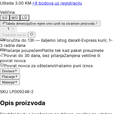
Ušteda
3.00
KM
·
+
9
bodova uz registraciju
Veličina
S
M
L
Tabela dimenzija
Sve mjere smo uzeli na stvarnom proizvodu
1
Odaberite opcije
Poručite do 13h — šaljemo istog dana
X-Express kurir, 1–
3 radna dana
Plaćanje pouzećem
Platite tek kad paket preuzmete
Povrat do 30 dana, bez pitanja
Zamjena veličine ili
povrat novca
Povrat novca za oštećeno
Vraćamo puni iznos
Dostava
Plaćanje
Materijal
SKU
LP009248-2
Opis proizvoda