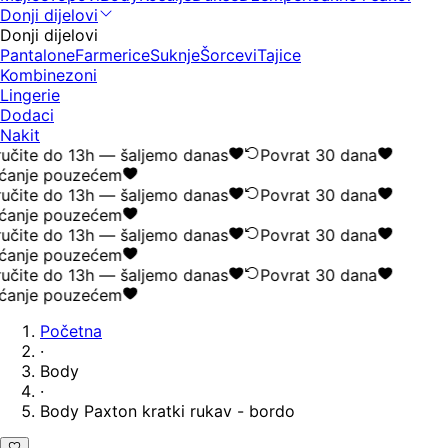
Donji dijelovi
Donji dijelovi
Pantalone
Farmerice
Suknje
Šorcevi
Tajice
Kombinezoni
Lingerie
Dodaci
Nakit
učite do 13h — šaljemo danas
Povrat 30 dana
ćanje pouzećem
učite do 13h — šaljemo danas
Povrat 30 dana
ćanje pouzećem
učite do 13h — šaljemo danas
Povrat 30 dana
ćanje pouzećem
učite do 13h — šaljemo danas
Povrat 30 dana
ćanje pouzećem
Početna
·
Body
·
Body Paxton kratki rukav - bordo