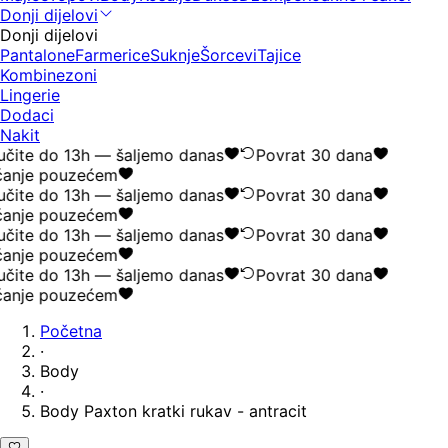
Donji dijelovi
Donji dijelovi
Pantalone
Farmerice
Suknje
Šorcevi
Tajice
Kombinezoni
Lingerie
Dodaci
Nakit
čite do 13h — šaljemo danas
Povrat 30 dana
anje pouzećem
čite do 13h — šaljemo danas
Povrat 30 dana
anje pouzećem
čite do 13h — šaljemo danas
Povrat 30 dana
anje pouzećem
čite do 13h — šaljemo danas
Povrat 30 dana
anje pouzećem
Početna
·
Body
·
Body Paxton kratki rukav - antracit