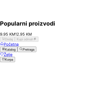
Popularni proizvodi
9
.
95
KM
12.95
KM
Dodaj
Kupi odmah
Početna
Katalog
Pretraga
Želje
Korpa