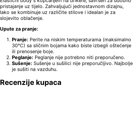
Elastični body s kopčanjem na drikere, savršen za udobno
pristajanje uz tijelo. Zahvaljujući jednostavnom dizajnu,
lako se kombinuje uz različite stilove i idealan je za
slojevito oblačenje.
Upute za pranje:
Pranje:
Perite na niskim temperaturama (maksimalno
30°C) sa sličnim bojama kako biste izbegli oštećenje
ili prenosenje boje.
Peglanje:
Peglanje nije potrebno niti preporučeno.
Sušenje:
Sušenje u sušilici nije preporučljivo. Najbolje
je sušiti na vazduhu.
Recenzije kupaca