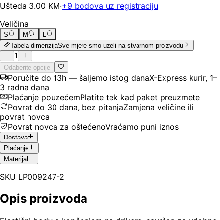
Ušteda
3.00
KM
·
+
9
bodova uz registraciju
Veličina
S
M
L
Tabela dimenzija
Sve mjere smo uzeli na stvarnom proizvodu
1
Odaberite opcije
Poručite do 13h — šaljemo istog dana
X-Express kurir, 1–
3 radna dana
Plaćanje pouzećem
Platite tek kad paket preuzmete
Povrat do 30 dana, bez pitanja
Zamjena veličine ili
povrat novca
Povrat novca za oštećeno
Vraćamo puni iznos
Dostava
Plaćanje
Materijal
SKU
LP009247-2
Opis proizvoda