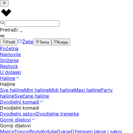
Pretraži:
_
⌘K
Želje
Profil
Tema
Korpa
Početna
Najnovije
Sniženje
Restock
U dolaski
Haljine
Haljine
Sve haljine
Mini haljine
Midi haljine
Maxi haljine
Party
haljine
Svečane haljine
Dvodjelni komadi
Dvodjelni komadi
Dvodjelni setovi
Dvodjelne trenerke
Gornji dijelovi
Gornji dijelovi
Majice
Topovi
Body
Košulje
Dukse
Džemperi
Jakne i sakoi