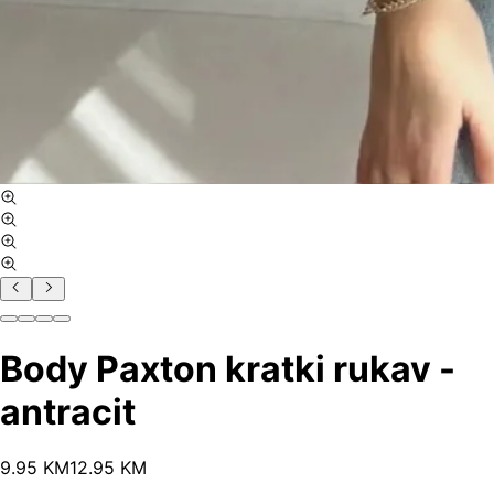
Body Paxton kratki rukav -
antracit
9
.
95
KM
12.95
KM