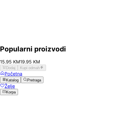
Popularni proizvodi
15
.
95
KM
19.95
KM
Dodaj
Kupi odmah
Početna
Katalog
Pretraga
Želje
Korpa