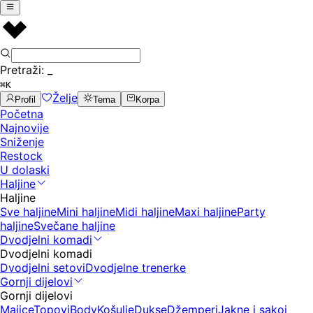
Pretraži:
_
⌘K
Želje
Profil
Tema
Korpa
Početna
Najnovije
Sniženje
Restock
U dolaski
Haljine
Haljine
Sve haljine
Mini haljine
Midi haljine
Maxi haljine
Party
haljine
Svečane haljine
Dvodjelni komadi
Dvodjelni komadi
Dvodjelni setovi
Dvodjelne trenerke
Gornji dijelovi
Gornji dijelovi
Majice
Topovi
Body
Košulje
Dukse
Džemperi
Jakne i sakoi