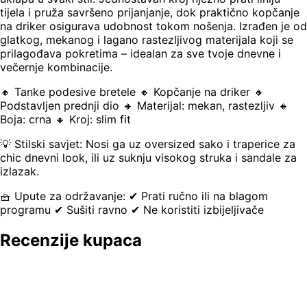
tijela i pruža savršeno prijanjanje, dok praktično kopčanje
na driker osigurava udobnost tokom nošenja. Izrađen je od
glatkog, mekanog i lagano rastezljivog materijala koji se
prilagođava pokretima – idealan za sve tvoje dnevne i
večernje kombinacije.
🔸 Tanke podesive bretele 🔸 Kopčanje na driker 🔸
Podstavljen prednji dio 🔸 Materijal: mekan, rastezljiv 🔸
Boja: crna 🔸 Kroj: slim fit
💡 Stilski savjet: Nosi ga uz oversized sako i traperice za
chic dnevni look, ili uz suknju visokog struka i sandale za
izlazak.
🧺 Upute za održavanje: ✔ Prati ručno ili na blagom
programu ✔ Sušiti ravno ✔ Ne koristiti izbijeljivače
Recenzije kupaca