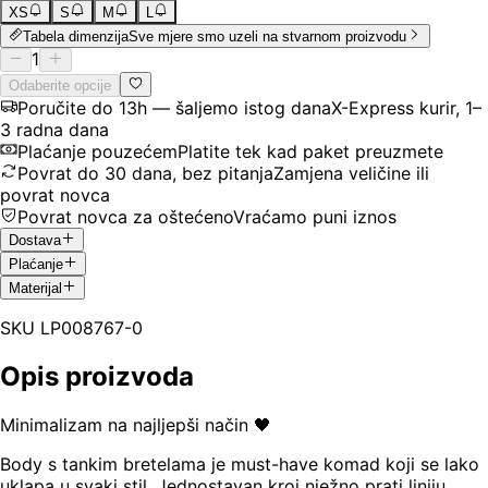
XS
S
M
L
Tabela dimenzija
Sve mjere smo uzeli na stvarnom proizvodu
1
Odaberite opcije
Poručite do 13h — šaljemo istog dana
X-Express kurir, 1–
3 radna dana
Plaćanje pouzećem
Platite tek kad paket preuzmete
Povrat do 30 dana, bez pitanja
Zamjena veličine ili
povrat novca
Povrat novca za oštećeno
Vraćamo puni iznos
Dostava
Plaćanje
Materijal
SKU
LP008767-0
Opis proizvoda
Minimalizam na najljepši način 🖤
Body s tankim bretelama je must-have komad koji se lako
uklapa u svaki stil. Jednostavan kroj nježno prati liniju