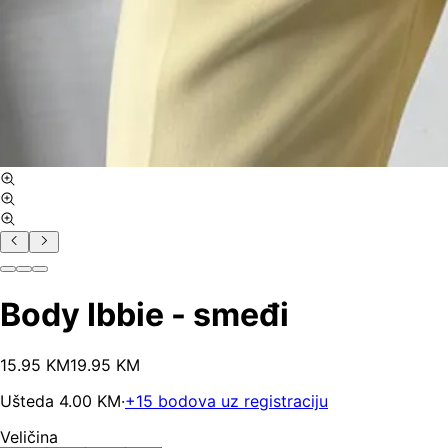
Body Ibbie - smeđi
15
.
95
KM
19.95
KM
Ušteda
4.00
KM
·
+
15
bodova uz registraciju
Veličina