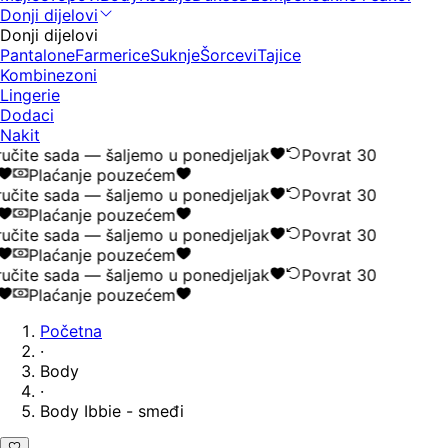
Donji dijelovi
Donji dijelovi
Pantalone
Farmerice
Suknje
Šorcevi
Tajice
Kombinezoni
Lingerie
Dodaci
Nakit
učite sada — šaljemo u ponedjeljak
Povrat 30
Plaćanje pouzećem
učite sada — šaljemo u ponedjeljak
Povrat 30
Plaćanje pouzećem
učite sada — šaljemo u ponedjeljak
Povrat 30
Plaćanje pouzećem
učite sada — šaljemo u ponedjeljak
Povrat 30
Plaćanje pouzećem
Početna
·
Body
·
Body Ibbie - smeđi