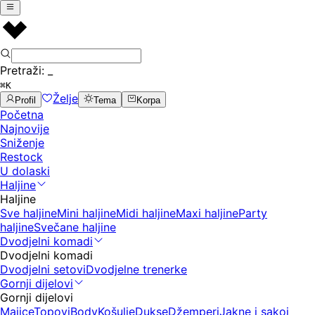
Pretraži:
_
⌘K
Želje
Profil
Tema
Korpa
Početna
Najnovije
Sniženje
Restock
U dolaski
Haljine
Haljine
Sve haljine
Mini haljine
Midi haljine
Maxi haljine
Party
haljine
Svečane haljine
Dvodjelni komadi
Dvodjelni komadi
Dvodjelni setovi
Dvodjelne trenerke
Gornji dijelovi
Gornji dijelovi
Majice
Topovi
Body
Košulje
Dukse
Džemperi
Jakne i sakoi