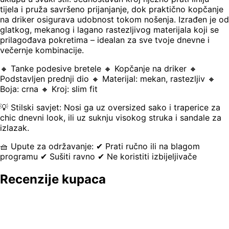
tijela i pruža savršeno prijanjanje, dok praktično kopčanje
na driker osigurava udobnost tokom nošenja. Izrađen je od
glatkog, mekanog i lagano rastezljivog materijala koji se
prilagođava pokretima – idealan za sve tvoje dnevne i
večernje kombinacije.
🔸 Tanke podesive bretele 🔸 Kopčanje na driker 🔸
Podstavljen prednji dio 🔸 Materijal: mekan, rastezljiv 🔸
Boja: crna 🔸 Kroj: slim fit
💡 Stilski savjet: Nosi ga uz oversized sako i traperice za
chic dnevni look, ili uz suknju visokog struka i sandale za
izlazak.
🧺 Upute za održavanje: ✔ Prati ručno ili na blagom
programu ✔ Sušiti ravno ✔ Ne koristiti izbijeljivače
Recenzije kupaca