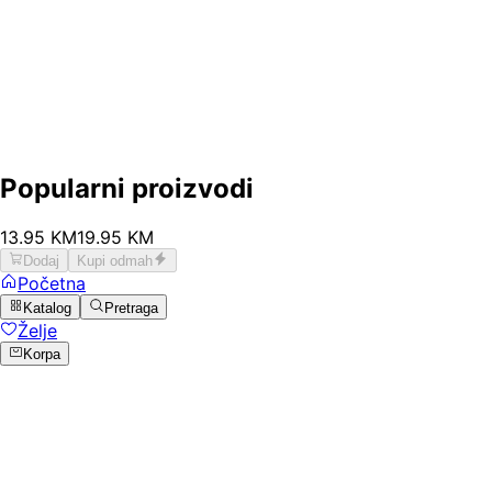
Popularni proizvodi
13
.
95
KM
19.95
KM
Dodaj
Kupi odmah
Početna
Katalog
Pretraga
Želje
Korpa