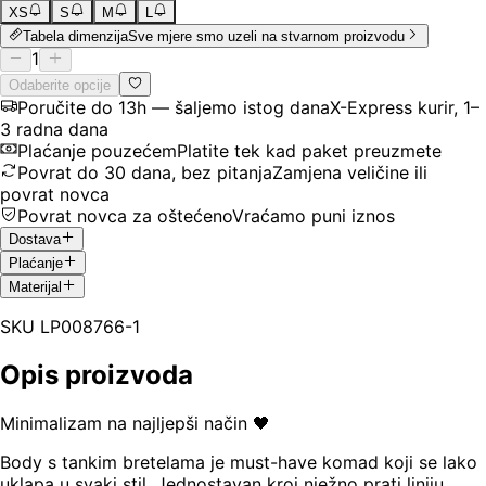
XS
S
M
L
Tabela dimenzija
Sve mjere smo uzeli na stvarnom proizvodu
1
Odaberite opcije
Poručite do 13h — šaljemo istog dana
X-Express kurir, 1–
3 radna dana
Plaćanje pouzećem
Platite tek kad paket preuzmete
Povrat do 30 dana, bez pitanja
Zamjena veličine ili
povrat novca
Povrat novca za oštećeno
Vraćamo puni iznos
Dostava
Plaćanje
Materijal
SKU
LP008766-1
Opis proizvoda
Minimalizam na najljepši način 🖤
Body s tankim bretelama je must-have komad koji se lako
uklapa u svaki stil. Jednostavan kroj nježno prati liniju