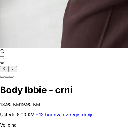
Body Ibbie - crni
13
.
95
KM
19.95
KM
Ušteda
6.00
KM
·
+
13
bodova uz registraciju
Veličina