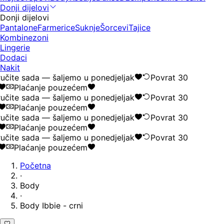
Donji dijelovi
Donji dijelovi
Pantalone
Farmerice
Suknje
Šorcevi
Tajice
Kombinezoni
Lingerie
Dodaci
Nakit
učite sada — šaljemo u ponedjeljak
Povrat 30
Plaćanje pouzećem
učite sada — šaljemo u ponedjeljak
Povrat 30
Plaćanje pouzećem
učite sada — šaljemo u ponedjeljak
Povrat 30
Plaćanje pouzećem
učite sada — šaljemo u ponedjeljak
Povrat 30
Plaćanje pouzećem
Početna
·
Body
·
Body Ibbie - crni