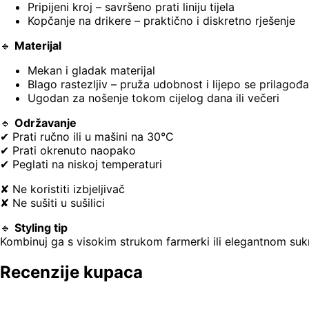
Pripijeni kroj – savršeno prati liniju tijela
Kopčanje na drikere – praktično i diskretno rješenje
🔹
Materijal
Mekan i gladak materijal
Blago rastezljiv – pruža udobnost i lijepo se prilagođa
Ugodan za nošenje tokom cijelog dana ili večeri
🔹
Održavanje
✔ Prati ručno ili u mašini na 30°C
✔ Prati okrenuto naopako
✔ Peglati na niskoj temperaturi
✘ Ne koristiti izbjeljivač
✘ Ne sušiti u sušilici
🔹
Styling tip
Kombinuj ga s visokim strukom farmerki ili elegantnom suknj
Recenzije kupaca