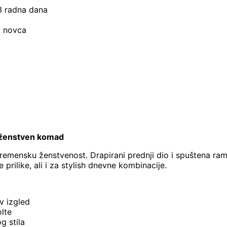
–3 radna dana
t novca
i ženstven komad
emensku ženstvenost. Drapirani prednji dio i spuštena ramen
prilike, ali i za stylish dnevne kombinacije.
v izgled
olte
g stila