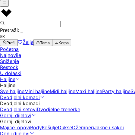
Pretraži:
_
⌘K
Želje
Profil
Tema
Korpa
Početna
Najnovije
Sniženje
Restock
U dolaski
Haljine
Haljine
Sve haljine
Mini haljine
Midi haljine
Maxi haljine
Party haljine
S
Dvodjelni komadi
Dvodjelni komadi
Dvodjelni setovi
Dvodjelne trenerke
Gornji dijelovi
Gornji dijelovi
Majice
Topovi
Body
Košulje
Dukse
Džemperi
Jakne i sakoi
Donji dijelovi