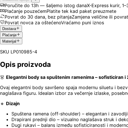
Poručite do 13h — šaljemo istog dana
X-Express kurir, 1
Plaćanje pouzećem
Platite tek kad paket preuzmete
Povrat do 30 dana, bez pitanja
Zamjena veličine ili povra
Povrat novca za oštećeno
Vraćamo puni iznos
Dostava
Plaćanje
Materijal
SKU
LP010985-4
Opis proizvoda
👗
Elegantni body sa spuštenim ramenima – sofisticiran 
Ovaj elegantni body savršeno spaja modernu siluetu i bezvr
naglašava figuru. Idealan izbor za večernje izlaske, posebne 
🔹
Dizajn
Spuštena ramena (off-shoulder) – elegantan i zavodlji
Drapirani prednji dio – vizualno naglašava struk i dek
Dugi rukavi – balans između sofisticiranosti i moderno