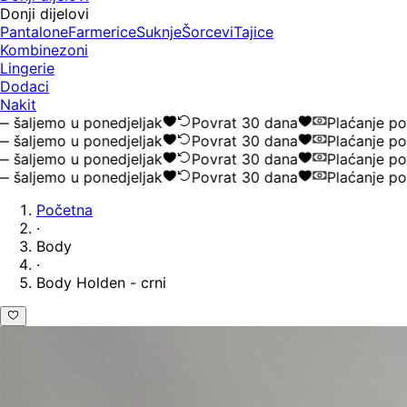
Donji dijelovi
Pantalone
Farmerice
Suknje
Šorcevi
Tajice
Kombinezoni
Lingerie
Dodaci
Nakit
ljemo u ponedjeljak
Povrat 30 dana
Plaćanje pouz
ljemo u ponedjeljak
Povrat 30 dana
Plaćanje pouz
ljemo u ponedjeljak
Povrat 30 dana
Plaćanje pouz
ljemo u ponedjeljak
Povrat 30 dana
Plaćanje pouz
Početna
·
Body
·
Body Holden - crni