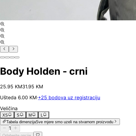
Body Holden - crni
25
.
95
KM
31.95
KM
Ušteda
6.00
KM
·
+
25
bodova uz registraciju
Veličina
XS
S
M
L
Tabela dimenzija
Sve mjere smo uzeli na stvarnom proizvodu
1
Odaberite opcije