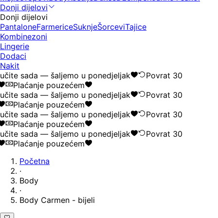
Donji dijelovi
Donji dijelovi
Pantalone
Farmerice
Suknje
Šorcevi
Tajice
Kombinezoni
Lingerie
Dodaci
Nakit
čite sada — šaljemo u ponedjeljak
Povrat 30
Plaćanje pouzećem
čite sada — šaljemo u ponedjeljak
Povrat 30
Plaćanje pouzećem
čite sada — šaljemo u ponedjeljak
Povrat 30
Plaćanje pouzećem
čite sada — šaljemo u ponedjeljak
Povrat 30
Plaćanje pouzećem
Početna
·
Body
·
Body Carmen - bijeli