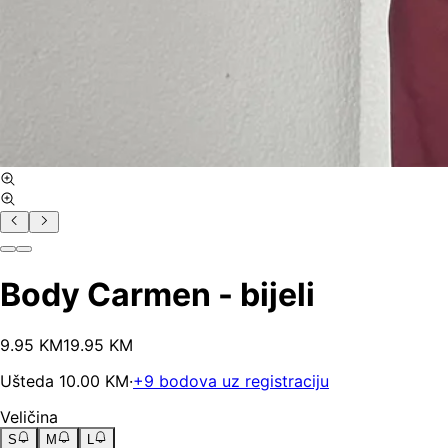
Body Carmen - bijeli
9
.
95
KM
19.95
KM
Ušteda
10.00
KM
·
+
9
bodova uz registraciju
Veličina
S
M
L