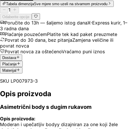
Tabela dimenzija
Sve mjere smo uzeli na stvarnom proizvodu
1
Odaberite opcije
Poručite do 13h — šaljemo istog dana
X-Express kurir, 1–
3 radna dana
Plaćanje pouzećem
Platite tek kad paket preuzmete
Povrat do 30 dana, bez pitanja
Zamjena veličine ili
povrat novca
Povrat novca za oštećeno
Vraćamo puni iznos
Dostava
Plaćanje
Materijal
SKU
LP007973-3
Opis proizvoda
Asimetrični body s dugim rukavom
Opis proizvoda:
Moderan i upečatljiv bodyy dizajniran za one koji žele