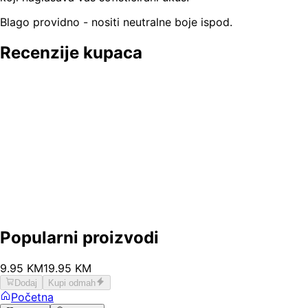
Blago providno - nositi neutralne boje ispod.
Recenzije kupaca
Popularni proizvodi
9
.
95
KM
19.95
KM
Dodaj
Kupi odmah
Početna