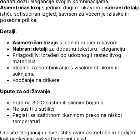
dodati dozu elegancije svojim kombinacijama.
Asimetričan kroj
s jednim dugim rukavom i
nabrani detalji
ističu sofisticiran izgled, savršen za večernje izlaske ili
posebne prilike.
Detalji:
Asimetričan dizajn
s jednim dugim rukavom
Nabrani detalji
za dodatnu teksturu i eleganciju
Prilagodljiv, izrađen od udobnog i rastezljivog
materijala
Idealno za kombiniranje s visokim strukom ili
suknjama
Kopčanje na drikere
Upute za održavanje:
Prati na 30°C s istim ili sličnim bojama
Ne sušiti u sušilici
Peglati sa zaštitnom tkaninom preko na niskoj
temperaturi
Unesite eleganciju u svoj stil s ovim asimetričnim bodijem
koji naglašava vaš sofisticirani ukus!