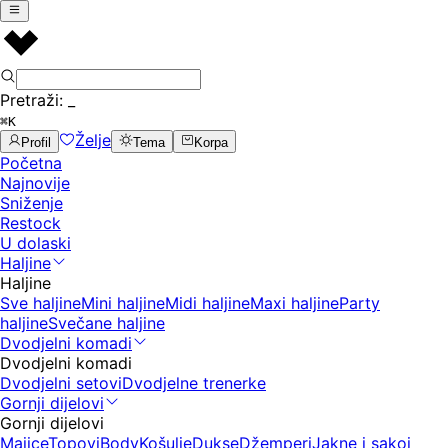
Pretraži:
_
⌘K
Želje
Profil
Tema
Korpa
Početna
Najnovije
Sniženje
Restock
U dolaski
Haljine
Haljine
Sve haljine
Mini haljine
Midi haljine
Maxi haljine
Party
haljine
Svečane haljine
Dvodjelni komadi
Dvodjelni komadi
Dvodjelni setovi
Dvodjelne trenerke
Gornji dijelovi
Gornji dijelovi
Majice
Topovi
Body
Košulje
Dukse
Džemperi
Jakne i sakoi