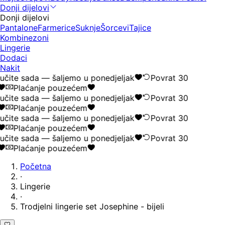
Donji dijelovi
Donji dijelovi
Pantalone
Farmerice
Suknje
Šorcevi
Tajice
Kombinezoni
Lingerie
Dodaci
Nakit
čite sada — šaljemo u ponedjeljak
Povrat 30
Plaćanje pouzećem
čite sada — šaljemo u ponedjeljak
Povrat 30
Plaćanje pouzećem
čite sada — šaljemo u ponedjeljak
Povrat 30
Plaćanje pouzećem
čite sada — šaljemo u ponedjeljak
Povrat 30
Plaćanje pouzećem
Početna
·
Lingerie
·
Trodjelni lingerie set Josephine - bijeli