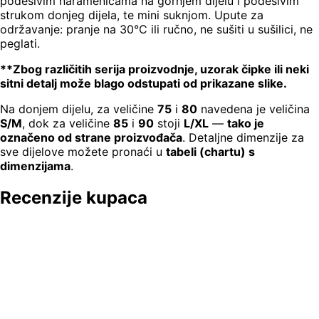
podesivim naramenicama na gornjem dijelu i podesivim
strukom donjeg dijela, te mini suknjom. Upute za
održavanje: pranje na 30°C ili ručno, ne sušiti u sušilici, ne
peglati.
**Zbog različitih serija proizvodnje, uzorak čipke ili neki
sitni detalj može blago odstupati od prikazane slike.
Na donjem dijelu, za veličine
75
i
80
navedena je veličina
S/M
, dok za veličine
85
i
90
stoji
L/XL
—
tako je
označeno od strane proizvođača
. Detaljne dimenzije za
sve dijelove možete pronaći u
tabeli (chartu) s
dimenzijama
.
Recenzije kupaca