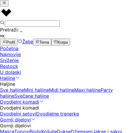
Pretraži:
_
⌘K
Želje
Profil
Tema
Korpa
Početna
Najnovije
Sniženje
Restock
U dolaski
Haljine
Haljine
Sve haljine
Mini haljine
Midi haljine
Maxi haljine
Party
haljine
Svečane haljine
Dvodjelni komadi
Dvodjelni komadi
Dvodjelni setovi
Dvodjelne trenerke
Gornji dijelovi
Gornji dijelovi
Majice
Topovi
Body
Košulje
Dukse
Džemperi
Jakne i sakoi