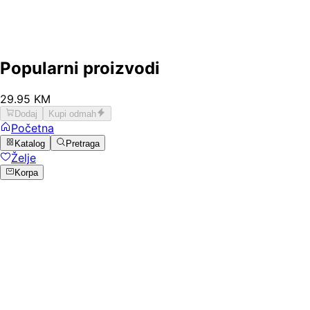
Popularni proizvodi
29
.
95
KM
Dodaj
Kupi odmah
Početna
Katalog
Pretraga
Želje
Korpa