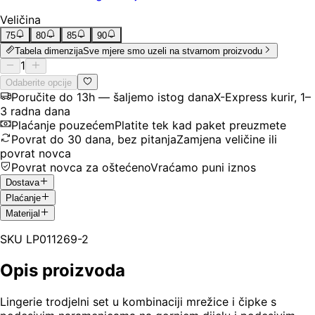
Veličina
75
80
85
90
Tabela dimenzija
Sve mjere smo uzeli na stvarnom proizvodu
1
Odaberite opcije
Poručite do 13h — šaljemo istog dana
X-Express kurir, 1–
3 radna dana
Plaćanje pouzećem
Platite tek kad paket preuzmete
Povrat do 30 dana, bez pitanja
Zamjena veličine ili
povrat novca
Povrat novca za oštećeno
Vraćamo puni iznos
Dostava
Plaćanje
Materijal
SKU
LP011269-2
Opis proizvoda
Lingerie trodjelni set u kombinaciji mrežice i čipke s