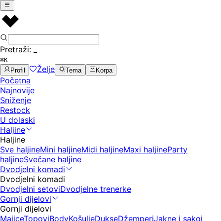
Pretraži:
_
⌘K
Želje
Profil
Tema
Korpa
Početna
Najnovije
Sniženje
Restock
U dolaski
Haljine
Haljine
Sve haljine
Mini haljine
Midi haljine
Maxi haljine
Party
haljine
Svečane haljine
Dvodjelni komadi
Dvodjelni komadi
Dvodjelni setovi
Dvodjelne trenerke
Gornji dijelovi
Gornji dijelovi
Majice
Topovi
Body
Košulje
Dukse
Džemperi
Jakne i sakoi