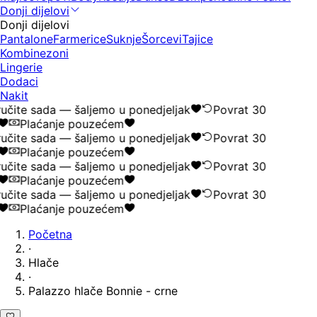
Donji dijelovi
Donji dijelovi
Pantalone
Farmerice
Suknje
Šorcevi
Tajice
Kombinezoni
Lingerie
Dodaci
Nakit
čite sada — šaljemo u ponedjeljak
Povrat 30
Plaćanje pouzećem
čite sada — šaljemo u ponedjeljak
Povrat 30
Plaćanje pouzećem
čite sada — šaljemo u ponedjeljak
Povrat 30
Plaćanje pouzećem
čite sada — šaljemo u ponedjeljak
Povrat 30
Plaćanje pouzećem
Početna
·
Hlače
·
Palazzo hlače Bonnie - crne