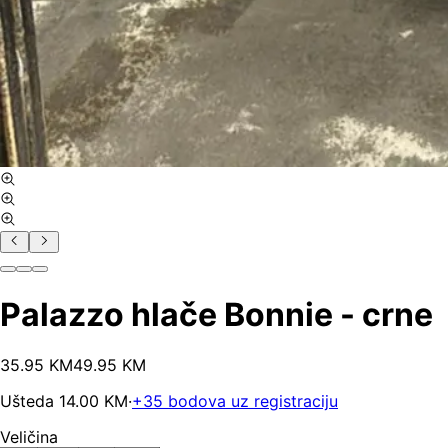
Palazzo hlače Bonnie - crne
35
.
95
KM
49.95
KM
Ušteda
14.00
KM
·
+
35
bodova uz registraciju
Veličina