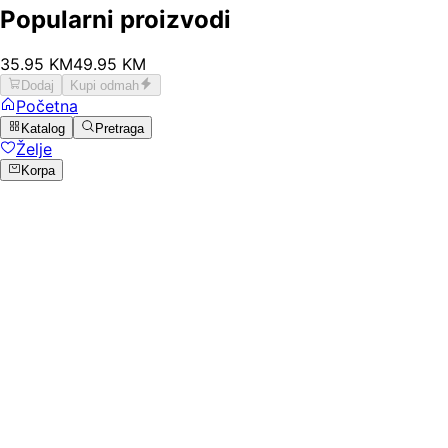
Popularni proizvodi
35
.
95
KM
49.95
KM
Dodaj
Kupi odmah
Početna
Katalog
Pretraga
Želje
Korpa