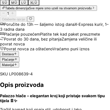
S
M
L
XL
Tabela dimenzija
Sve mjere smo uzeli na stvarnom proizvodu
1
Odaberite opcije
Poručite do 13h — šaljemo istog dana
X-Express kurir, 1–
3 radna dana
Plaćanje pouzećem
Platite tek kad paket preuzmete
Povrat do 30 dana, bez pitanja
Zamjena veličine ili
povrat novca
Povrat novca za oštećeno
Vraćamo puni iznos
Dostava
Plaćanje
Materijal
SKU
LP008639-4
Opis proizvoda
Palazzo hlače – elegantan kroj koji pristaje svakom tipu
tijela 👖✨
Tražiš komad koji spaja stil, udobnost i lako