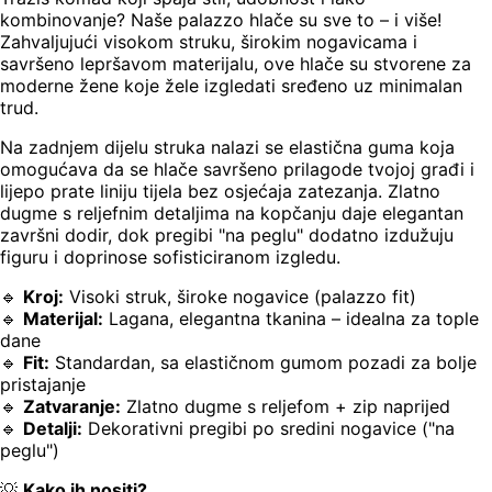
kombinovanje? Naše palazzo hlače su sve to – i više!
Zahvaljujući visokom struku, širokim nogavicama i
savršeno lepršavom materijalu, ove hlače su stvorene za
moderne žene koje žele izgledati sređeno uz minimalan
trud.
Na zadnjem dijelu struka nalazi se elastična guma koja
omogućava da se hlače savršeno prilagode tvojoj građi i
lijepo prate liniju tijela bez osjećaja zatezanja. Zlatno
dugme s reljefnim detaljima na kopčanju daje elegantan
završni dodir, dok pregibi "na peglu" dodatno izdužuju
figuru i doprinose sofisticiranom izgledu.
🔹
Kroj:
Visoki struk, široke nogavice (palazzo fit)
🔹
Materijal:
Lagana, elegantna tkanina – idealna za tople
dane
🔹
Fit:
Standardan, sa elastičnom gumom pozadi za bolje
pristajanje
🔹
Zatvaranje:
Zlatno dugme s reljefom + zip naprijed
🔹
Detalji:
Dekorativni pregibi po sredini nogavice ("na
peglu")
💡
Kako ih nositi?