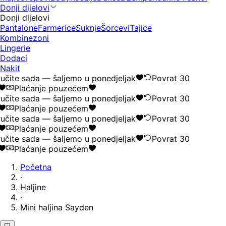
Donji dijelovi
Donji dijelovi
Pantalone
Farmerice
Suknje
Šorcevi
Tajice
Kombinezoni
Lingerie
Dodaci
Nakit
čite sada — šaljemo u ponedjeljak
Povrat 30
Plaćanje pouzećem
čite sada — šaljemo u ponedjeljak
Povrat 30
Plaćanje pouzećem
čite sada — šaljemo u ponedjeljak
Povrat 30
Plaćanje pouzećem
čite sada — šaljemo u ponedjeljak
Povrat 30
Plaćanje pouzećem
Početna
·
Haljine
·
Mini haljina Sayden