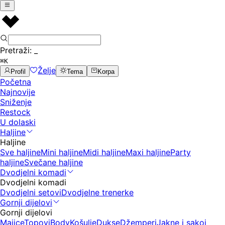
Pretraži:
_
⌘K
Želje
Profil
Tema
Korpa
Početna
Najnovije
Sniženje
Restock
U dolaski
Haljine
Haljine
Sve haljine
Mini haljine
Midi haljine
Maxi haljine
Party
haljine
Svečane haljine
Dvodjelni komadi
Dvodjelni komadi
Dvodjelni setovi
Dvodjelne trenerke
Gornji dijelovi
Gornji dijelovi
Majice
Topovi
Body
Košulje
Dukse
Džemperi
Jakne i sakoi