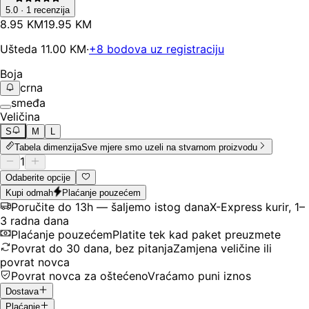
5.0
·
1
recenzija
8
.
95
KM
19.95
KM
Ušteda
11.00
KM
·
+
8
bodova uz registraciju
Boja
crna
smeđa
Veličina
S
M
L
Tabela dimenzija
Sve mjere smo uzeli na stvarnom proizvodu
1
Odaberite opcije
Kupi odmah
Plaćanje pouzećem
Poručite do 13h — šaljemo istog dana
X-Express kurir, 1–
3 radna dana
Plaćanje pouzećem
Platite tek kad paket preuzmete
Povrat do 30 dana, bez pitanja
Zamjena veličine ili
povrat novca
Povrat novca za oštećeno
Vraćamo puni iznos
Dostava
Plaćanje