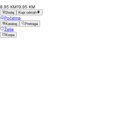
8
.
95
KM
19.95
KM
Dodaj
Kupi odmah
Početna
Katalog
Pretraga
Želje
Korpa