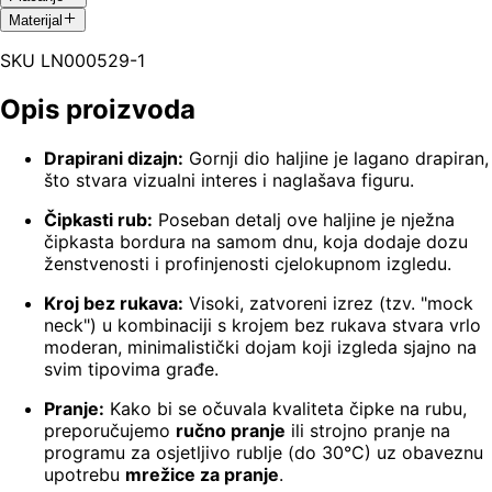
Materijal
SKU
LN000529-1
Opis proizvoda
Drapirani dizajn:
Gornji dio haljine je lagano drapiran,
što stvara vizualni interes i naglašava figuru.
Čipkasti rub:
Poseban detalj ove haljine je nježna
čipkasta bordura na samom dnu, koja dodaje dozu
ženstvenosti i profinjenosti cjelokupnom izgledu.
Kroj bez rukava:
Visoki, zatvoreni izrez (tzv. "mock
neck") u kombinaciji s krojem bez rukava stvara vrlo
moderan, minimalistički dojam koji izgleda sjajno na
svim tipovima građe.
Pranje:
Kako bi se očuvala kvaliteta čipke na rubu,
preporučujemo
ručno pranje
ili strojno pranje na
programu za osjetljivo rublje (do 30°C) uz obaveznu
upotrebu
mrežice za pranje
.