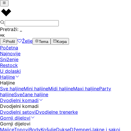
Pretraži:
_
⌘K
Želje
Profil
Tema
Korpa
Početna
Najnovije
Sniženje
Restock
U dolaski
Haljine
Haljine
Sve haljine
Mini haljine
Midi haljine
Maxi haljine
Party
haljine
Svečane haljine
Dvodjelni komadi
Dvodjelni komadi
Dvodjelni setovi
Dvodjelne trenerke
Gornji dijelovi
Gornji dijelovi
Majice
Topovi
Body
Košulje
Dukse
Džemperi
Jakne i sakoi