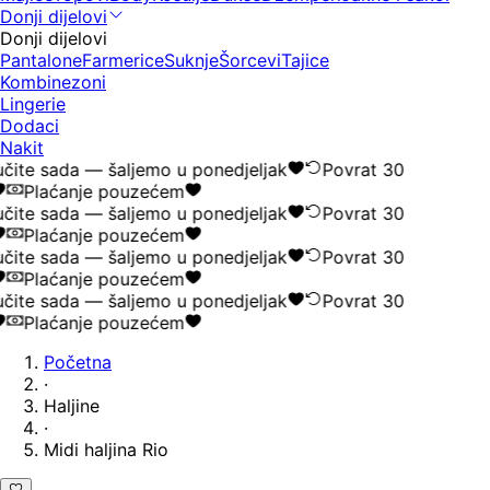
Donji dijelovi
Donji dijelovi
Pantalone
Farmerice
Suknje
Šorcevi
Tajice
Kombinezoni
Lingerie
Dodaci
Nakit
ite sada — šaljemo u ponedjeljak
Povrat 30
Plaćanje pouzećem
ite sada — šaljemo u ponedjeljak
Povrat 30
Plaćanje pouzećem
ite sada — šaljemo u ponedjeljak
Povrat 30
Plaćanje pouzećem
ite sada — šaljemo u ponedjeljak
Povrat 30
Plaćanje pouzećem
Početna
·
Haljine
·
Midi haljina Rio