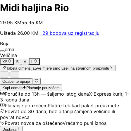
Midi haljina Rio
29
.
95
KM
55.95
KM
Ušteda
26.00
KM
·
+
29
bodova uz registraciju
Boja
crna
Veličina
XS
S
M
L
Tabela dimenzija
Sve mjere smo uzeli na stvarnom proizvodu
1
Odaberite opcije
Kupi odmah
Plaćanje pouzećem
Poručite do 13h — šaljemo istog dana
X-Express kurir, 1–
3 radna dana
Plaćanje pouzećem
Platite tek kad paket preuzmete
Povrat do 30 dana, bez pitanja
Zamjena veličine ili
povrat novca
Povrat novca za oštećeno
Vraćamo puni iznos
Dostava