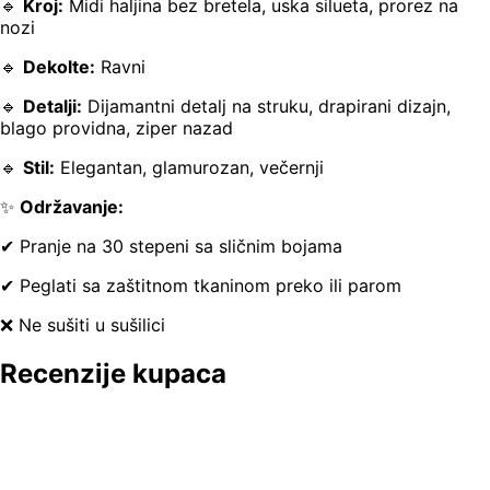
🔹
Kroj:
Midi haljina bez bretela, uska silueta, prorez na
nozi
🔹
Dekolte:
Ravni
🔹
Detalji:
Dijamantni detalj na struku, drapirani dizajn,
blago providna, ziper nazad
🔹
Stil:
Elegantan, glamurozan, večernji
✨
Održavanje:
✔ Pranje na 30 stepeni sa sličnim bojama
✔ Peglati sa zaštitnom tkaninom preko ili parom
❌ Ne sušiti u sušilici
Recenzije kupaca