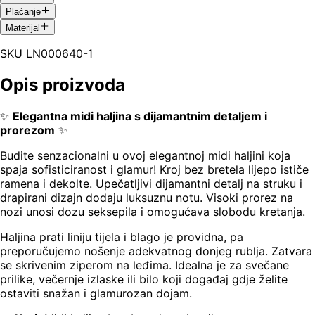
Plaćanje
Materijal
SKU
LN000640-1
Opis proizvoda
✨
Elegantna midi haljina s dijamantnim detaljem i
prorezom
✨
Budite senzacionalni u ovoj elegantnoj midi haljini koja
spaja sofisticiranost i glamur! Kroj bez bretela lijepo ističe
ramena i dekolte. Upečatljivi dijamantni detalj na struku i
drapirani dizajn dodaju luksuznu notu. Visoki prorez na
nozi unosi dozu seksepila i omogućava slobodu kretanja.
Haljina prati liniju tijela i blago je providna, pa
preporučujemo nošenje adekvatnog donjeg rublja. Zatvara
se skrivenim ziperom na leđima. Idealna je za svečane
prilike, večernje izlaske ili bilo koji događaj gdje želite
ostaviti snažan i glamurozan dojam.