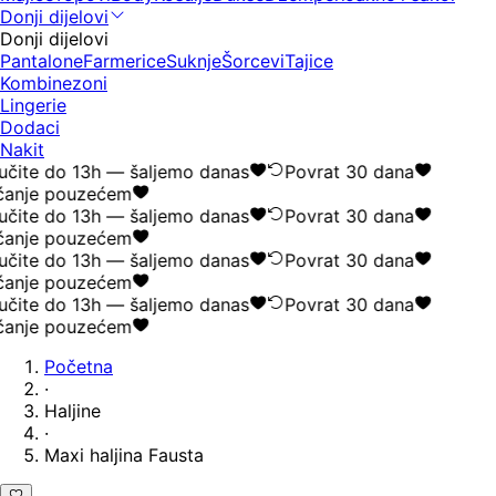
Donji dijelovi
Donji dijelovi
Pantalone
Farmerice
Suknje
Šorcevi
Tajice
Kombinezoni
Lingerie
Dodaci
Nakit
čite do 13h — šaljemo danas
Povrat 30 dana
anje pouzećem
čite do 13h — šaljemo danas
Povrat 30 dana
anje pouzećem
čite do 13h — šaljemo danas
Povrat 30 dana
anje pouzećem
čite do 13h — šaljemo danas
Povrat 30 dana
anje pouzećem
Početna
·
Haljine
·
Maxi haljina Fausta