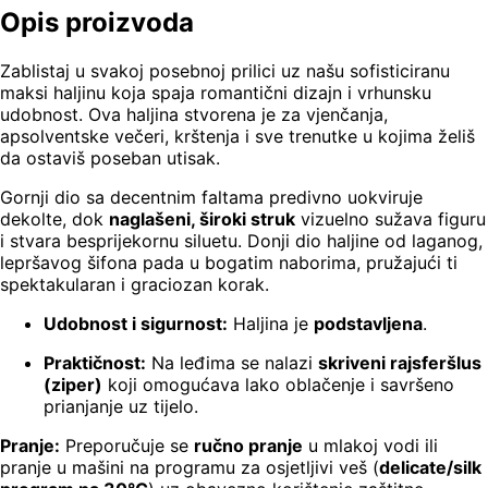
Opis proizvoda
Zablistaj u svakoj posebnoj prilici uz našu sofisticiranu
maksi haljinu koja spaja romantični dizajn i vrhunsku
udobnost. Ova haljina stvorena je za vjenčanja,
apsolventske večeri, krštenja i sve trenutke u kojima želiš
da ostaviš poseban utisak.
Gornji dio sa decentnim faltama predivno uokviruje
dekolte, dok
naglašeni, široki struk
vizuelno sužava figuru
i stvara besprijekornu siluetu. Donji dio haljine od laganog,
lepršavog šifona pada u bogatim naborima, pružajući ti
spektakularan i graciozan korak.
Udobnost i sigurnost:
Haljina je
podstavljena
.
Praktičnost:
Na leđima se nalazi
skriveni rajsferšlus
(ziper)
koji omogućava lako oblačenje i savršeno
prianjanje uz tijelo.
Pranje:
Preporučuje se
ručno pranje
u mlakoj vodi ili
pranje u mašini na programu za osjetljivi veš (
delicate/silk