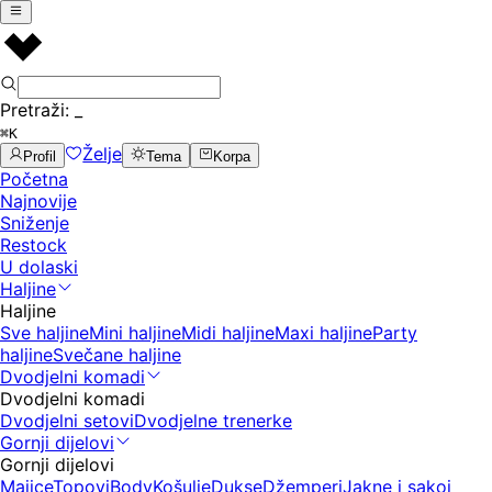
Pretraži:
_
⌘K
Želje
Profil
Tema
Korpa
Početna
Najnovije
Sniženje
Restock
U dolaski
Haljine
Haljine
Sve haljine
Mini haljine
Midi haljine
Maxi haljine
Party
haljine
Svečane haljine
Dvodjelni komadi
Dvodjelni komadi
Dvodjelni setovi
Dvodjelne trenerke
Gornji dijelovi
Gornji dijelovi
Majice
Topovi
Body
Košulje
Dukse
Džemperi
Jakne i sakoi