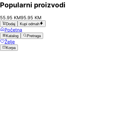
Popularni proizvodi
55
.
95
KM
95.95
KM
Dodaj
Kupi odmah
Početna
Katalog
Pretraga
Želje
Korpa