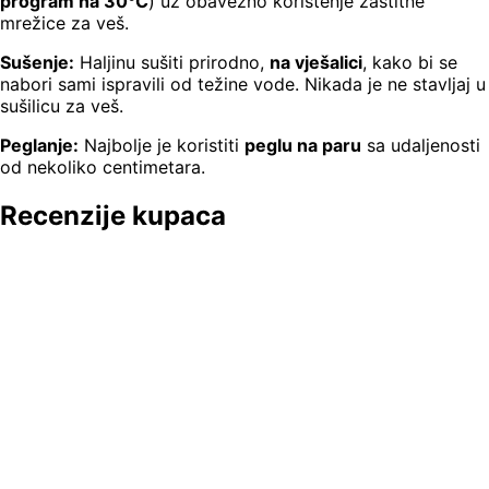
program na 30°C
) uz obavezno korištenje zaštitne
mrežice za veš.
Sušenje:
Haljinu sušiti prirodno,
na vješalici
, kako bi se
nabori sami ispravili od težine vode. Nikada je ne stavljaj u
sušilicu za veš.
Peglanje:
Najbolje je koristiti
peglu na paru
sa udaljenosti
od nekoliko centimetara.
Recenzije kupaca