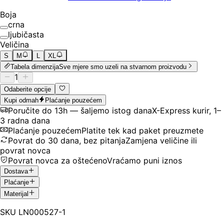
Boja
crna
ljubičasta
Veličina
S
M
L
XL
Tabela dimenzija
Sve mjere smo uzeli na stvarnom proizvodu
1
Odaberite opcije
Kupi odmah
Plaćanje pouzećem
Poručite do 13h — šaljemo istog dana
X-Express kurir, 1–
3 radna dana
Plaćanje pouzećem
Platite tek kad paket preuzmete
Povrat do 30 dana, bez pitanja
Zamjena veličine ili
povrat novca
Povrat novca za oštećeno
Vraćamo puni iznos
Dostava
Plaćanje
Materijal
SKU
LN000527-1