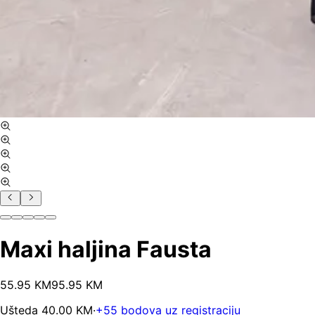
Maxi haljina Fausta
55
.
95
KM
95.95
KM
Ušteda
40.00
KM
·
+
55
bodova uz registraciju