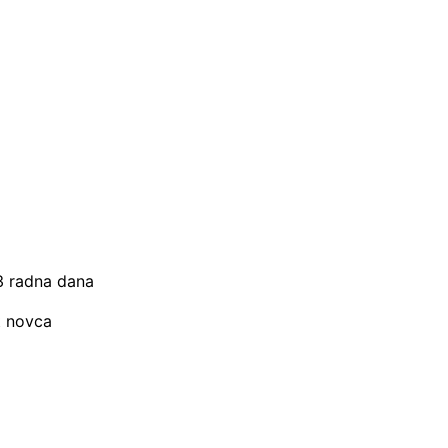
–3 radna dana
t novca