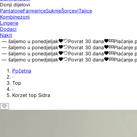
Donji dijelovi
Pantalone
Farmerice
Suknje
Šorcevi
Tajice
Kombinezoni
Lingerie
Dodaci
Nakit
 šaljemo u ponedjeljak
Povrat 30 dana
Plaćanje po
 šaljemo u ponedjeljak
Povrat 30 dana
Plaćanje po
 šaljemo u ponedjeljak
Povrat 30 dana
Plaćanje po
 šaljemo u ponedjeljak
Povrat 30 dana
Plaćanje po
Početna
·
Top
·
Korzet top Sidra