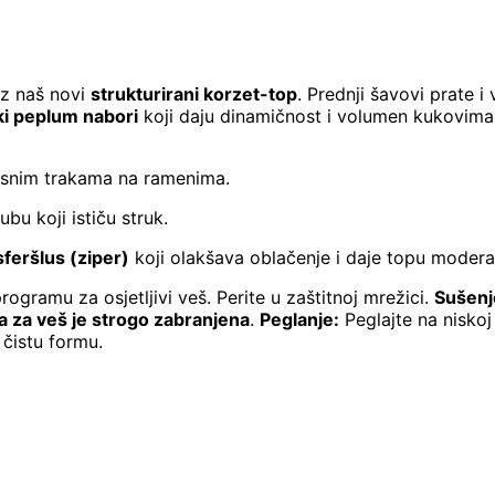
uz naš novi
strukturirani korzet-top
. Prednji šavovi prate i
ski peplum nabori
koji daju dinamičnost i volumen kukovima
rasnim trakama na ramenima.
u koji ističu struk.
sferšlus (ziper)
koji olakšava oblačenje i daje topu modera
rogramu za osjetljivi veš. Perite u zaštitnoj mrežici.
Sušenj
ca za veš je strogo zabranjena
.
Peglanje:
Peglajte na niskoj
 čistu formu.