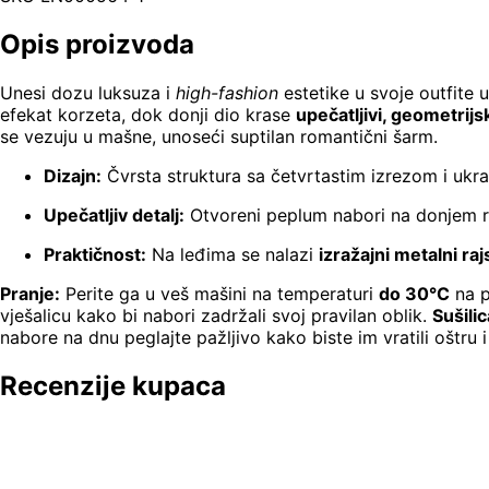
Opis proizvoda
Unesi dozu luksuza i
high-fashion
estetike u svoje outfite 
efekat korzeta, dok donji dio krase
upečatljivi, geometrij
se vezuju u mašne, unoseći suptilan romantični šarm.
Dizajn:
Čvrsta struktura sa četvrtastim izrezom i uk
Upečatljiv detalj:
Otvoreni peplum nabori na donjem rub
Praktičnost:
Na leđima se nalazi
izražajni metalni raj
Pranje:
Perite ga u veš mašini na temperaturi
do 30°C
na p
vješalicu kako bi nabori zadržali svoj pravilan oblik.
Sušili
nabore na dnu peglajte pažljivo kako biste im vratili oštru i
Recenzije kupaca