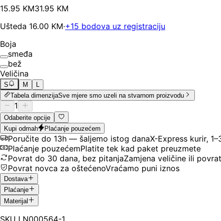
15
.
95
KM
31.95
KM
Ušteda
16.00
KM
·
+
15
bodova uz registraciju
Boja
smeđa
bež
Veličina
S
M
L
Tabela dimenzija
Sve mjere smo uzeli na stvarnom proizvodu
1
Odaberite opcije
Kupi odmah
Plaćanje pouzećem
Poručite do 13h — šaljemo istog dana
X-Express kurir, 1
Plaćanje pouzećem
Platite tek kad paket preuzmete
Povrat do 30 dana, bez pitanja
Zamjena veličine ili povra
Povrat novca za oštećeno
Vraćamo puni iznos
Dostava
Plaćanje
Materijal
SKU
LN000564-1