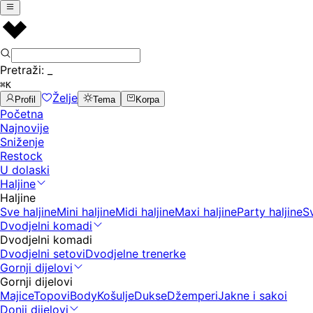
Pretraži:
_
⌘K
Želje
Profil
Tema
Korpa
Početna
Najnovije
Sniženje
Restock
U dolaski
Haljine
Haljine
Sve haljine
Mini haljine
Midi haljine
Maxi haljine
Party haljine
S
Dvodjelni komadi
Dvodjelni komadi
Dvodjelni setovi
Dvodjelne trenerke
Gornji dijelovi
Gornji dijelovi
Majice
Topovi
Body
Košulje
Dukse
Džemperi
Jakne i sakoi
Donji dijelovi