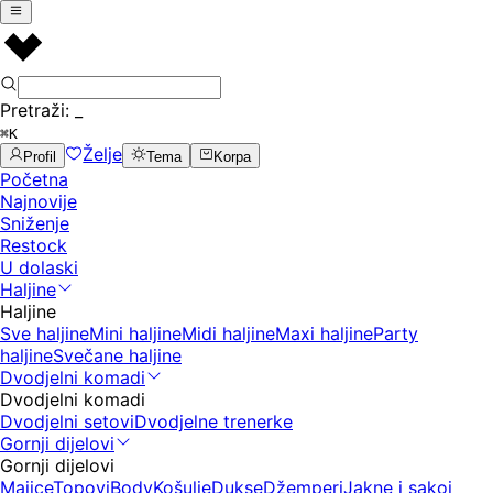
Pretraži:
_
⌘K
Želje
Profil
Tema
Korpa
Početna
Najnovije
Sniženje
Restock
U dolaski
Haljine
Haljine
Sve haljine
Mini haljine
Midi haljine
Maxi haljine
Party
haljine
Svečane haljine
Dvodjelni komadi
Dvodjelni komadi
Dvodjelni setovi
Dvodjelne trenerke
Gornji dijelovi
Gornji dijelovi
Majice
Topovi
Body
Košulje
Dukse
Džemperi
Jakne i sakoi