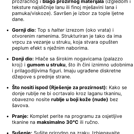
prozračnog i
blago prozirnog materijala
(izgledom i
teksture najsličnije lanu ili finoj mješavini lana i
pamuka/viskoze). Savršen je izbor za tople ljetne
dane.
Gornji dio:
Top s
halter
izrezom (oko vrata) i
otvorenim ramenima. Strukturiran je tako da ima
vrpcu za vezanje u struku, koja stvara opušten
peplum efekt s nježnim naborima.
Donji dio:
Hlače sa širokim nogavicama (palazzo
kroj) i
gumom u struku
, što ih čini iznimno udobnima
i prilagodljivima figuri. Imaju ugrađene diskretne
džepove s prednje strane.
Što nositi ispod (Rješenje za prozirnost):
Kako se
donje rublje ne bi ocrtavalo kroz laganu tkaninu,
obavezno nosite
rublje u boji kože (nude)
bez
šavova.
Pranje:
Komplet perite na programu za osjetljive
tkanine na
maksimalno 30°C
ili ručno.
Sušenje:
Sušite prirodno na zraku. Izbjegavajte