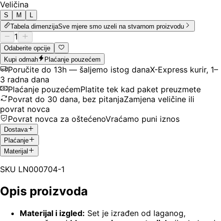
Veličina
S
M
L
Tabela dimenzija
Sve mjere smo uzeli na stvarnom proizvodu
1
Odaberite opcije
Kupi odmah
Plaćanje pouzećem
Poručite do 13h — šaljemo istog dana
X-Express kurir, 1–
3 radna dana
Plaćanje pouzećem
Platite tek kad paket preuzmete
Povrat do 30 dana, bez pitanja
Zamjena veličine ili
povrat novca
Povrat novca za oštećeno
Vraćamo puni iznos
Dostava
Plaćanje
Materijal
SKU
LN000704-1
Opis proizvoda
Materijal i izgled:
Set je izrađen od laganog,