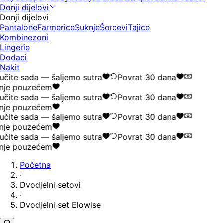
Donji dijelovi
Donji dijelovi
Pantalone
Farmerice
Suknje
Šorcevi
Tajice
Kombinezoni
Lingerie
Dodaci
Nakit
čite sada — šaljemo sutra
Povrat 30 dana
nje pouzećem
čite sada — šaljemo sutra
Povrat 30 dana
nje pouzećem
čite sada — šaljemo sutra
Povrat 30 dana
nje pouzećem
čite sada — šaljemo sutra
Povrat 30 dana
nje pouzećem
Početna
·
Dvodjelni setovi
·
Dvodjelni set Elowise