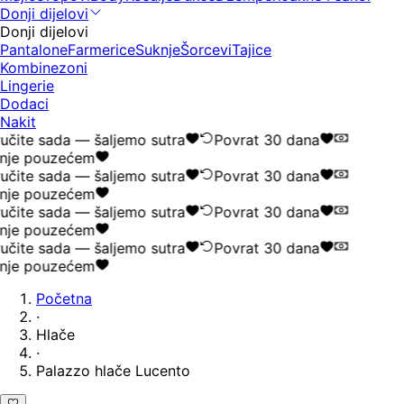
Donji dijelovi
Donji dijelovi
Pantalone
Farmerice
Suknje
Šorcevi
Tajice
Kombinezoni
Lingerie
Dodaci
Nakit
čite sada — šaljemo sutra
Povrat 30 dana
nje pouzećem
čite sada — šaljemo sutra
Povrat 30 dana
nje pouzećem
čite sada — šaljemo sutra
Povrat 30 dana
nje pouzećem
čite sada — šaljemo sutra
Povrat 30 dana
nje pouzećem
Početna
·
Hlače
·
Palazzo hlače Lucento