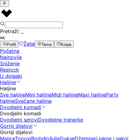
Pretraži:
_
⌘K
Želje
Profil
Tema
Korpa
Početna
Najnovije
Sniženje
Restock
U dolaski
Haljine
Haljine
Sve haljine
Mini haljine
Midi haljine
Maxi haljine
Party
haljine
Svečane haljine
Dvodjelni komadi
Dvodjelni komadi
Dvodjelni setovi
Dvodjelne trenerke
Gornji dijelovi
Gornji dijelovi
Majice
Topovi
Body
Košulje
Dukse
Džemperi
Jakne i sakoi