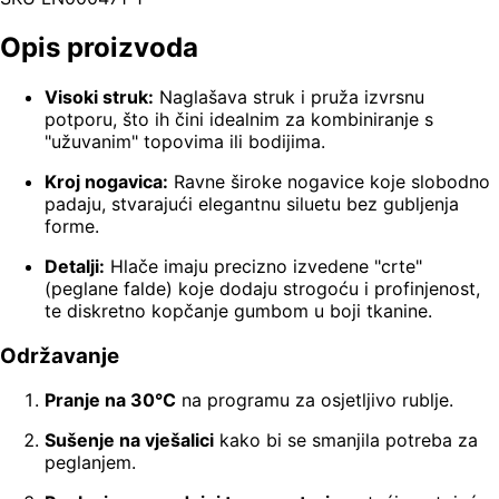
Opis proizvoda
Visoki struk:
Naglašava struk i pruža izvrsnu
potporu, što ih čini idealnim za kombiniranje s
"užuvanim" topovima ili bodijima.
Kroj nogavica:
Ravne široke nogavice koje slobodno
padaju, stvarajući elegantnu siluetu bez gubljenja
forme.
Detalji:
Hlače imaju precizno izvedene "crte"
(peglane falde) koje dodaju strogoću i profinjenost,
te diskretno kopčanje gumbom u boji tkanine.
Održavanje
Pranje na 30°C
na programu za osjetljivo rublje.
Sušenje na vješalici
kako bi se smanjila potreba za
peglanjem.