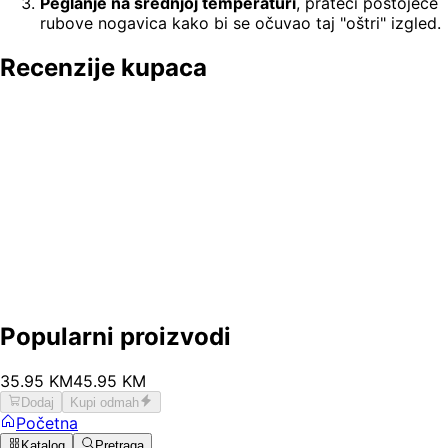
Peglanje na srednjoj temperaturi
, prateći postojeće
rubove nogavica kako bi se očuvao taj "oštri" izgled.
Recenzije kupaca
Popularni proizvodi
35
.
95
KM
45.95
KM
Dodaj
Kupi odmah
Početna
Katalog
Pretraga