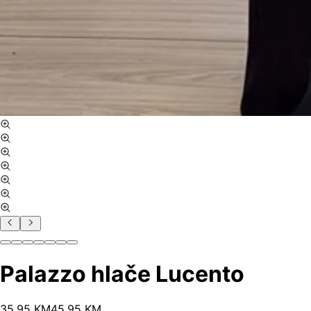
Palazzo hlače Lucento
35
.
95
KM
45.95
KM