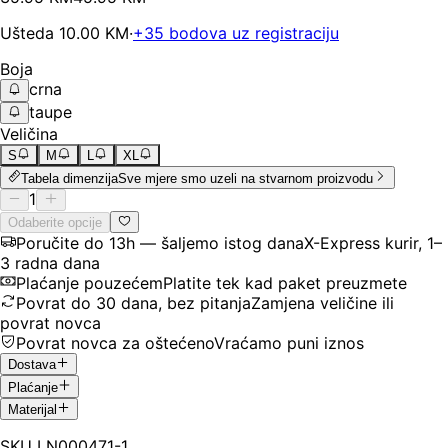
Ušteda
10.00
KM
·
+
35
bodova uz registraciju
Boja
crna
taupe
Veličina
S
M
L
XL
Tabela dimenzija
Sve mjere smo uzeli na stvarnom proizvodu
1
Odaberite opcije
Poručite do 13h — šaljemo istog dana
X-Express kurir, 1–
3 radna dana
Plaćanje pouzećem
Platite tek kad paket preuzmete
Povrat do 30 dana, bez pitanja
Zamjena veličine ili
povrat novca
Povrat novca za oštećeno
Vraćamo puni iznos
Dostava
Plaćanje
Materijal
SKU
LN000471-1