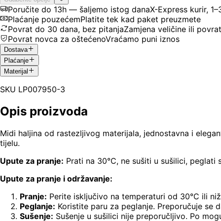
Poručite do 13h — šaljemo istog dana
X-Express kurir, 1
Plaćanje pouzećem
Platite tek kad paket preuzmete
Povrat do 30 dana, bez pitanja
Zamjena veličine ili povra
Povrat novca za oštećeno
Vraćamo puni iznos
Dostava
Plaćanje
Materijal
SKU
LP007950-3
Opis proizvoda
Midi haljina od rastezljivog materijala, jednostavna i elega
tijelu.
Upute za pranje:
Prati na 30°C, ne sušiti u sušilici, peglati 
Upute za pranje i održavanje:
Pranje:
Perite isključivo na temperaturi od 30°C ili ni
Peglanje:
Koristite paru za peglanje. Preporučuje se d
Sušenje:
Sušenje u sušilici nije preporučljivo. Po mog