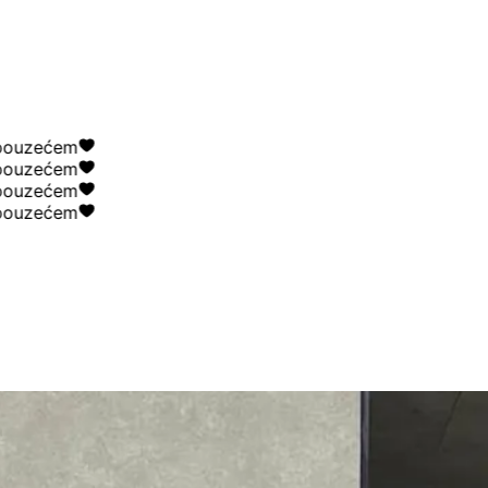
uzećem
uzećem
uzećem
uzećem