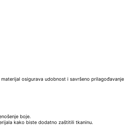
jiv materijal osigurava udobnost i savršeno prilagođavanje
renošenje boje.
ijala kako biste dodatno zaštitili tkaninu.