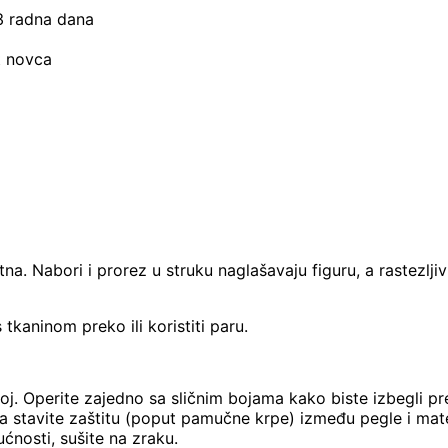
–3 radna dana
t novca
ntna. Nabori i prorez u struku naglašavaju figuru, a rastezl
s tkaninom preko ili koristiti paru.
žoj. Operite zajedno sa sličnim bojama kako biste izbegli p
a stavite zaštitu (poput pamučne krpe) između pegle i mater
ućnosti, sušite na zraku.