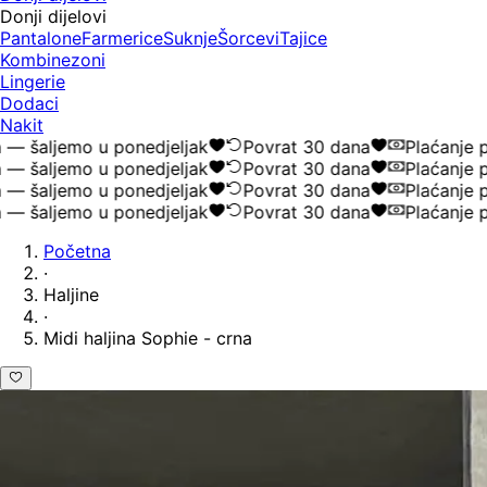
Donji dijelovi
Pantalone
Farmerice
Suknje
Šorcevi
Tajice
Kombinezoni
Lingerie
Dodaci
Nakit
šaljemo u ponedjeljak
Povrat 30 dana
Plaćanje po
šaljemo u ponedjeljak
Povrat 30 dana
Plaćanje po
šaljemo u ponedjeljak
Povrat 30 dana
Plaćanje po
šaljemo u ponedjeljak
Povrat 30 dana
Plaćanje po
Početna
·
Haljine
·
Midi haljina Sophie - crna