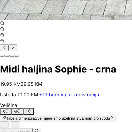
Midi haljina Sophie - crna
19
.
95
KM
29.95
KM
Ušteda
10.00
KM
·
+
19
bodova uz registraciju
Veličina
S
M
L
Tabela dimenzija
Sve mjere smo uzeli na stvarnom proizvodu
1
Odaberite opcije