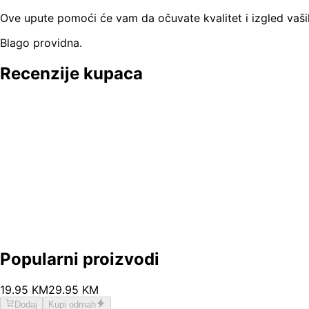
Ove upute pomoći će vam da očuvate kvalitet i izgled vaši
Blago providna.
Recenzije kupaca
Popularni proizvodi
19
.
95
KM
29.95
KM
Dodaj
Kupi odmah