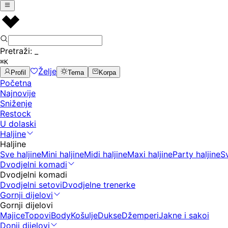
Pretraži:
_
⌘K
Želje
Profil
Tema
Korpa
Početna
Najnovije
Sniženje
Restock
U dolaski
Haljine
Haljine
Sve haljine
Mini haljine
Midi haljine
Maxi haljine
Party haljine
S
Dvodjelni komadi
Dvodjelni komadi
Dvodjelni setovi
Dvodjelne trenerke
Gornji dijelovi
Gornji dijelovi
Majice
Topovi
Body
Košulje
Dukse
Džemperi
Jakne i sakoi
Donji dijelovi