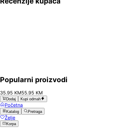
Recenzije kupaca
Popularni proizvodi
35
.
95
KM
55.95
KM
Dodaj
Kupi odmah
Početna
Katalog
Pretraga
Želje
Korpa