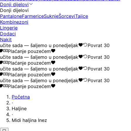
Donji dijelovi
Donji dijelovi
Pantalone
Farmerice
Suknje
Šorcevi
Tajice
Kombinezoni
Lingerie
Dodaci
Nakit
čite sada — šaljemo u ponedjeljak
Povrat 30
Plaćanje pouzećem
čite sada — šaljemo u ponedjeljak
Povrat 30
Plaćanje pouzećem
čite sada — šaljemo u ponedjeljak
Povrat 30
Plaćanje pouzećem
čite sada — šaljemo u ponedjeljak
Povrat 30
Plaćanje pouzećem
Početna
·
Haljine
·
Midi haljina Inez