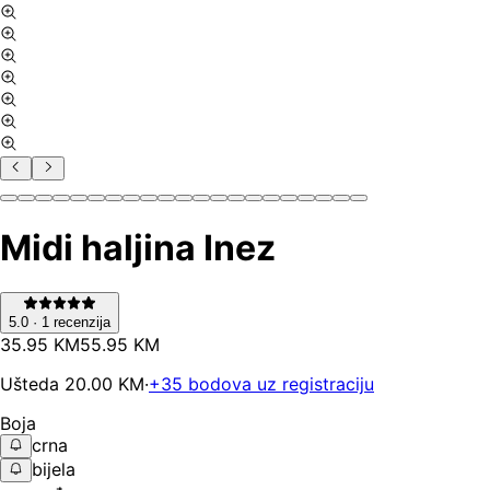
Midi haljina Inez
5.0
·
1
recenzija
35
.
95
KM
55.95
KM
Ušteda
20.00
KM
·
+
35
bodova uz registraciju
Boja
crna
bijela