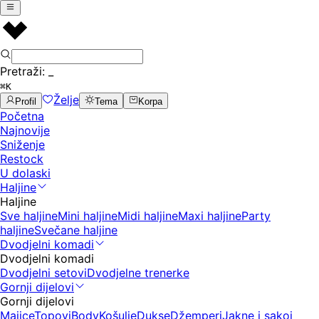
Pretraži:
_
⌘K
Želje
Profil
Tema
Korpa
Početna
Najnovije
Sniženje
Restock
U dolaski
Haljine
Haljine
Sve haljine
Mini haljine
Midi haljine
Maxi haljine
Party
haljine
Svečane haljine
Dvodjelni komadi
Dvodjelni komadi
Dvodjelni setovi
Dvodjelne trenerke
Gornji dijelovi
Gornji dijelovi
Majice
Topovi
Body
Košulje
Dukse
Džemperi
Jakne i sakoi