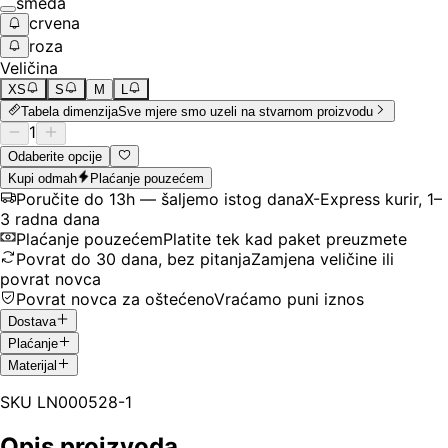
smeđa
crvena
roza
Veličina
XS
S
M
L
Tabela dimenzija
Sve mjere smo uzeli na stvarnom proizvodu
1
Odaberite opcije
Kupi odmah
Plaćanje pouzećem
Poručite do 13h — šaljemo istog dana
X-Express kurir, 1–
3 radna dana
Plaćanje pouzećem
Platite tek kad paket preuzmete
Povrat do 30 dana, bez pitanja
Zamjena veličine ili
povrat novca
Povrat novca za oštećeno
Vraćamo puni iznos
Dostava
Plaćanje
Materijal
SKU
LN000528-1
Opis proizvoda