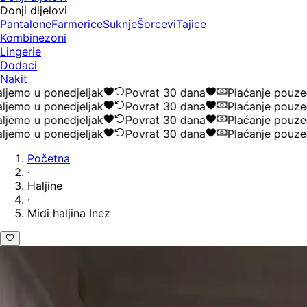
Donji dijelovi
Pantalone
Farmerice
Suknje
Šorcevi
Tajice
Kombinezoni
Lingerie
Dodaci
Nakit
mo u ponedjeljak
Povrat 30 dana
Plaćanje pouzeće
mo u ponedjeljak
Povrat 30 dana
Plaćanje pouzeće
mo u ponedjeljak
Povrat 30 dana
Plaćanje pouzeće
mo u ponedjeljak
Povrat 30 dana
Plaćanje pouzeće
Početna
·
Haljine
·
Midi haljina Inez