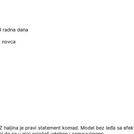
–3 radna dana
t novca
Z haljina je pravi statement komad. Model bez leđa sa efekt
 čini da se u njoj osjećaš udobno i samouvjereno.