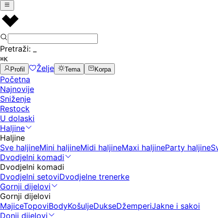
Pretraži:
_
⌘K
Želje
Profil
Tema
Korpa
Početna
Najnovije
Sniženje
Restock
U dolaski
Haljine
Haljine
Sve haljine
Mini haljine
Midi haljine
Maxi haljine
Party haljine
S
Dvodjelni komadi
Dvodjelni komadi
Dvodjelni setovi
Dvodjelne trenerke
Gornji dijelovi
Gornji dijelovi
Majice
Topovi
Body
Košulje
Dukse
Džemperi
Jakne i sakoi
Donji dijelovi