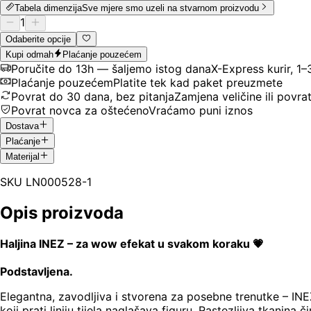
Tabela dimenzija
Sve mjere smo uzeli na stvarnom proizvodu
1
Odaberite opcije
Kupi odmah
Plaćanje pouzećem
Poručite do 13h — šaljemo istog dana
X-Express kurir, 1
Plaćanje pouzećem
Platite tek kad paket preuzmete
Povrat do 30 dana, bez pitanja
Zamjena veličine ili povra
Povrat novca za oštećeno
Vraćamo puni iznos
Dostava
Plaćanje
Materijal
SKU
LN000528-1
Opis proizvoda
Haljina INEZ – za wow efekat u svakom koraku 💗
Podstavljena.
Elegantna, zavodljiva i stvorena za posebne trenutke – INE
koji prati liniju tijela naglašava figuru. Rastezljiva tkanina