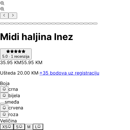
Midi haljina Inez
5.0
·
1
recenzija
35
.
95
KM
55.95
KM
Ušteda
20.00
KM
·
+
35
bodova uz registraciju
Boja
crna
bijela
smeđa
crvena
roza
Veličina
XS
S
M
L