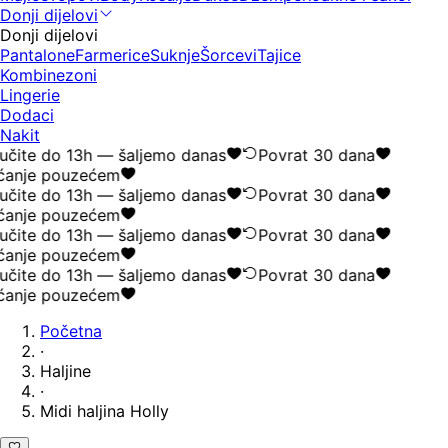
Donji dijelovi
Donji dijelovi
Pantalone
Farmerice
Suknje
Šorcevi
Tajice
Kombinezoni
Lingerie
Dodaci
Nakit
čite do 13h — šaljemo danas
Povrat 30 dana
anje pouzećem
čite do 13h — šaljemo danas
Povrat 30 dana
anje pouzećem
čite do 13h — šaljemo danas
Povrat 30 dana
anje pouzećem
čite do 13h — šaljemo danas
Povrat 30 dana
anje pouzećem
Početna
·
Haljine
·
Midi haljina Holly