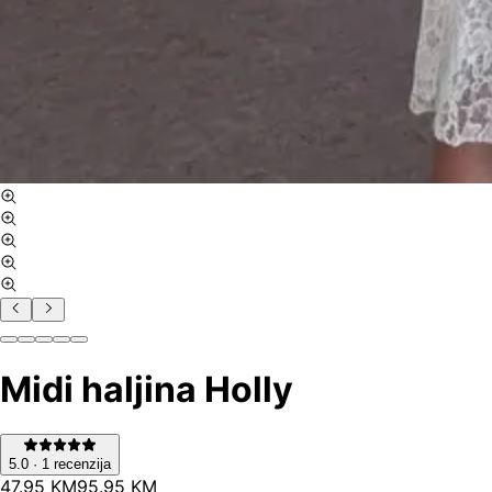
Midi haljina Holly
5.0
·
1
recenzija
47
.
95
KM
95.95
KM