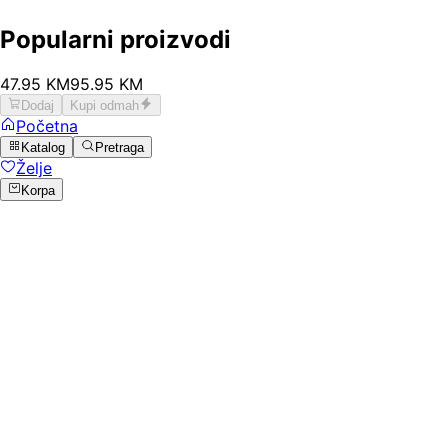
Popularni proizvodi
47
.
95
KM
95.95
KM
Dodaj
Kupi odmah
Početna
Katalog
Pretraga
Želje
Korpa