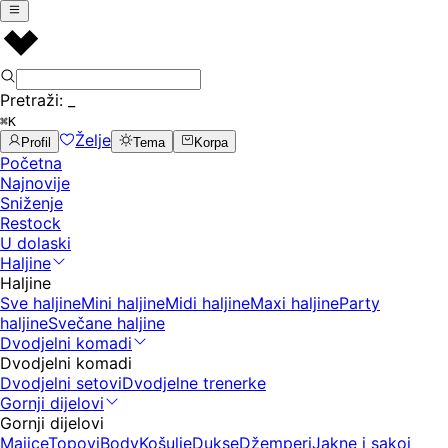
Pretraži:
_
⌘K
Želje
Profil
Tema
Korpa
Početna
Najnovije
Sniženje
Restock
U dolaski
Haljine
Haljine
Sve haljine
Mini haljine
Midi haljine
Maxi haljine
Party
haljine
Svečane haljine
Dvodjelni komadi
Dvodjelni komadi
Dvodjelni setovi
Dvodjelne trenerke
Gornji dijelovi
Gornji dijelovi
Majice
Topovi
Body
Košulje
Dukse
Džemperi
Jakne i sakoi