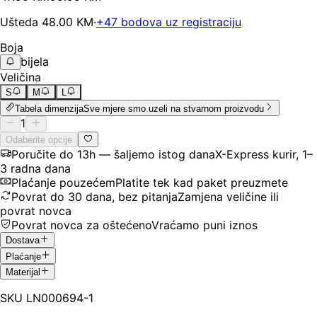
Ušteda
48.00
KM
·
+
47
bodova uz registraciju
Boja
bijela
Veličina
S
M
L
Tabela dimenzija
Sve mjere smo uzeli na stvarnom proizvodu
1
Odaberite opcije
Poručite do 13h — šaljemo istog dana
X-Express kurir, 1–
3 radna dana
Plaćanje pouzećem
Platite tek kad paket preuzmete
Povrat do 30 dana, bez pitanja
Zamjena veličine ili
povrat novca
Povrat novca za oštećeno
Vraćamo puni iznos
Dostava
Plaćanje
Materijal
SKU
LN000694-1