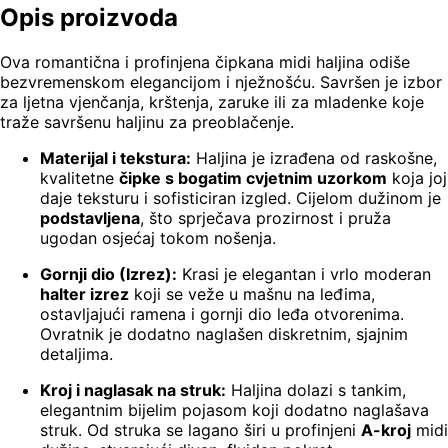
Opis proizvoda
Ova romantična i profinjena čipkana midi haljina odiše
bezvremenskom elegancijom i nježnošću. Savršen je izbor
za ljetna vjenčanja, krštenja, zaruke ili za mladenke koje
traže savršenu haljinu za preoblačenje.
Materijal i tekstura:
Haljina je izrađena od raskošne,
kvalitetne
čipke s bogatim cvjetnim uzorkom
koja joj
daje teksturu i sofisticiran izgled. Cijelom dužinom je
podstavljena
, što sprječava prozirnost i pruža
ugodan osjećaj tokom nošenja.
Gornji dio (Izrez):
Krasi je elegantan i vrlo moderan
halter izrez
koji se veže u mašnu na leđima,
ostavljajući ramena i gornji dio leđa otvorenima.
Ovratnik je dodatno naglašen diskretnim, sjajnim
detaljima.
Kroj i naglasak na struk:
Haljina dolazi s tankim,
elegantnim bijelim pojasom koji dodatno naglašava
struk. Od struka se lagano širi u profinjeni
A-kroj
midi