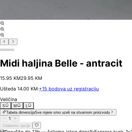
Midi haljina Belle - antracit
15
.
95
KM
29.95
KM
Ušteda
14.00
KM
·
+
15
bodova uz registraciju
Veličina
S
M
L
Tabela dimenzija
Sve mjere smo uzeli na stvarnom proizvodu
1
Odaberite opcije
Poručite do 13h — šaljemo istog dana
X-Express kurir, 1