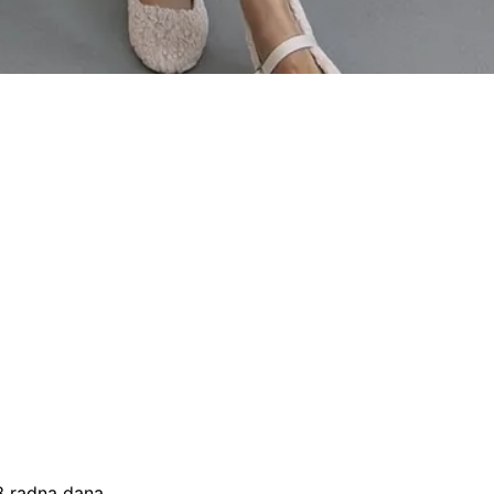
–3 radna dana