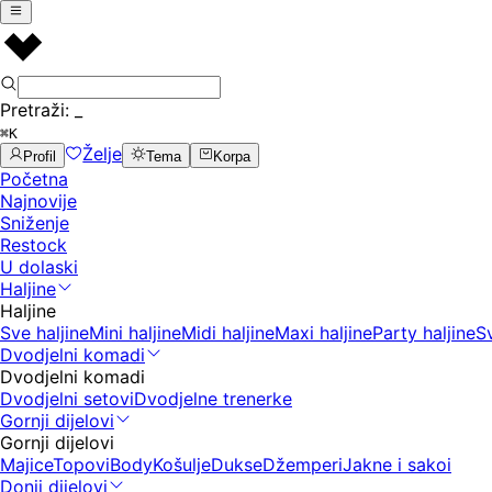
Pretraži:
_
⌘K
Želje
Profil
Tema
Korpa
Početna
Najnovije
Sniženje
Restock
U dolaski
Haljine
Haljine
Sve haljine
Mini haljine
Midi haljine
Maxi haljine
Party haljine
S
Dvodjelni komadi
Dvodjelni komadi
Dvodjelni setovi
Dvodjelne trenerke
Gornji dijelovi
Gornji dijelovi
Majice
Topovi
Body
Košulje
Dukse
Džemperi
Jakne i sakoi
Donji dijelovi