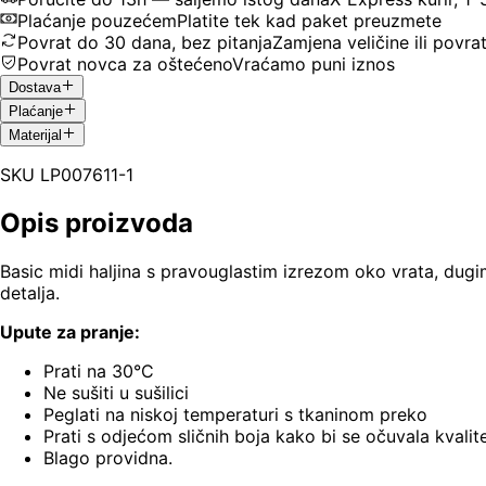
Plaćanje pouzećem
Platite tek kad paket preuzmete
Povrat do 30 dana, bez pitanja
Zamjena veličine ili povra
Povrat novca za oštećeno
Vraćamo puni iznos
Dostava
Plaćanje
Materijal
SKU
LP007611-1
Opis proizvoda
Basic midi haljina s pravouglastim izrezom oko vrata, dugim
detalja.
Upute za pranje:
Prati na 30°C
Ne sušiti u sušilici
Peglati na niskoj temperaturi s tkaninom preko
Prati s odjećom sličnih boja kako bi se očuvala kvalite
Blago providna.