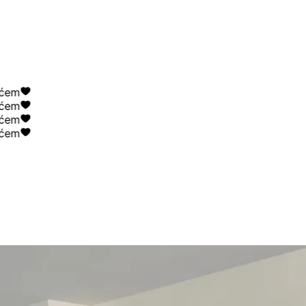
em
em
em
em