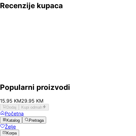
Recenzije kupaca
Popularni proizvodi
15
.
95
KM
29.95
KM
Dodaj
Kupi odmah
Početna
Katalog
Pretraga
Želje
Korpa