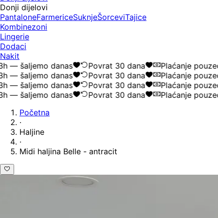
Donji dijelovi
Pantalone
Farmerice
Suknje
Šorcevi
Tajice
Kombinezoni
Lingerie
Dodaci
Nakit
 — šaljemo danas
Povrat 30 dana
Plaćanje pouzeć
 — šaljemo danas
Povrat 30 dana
Plaćanje pouzeć
 — šaljemo danas
Povrat 30 dana
Plaćanje pouzeć
 — šaljemo danas
Povrat 30 dana
Plaćanje pouzeć
Početna
·
Haljine
·
Midi haljina Belle - antracit