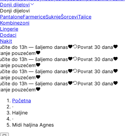
Donji dijelovi
Donji dijelovi
Pantalone
Farmerice
Suknje
Šorcevi
Tajice
Kombinezoni
Lingerie
Dodaci
Nakit
čite do 13h — šaljemo danas
Povrat 30 dana
anje pouzećem
čite do 13h — šaljemo danas
Povrat 30 dana
anje pouzećem
čite do 13h — šaljemo danas
Povrat 30 dana
anje pouzećem
čite do 13h — šaljemo danas
Povrat 30 dana
anje pouzećem
Početna
·
Haljine
·
Midi haljina Agnes