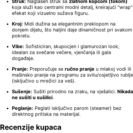
Struk:
Naglašen struk sa
zlatnom kopčom (tokom)
koja služi kao centralni modni detalj, kreirajući "wrap"
efekat koji vizuelno sužava figuru.
Kroj:
Midi dužina sa elegantnim preklopom na
donjem dijelu, što haljini daje dinamičnost pri svakom
pokretu.
Vibe:
Sofisticiran, skupocjen i glamurozan look,
idealan za svečane večere, vjenčanja ili gala
događaje.
Pranje:
Preporučuje se
ručno pranje
u mlakoj vodi ili
mašinsko pranje na programu za svilu/osjetljivo rublje
(isključivo u mrežici za veš).
Sušenje:
Sušiti prirodno na zraku, na vješalici.
Nikada
ne sušiti u sušilici
.
Peglanje:
Peglati isključivo parom (steamer) bez
direktnog pritiska na materijal.
Recenzije kupaca