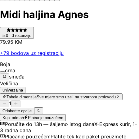
Midi haljina Agnes
5.0
·
3
recenzije
79
.
95
KM
+
79
bodova uz registraciju
Boja
crna
smeđa
Veličina
univerzalna
Tabela dimenzija
Sve mjere smo uzeli na stvarnom proizvodu
1
Odaberite opcije
Kupi odmah
Plaćanje pouzećem
Poručite do 13h — šaljemo istog dana
X-Express kurir, 1–
3 radna dana
Plaćanje pouzećem
Platite tek kad paket preuzmete