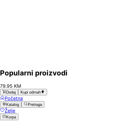
Popularni proizvodi
79
.
95
KM
Dodaj
Kupi odmah
Početna
Katalog
Pretraga
Želje
Korpa