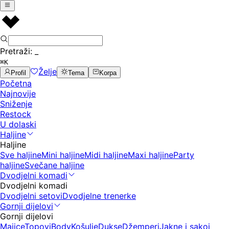
Pretraži:
_
⌘K
Želje
Profil
Tema
Korpa
Početna
Najnovije
Sniženje
Restock
U dolaski
Haljine
Haljine
Sve haljine
Mini haljine
Midi haljine
Maxi haljine
Party
haljine
Svečane haljine
Dvodjelni komadi
Dvodjelni komadi
Dvodjelni setovi
Dvodjelne trenerke
Gornji dijelovi
Gornji dijelovi
Majice
Topovi
Body
Košulje
Dukse
Džemperi
Jakne i sakoi