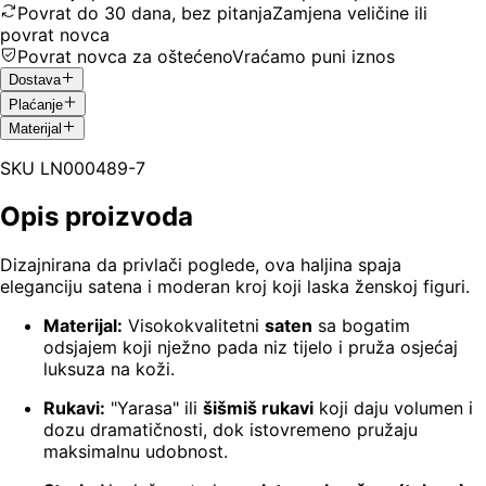
Povrat do 30 dana, bez pitanja
Zamjena veličine ili
povrat novca
Povrat novca za oštećeno
Vraćamo puni iznos
Dostava
Plaćanje
Materijal
SKU
LN000489-7
Opis proizvoda
Dizajnirana da privlači poglede, ova haljina spaja
eleganciju satena i moderan kroj koji laska ženskoj figuri.
Materijal:
Visokokvalitetni
saten
sa bogatim
odsjajem koji nježno pada niz tijelo i pruža osjećaj
luksuza na koži.
Rukavi:
"Yarasa" ili
šišmiš rukavi
koji daju volumen i
dozu dramatičnosti, dok istovremeno pružaju
maksimalnu udobnost.