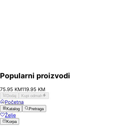
Popularni proizvodi
75
.
95
KM
119.95
KM
Dodaj
Kupi odmah
Početna
Katalog
Pretraga
Želje
Korpa