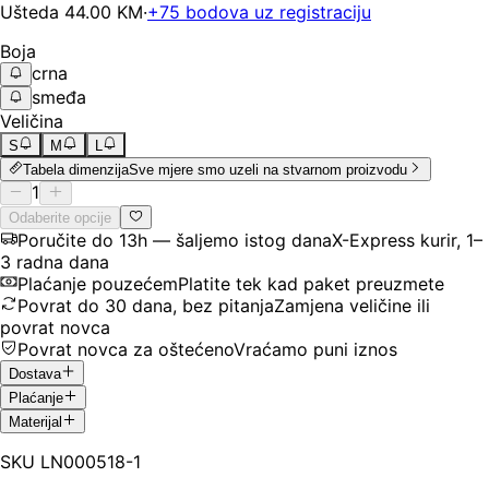
Ušteda
44.00
KM
·
+
75
bodova uz registraciju
Boja
crna
smeđa
Veličina
S
M
L
Tabela dimenzija
Sve mjere smo uzeli na stvarnom proizvodu
1
Odaberite opcije
Poručite do 13h — šaljemo istog dana
X-Express kurir, 1–
3 radna dana
Plaćanje pouzećem
Platite tek kad paket preuzmete
Povrat do 30 dana, bez pitanja
Zamjena veličine ili
povrat novca
Povrat novca za oštećeno
Vraćamo puni iznos
Dostava
Plaćanje
Materijal
SKU
LN000518-1