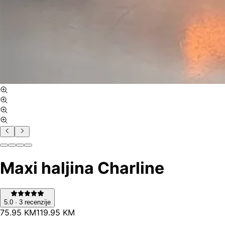
Maxi haljina Charline
5.0
·
3
recenzije
75
.
95
KM
119.95
KM