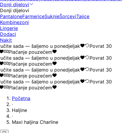
Donji dijelovi
Donji dijelovi
Pantalone
Farmerice
Suknje
Šorcevi
Tajice
Kombinezoni
Lingerie
Dodaci
Nakit
čite sada — šaljemo u ponedjeljak
Povrat 30
Plaćanje pouzećem
čite sada — šaljemo u ponedjeljak
Povrat 30
Plaćanje pouzećem
čite sada — šaljemo u ponedjeljak
Povrat 30
Plaćanje pouzećem
čite sada — šaljemo u ponedjeljak
Povrat 30
Plaćanje pouzećem
Početna
·
Haljine
·
Maxi haljina Charline