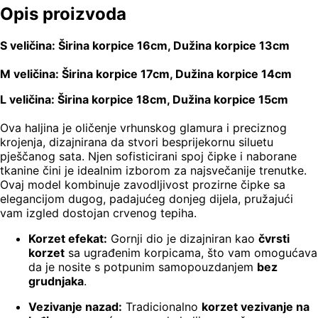
Opis proizvoda
S veličina: Širina korpice 16cm, Dužina korpice 13cm
M veličina: Širina korpice 17cm, Dužina korpice 14cm
L veličina: Širina korpice 18cm, Dužina korpice 15cm
Ova haljina je oličenje vrhunskog glamura i preciznog
krojenja, dizajnirana da stvori besprijekornu siluetu
pješčanog sata. Njen sofisticirani spoj čipke i naborane
tkanine čini je idealnim izborom za najsvečanije trenutke.
Ovaj model kombinuje zavodljivost prozirne čipke sa
elegancijom dugog, padajućeg donjeg dijela, pružajući
vam izgled dostojan crvenog tepiha.
Korzet efekat:
Gornji dio je dizajniran kao
čvrsti
korzet
sa ugrađenim korpicama, što vam omogućava
da je nosite s potpunim samopouzdanjem
bez
grudnjaka
.
Vezivanje nazad:
Tradicionalno
korzet vezivanje na