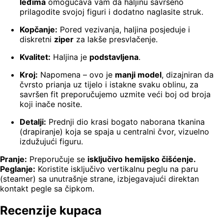
leđima
omogućava vam da haljinu savršeno
prilagodite svojoj figuri i dodatno naglasite struk.
Kopčanje:
Pored vezivanja, haljina posjeduje i
diskretni
ziper
za lakše presvlačenje.
Kvalitet:
Haljina je
podstavljena
.
Kroj:
Napomena – ovo je
manji model
, dizajniran da
čvrsto prianja uz tijelo i istakne svaku oblinu, za
savršen fit preporučujemo uzmite veći boj od broja
koji inače nosite.
Detalji:
Prednji dio krasi bogato naborana tkanina
(drapiranje) koja se spaja u centralni čvor, vizuelno
izdužujući figuru.
Pranje:
Preporučuje se
isključivo hemijsko čišćenje.
Peglanje:
Koristite isključivo vertikalnu peglu na paru
(steamer) sa unutrašnje strane, izbjegavajući direktan
kontakt pegle sa čipkom.
Recenzije kupaca