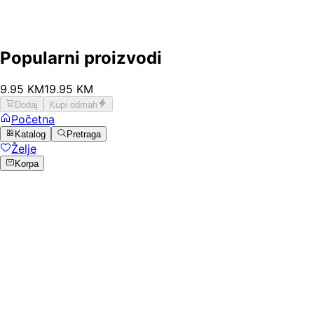
Popularni proizvodi
9
.
95
KM
19.95
KM
Dodaj
Kupi odmah
Početna
Katalog
Pretraga
Želje
Korpa