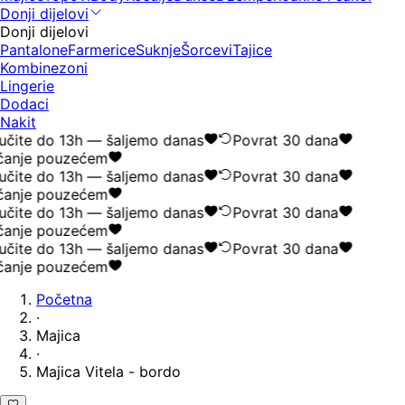
Donji dijelovi
Donji dijelovi
Pantalone
Farmerice
Suknje
Šorcevi
Tajice
Kombinezoni
Lingerie
Dodaci
Nakit
čite do 13h — šaljemo danas
Povrat 30 dana
ćanje pouzećem
čite do 13h — šaljemo danas
Povrat 30 dana
ćanje pouzećem
čite do 13h — šaljemo danas
Povrat 30 dana
ćanje pouzećem
čite do 13h — šaljemo danas
Povrat 30 dana
ćanje pouzećem
Početna
·
Majica
·
Majica Vitela - bordo