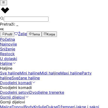
Pretraži:
_
⌘K
Želje
Profil
Tema
Korpa
Početna
Najnovije
Sniženje
Restock
U dolaski
Haljine
Haljine
Sve haljine
Mini haljine
Midi haljine
Maxi haljine
Party
haljine
Svečane haljine
Dvodjelni komadi
Dvodjelni komadi
Dvodjelni setovi
Dvodjelne trenerke
Gornji dijelovi
Gornji dijelovi
Majice
Topovi
Body
Košulje
Dukse
Džemperi
Jakne i sakoi