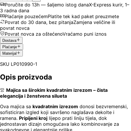
Poručite do 13h — šaljemo istog dana
X-Express kurir, 1–
3 radna dana
Plaćanje pouzećem
Platite tek kad paket preuzmete
Povrat do 30 dana, bez pitanja
Zamjena veličine ili
povrat novca
Povrat novca za oštećeno
Vraćamo puni iznos
Dostava
Plaćanje
Materijal
SKU
LP010990-1
Opis proizvoda
👚
Majica sa širokim kvadratnim izrezom – čista
elegancija i ženstvena silueta
Ova majica sa
kvadratnim izrezom
donosi bezvremenski,
sofisticiran izgled koji savršeno naglašava dekolte i
ramena.
Pripijeni kroj
lijepo prati liniju tijela, dok
jednostavan dizajn omogućava lako kombinovanje za
svakodnevne i elegantnije prilike.