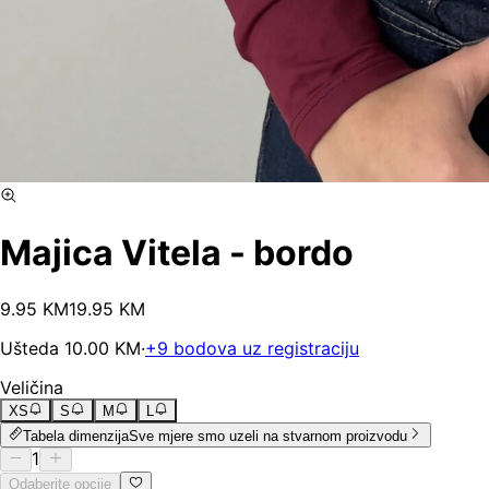
Majica Vitela - bordo
9
.
95
KM
19.95
KM
Ušteda
10.00
KM
·
+
9
bodova uz registraciju
Veličina
XS
S
M
L
Tabela dimenzija
Sve mjere smo uzeli na stvarnom proizvodu
1
Odaberite opcije