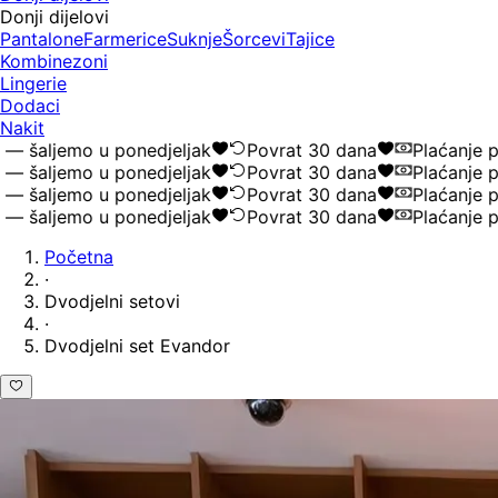
Donji dijelovi
Pantalone
Farmerice
Suknje
Šorcevi
Tajice
Kombinezoni
Lingerie
Dodaci
Nakit
aljemo u ponedjeljak
Povrat 30 dana
Plaćanje pou
aljemo u ponedjeljak
Povrat 30 dana
Plaćanje pou
aljemo u ponedjeljak
Povrat 30 dana
Plaćanje pou
aljemo u ponedjeljak
Povrat 30 dana
Plaćanje pou
Početna
·
Dvodjelni setovi
·
Dvodjelni set Evandor