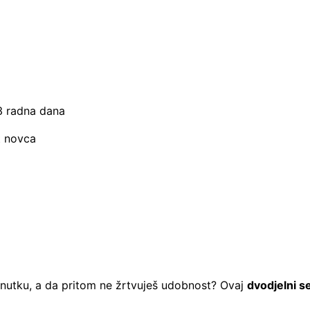
–3 radna dana
t novca
renutku, a da pritom ne žrtvuješ udobnost? Ovaj
dvodjelni s