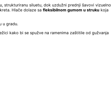
u, strukturiranu siluetu, dok uzdužni prednji šavovi vizuelno
okreta. Hlače dolaze sa
fleksibilnom gumom u struku
koja
u u gradu.
režici kako bi se spužve na ramenima zaštitile od gužvanja