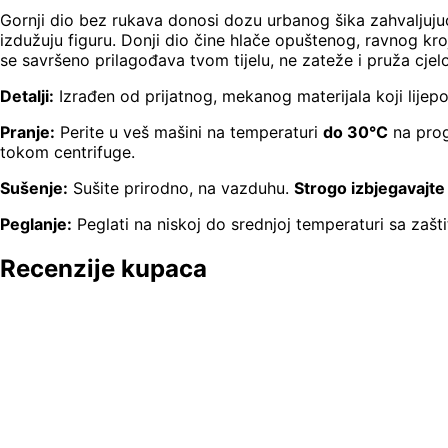
Gornji dio bez rukava donosi dozu urbanog šika zahvaljuju
izdužuju figuru. Donji dio čine hlače opuštenog, ravnog kr
se savršeno prilagođava tvom tijelu, ne zateže i pruža cje
Detalji:
Izrađen od prijatnog, mekanog materijala koji lijep
Pranje:
Perite u veš mašini na temperaturi
do 30°C
na prog
tokom centrifuge.
Sušenje:
Sušite prirodno, na vazduhu.
Strogo izbjegavajte 
Peglanje:
Peglati na niskoj do srednjoj temperaturi sa zašt
Recenzije kupaca