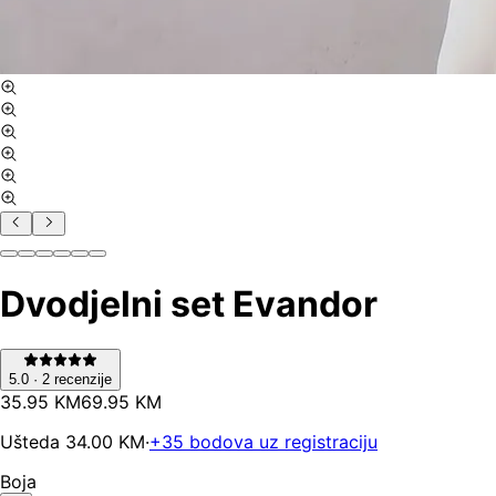
Dvodjelni set Evandor
5.0
·
2
recenzije
35
.
95
KM
69.95
KM
Ušteda
34.00
KM
·
+
35
bodova uz registraciju
Boja