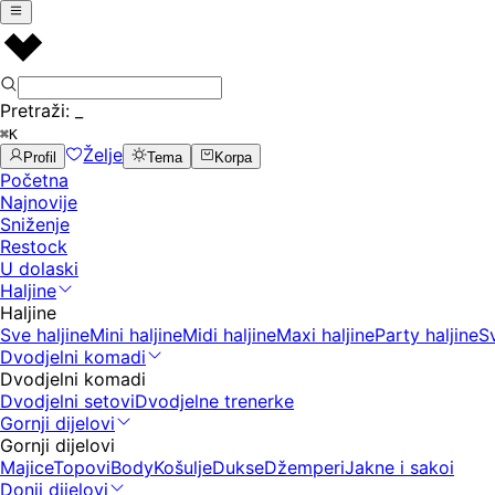
Pretraži:
_
⌘K
Želje
Profil
Tema
Korpa
Početna
Najnovije
Sniženje
Restock
U dolaski
Haljine
Haljine
Sve haljine
Mini haljine
Midi haljine
Maxi haljine
Party haljine
S
Dvodjelni komadi
Dvodjelni komadi
Dvodjelni setovi
Dvodjelne trenerke
Gornji dijelovi
Gornji dijelovi
Majice
Topovi
Body
Košulje
Dukse
Džemperi
Jakne i sakoi
Donji dijelovi