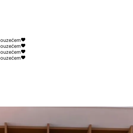
zećem
zećem
zećem
zećem