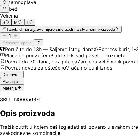
tamnoplava
bež
Veličina
S
M
L
Tabela dimenzija
Sve mjere smo uzeli na stvarnom proizvodu
1
Odaberite opcije
Poručite do 13h — šaljemo istog dana
X-Express kurir, 1
Plaćanje pouzećem
Platite tek kad paket preuzmete
Povrat do 30 dana, bez pitanja
Zamjena veličine ili povra
Povrat novca za oštećeno
Vraćamo puni iznos
Dostava
Plaćanje
Materijal
SKU
LN000568-1
Opis proizvoda
Tražiš outfit u kojem ćeš izgledati stilizovano u svakom t
svakodnevne kombinacije.